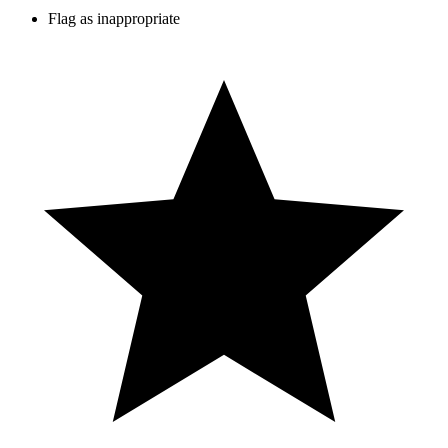
Flag as inappropriate