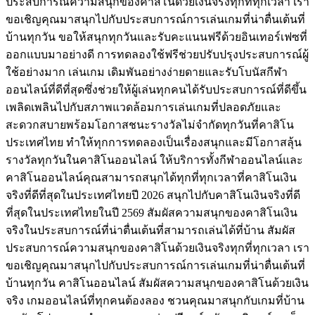
ประสบการณ์ความสนุกของคาสิโนด้วยเงินจริงทุกที่ทุกเวลา เรา
ขอเชิญคุณมาสนุกไปกับประสบการณ์การเล่นเกมที่น่าตื่นเต้นที่
บ้านทุกวัน ขอให้สนุกทุกวันและรับคะแนนฟรีด้วยอินเทอร์เฟซที่
ออกแบบมาอย่างดี การทดลองใช้ฟรีช่วยปรับปรุงประสบการณ์ผู้
ใช้อย่างมาก เล่นเกม เดิมพันอย่างง่ายดายและรับโบนัสกีฬา
ออนไลน์ที่ดีที่สุดซึ่งช่วยให้ผู้เล่นทุกคนได้รับประสบการณ์ที่ดีขึ้น
เพลิดเพลินไปกับสภาพแวดล้อมการเล่นเกมที่ปลอดภัยและ
สะดวกสบายพร้อมโอกาสชนะรางวัลไม่จำกัดทุกวันที่คาสิโน
ประเทศไทย ทำให้ทุกการทดลองเป็นเรื่องสนุกและมีโอกาสลุ้น
รางวัลทุกวันในคาสิโนออนไลน์ ให้บริการทั้งกีฬาออนไลน์และ
คาสิโนออนไลน์คุณสามารถสนุกได้ทุกที่ทุกเวลาที่คาสิโนเงิน
จริงที่ดีที่สุดในประเทศไทยปี 2026 สนุกไปกับคาสิโนเงินจริงที่ดี
ที่สุดในประเทศไทยในปี 2569 สัมผัสความสนุกของคาสิโนเงิน
จริงในประสบการณ์ที่น่าตื่นเต้นที่สามารถเล่นได้ที่บ้าน สัมผัส
ประสบการณ์ความสนุกของคาสิโนด้วยเงินจริงทุกที่ทุกเวลา เรา
ขอเชิญคุณมาสนุกไปกับประสบการณ์การเล่นเกมที่น่าตื่นเต้นที่
บ้านทุกวัน คาสิโนออนไลน์ สัมผัสความสนุกของคาสิโนด้วยเงิน
จริง เกมออนไลน์ที่ทุกคนต้องลอง ชวนคุณมาสนุกกับเกมที่บ้าน