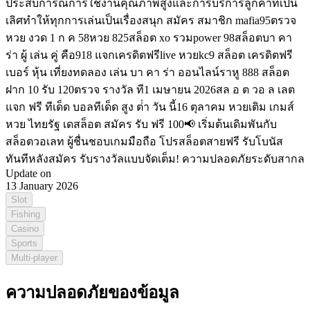
ประสบการณ์การใช้งานคุณภาพสูงและการบริการลูกค้าที่เป็น
เลิศทำให้ทุกการเล่นเป็นเรื่องสนุก สมัคร สมาชิก mafia95ตรวจ
หวย งวด 1 ก ค 58หวย 825สล็อต xo รวมpower 98สล็อตบา คา
ร่า ผู้ เล่น คู่ คือ918 แจกเครดิตฟรีlive หวยkc9 สล็อต เครดิตฟรี
เบอร์ หุ้น เที่ยงทดลอง เล่น บา คา ร่า ออนไลน์ราหู 888 สล็อต
ฝาก 10 รับ 120ตรวจ รางวัล ที1 เมษายน 2026สล อ ต วอ ล เลต
แจก ฟรี ทีเด็ด บอลทีเด็ด สูง ต่ํา วัน นี้16 ตุลาคม หวยเติม เกมส์
หวย ไทยรัฐ เดสล็อต สมัคร รับ ฟรี 100📢 เริ่มต้นเดิมพันกับ
สล็อตวอเลท ผู้ชื่นชอบเกมมือถือ โปรสล็อตสายฟรี รับโบนัส
ทันทีหลังสมัคร รับรางวัลแบบจัดเต็ม! ความปลอดภัยระดับสากล
Update on
13 January 2026
Slot
Fishing
Casino
Sports
Multi-player
ความปลอดภัยของข้อมูล