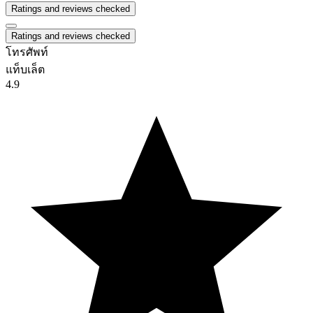
Ratings and reviews checked
Ratings and reviews checked
โทรศัพท์
แท็บเล็ต
4.9