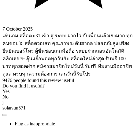
7 October 2025
เล่นเกม สล็อต u31 เข้า สู่ ระบบ ฝากไว กับเพื่อนแล้วเฮงมาก ทุก
คนชอบ🏅 สล็อตวอเลท คุณภาพระดับสากล ปลอดภัยสูง เพียง
ยืนยันเบอร์โทร ผู้ชื่นชอบเกมมือถือ ระบบฝากถอนอัตโนมัติ
คลิกเลย!✨ ลุ้นแจ็กพอตทุกวันกับ สล็อตใหม่ล่าสุด รับฟรี 100
บาททุกยอดฝาก สมัครสมาชิกใหม่วันนี้ รับฟรี ทีมงานมืออาชีพ
ดูแล ครบทุกความต้องการ เล่นวันนี้รับโปร
9476 people found this review useful
Do you find it useful?
Yes
No
j
solarsun571
Flag as inappropriate