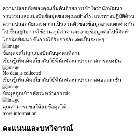
ความปลอดภัยของคุณเริ่มต้นด้วยการเข้าใจว่านักพัฒนา
รวบรวมและแบ่งปันข้อมูลของคุณอย่างไร.
แนวทางปฏิบัติด้าน
ความปลอดภัยและความเป็นส่วนตัวของข้อมูลอาจแตกต่างกัน
ไป ขึ้นอยู่กับการใช้งาน ภูมิภาค และอายุ
ข้อมูลต่อไปนี้จัดทำ
โดยนักพัฒนา ซึ่งอาจได้รับการอัปเดตเป็นระยะๆ
ข้อมูลจะไม่ถูกแบ่งปันกับบุคคลที่สาม
เรียนรู้เพิ่มเติมเกี่ยวกับวิธีที่นักพัฒนาประกาศการแบ่งปัน
No data is collected
เรียนรู้เพิ่มเติมเกี่ยวกับวิธีที่นักพัฒนาประกาศคอลเลกชัน
ข้อมูลถูกเข้ารหัสระหว่างการส่ง
คุณสามารถขอให้ลบข้อมูลได้
more information
คะแนนและบทวิจารณ์