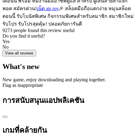
เดือนนี้ พร้อม ทีมงานมืออาชีพดูแล สำหรับ ผู้เล่นสายล่าแจ็ก
พอต สมัครด่วน!
เน็ต ais rov
🎉 สล็อตมือถือแตกง่าย หมุนสล็อต
ตอนนี้ รับโบนัสพิเศษ กิจกรรมพิเศษสำหรับสมาชิก สมาชิกใหม่
รับโปร รับโปรสุดคุ้ม! ปลอดภัยการันตี
9273 people found this review useful
Do you find it useful?
Yes
No
View all reviews
What's new
New game, enjoy downloading and playing together.
Flag as inappropriate
การสนับสนุนแอปพลิเคชัน
เกมที่คล้ายกัน