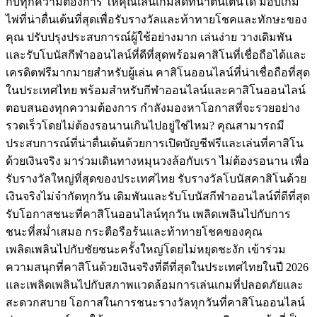
กับทุกความต้องการ ให้คุณเล่นเกมสดที่น่าตื่นเต้นได้ มอบเกม
ไพ่ที่น่าตื่นเต้นที่สุดเพื่อรับรางวัลและท้าทายโชคและทักษะของ
คุณ ปรับปรุงประสบการณ์ผู้ใช้อย่างมาก เล่นง่าย วางเดิมพัน
และรับโบนัสกีฬาออนไลน์ที่ดีที่สุดพร้อมคาสิโนที่เชื่อถือได้และ
เครดิตฟรีมากมายสำหรับผู้เล่น คาสิโนออนไลน์ที่น่าเชื่อถือที่สุด
ในประเทศไทย พร้อมสำหรับกีฬาออนไลน์และคาสิโนออนไลน์
ตอบสนองทุกความต้องการ กำลังมองหาโอกาสที่จะรวยอย่าง
รวดเร็วโดยไม่ต้องรอนานเกินไปอยู่ใช่ไหม? คุณสามารถมี
ประสบการณ์ที่น่าตื่นเต้นด้วยการเปิดบัญชีฟรีและเล่นที่คาสิโน
ด้วยเงินจริง มาร่วมเดินทางหมุนวงล้อกับเรา ไม่ต้องรอนาน เพื่อ
รับรางวัลใหญ่ที่สุดของประเทศไทย รับรางวัลโบนัสคาสิโนด้วย
เงินจริงไม่จำกัดทุกวัน เดิมพันและรับโบนัสกีฬาออนไลน์ที่ดีที่สุด
รับโอกาสชนะที่คาสิโนออนไลน์ทุกวัน เพลิดเพลินไปกับการ
ชนะที่สม่ำเสมอ กระตือรือร้นและท้าทายโชคของคุณ
เพลิดเพลินไปกับชัยชนะครั้งใหญ่โดยไม่หยุดชะงัก เข้าร่วม
ความสนุกที่คาสิโนด้วยเงินจริงที่ดีที่สุดในประเทศไทยในปี 2026
และเพลิดเพลินไปกับสภาพแวดล้อมการเล่นเกมที่ปลอดภัยและ
สะดวกสบาย โอกาสในการชนะรางวัลทุกวันที่คาสิโนออนไลน์