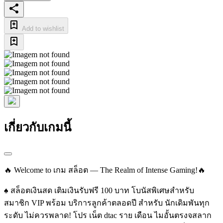
Add to wishlist
เกี่ยวกับเกมนี้
🔥 Welcome to เกม สล็อต — The Realm of Intense Gaming!🔥
♠️ สล็อตเงินสด เติมเงินรับฟรี 100 บาท โบนัสพิเศษสำหรับ
สมาชิก VIP พร้อม บริการลูกค้าตลอดปี สำหรับ นักเดิมพันทุก
ระดับ ไม่ควรพลาด! โปร เน็ต dtac ราย เดือน ไมอั้นตรงจสลาก