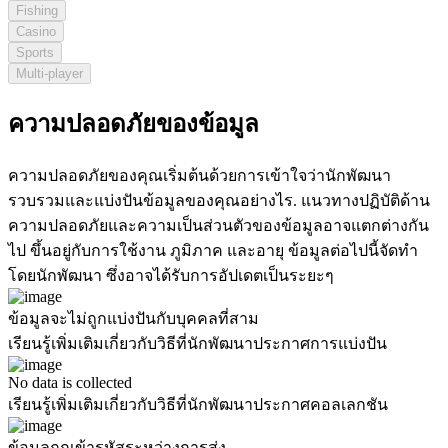
Fishing
Casino
Sports
Multi-player
ความปลอดภัยของข้อมูล
ความปลอดภัยของคุณเริ่มต้นด้วยการเข้าใจว่านักพัฒนา
รวบรวมและแบ่งปันข้อมูลของคุณอย่างไร.
แนวทางปฏิบัติด้าน
ความปลอดภัยและความเป็นส่วนตัวของข้อมูลอาจแตกต่างกัน
ไป ขึ้นอยู่กับการใช้งาน ภูมิภาค และอายุ
ข้อมูลต่อไปนี้จัดทำ
โดยนักพัฒนา ซึ่งอาจได้รับการอัปเดตเป็นระยะๆ
ข้อมูลจะไม่ถูกแบ่งปันกับบุคคลที่สาม
เรียนรู้เพิ่มเติมเกี่ยวกับวิธีที่นักพัฒนาประกาศการแบ่งปัน
No data is collected
เรียนรู้เพิ่มเติมเกี่ยวกับวิธีที่นักพัฒนาประกาศคอลเลกชัน
ข้อมูลถูกเข้ารหัสระหว่างการส่ง