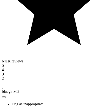
641K reviews
5
4
3
2
1
J
bluegirl302
Flag as inappropriate