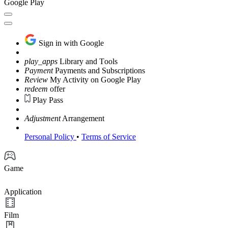
Google Play
Sign in with Google
play_apps
Library and Tools
Payment
Payments and Subscriptions
Review
My Activity on Google Play
redeem
offer
Play Pass
Adjustment
Arrangement
Personal Policy
•
Terms of Service
Game
Application
Film