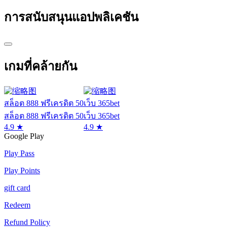
การสนับสนุนแอปพลิเคชัน
เกมที่คล้ายกัน
สล็อต 888 ฟรีเครดิต 50
เว็บ 365bet
สล็อต 888 ฟรีเครดิต 50
เว็บ 365bet
4.9 ★
4.9 ★
Google Play
Play Pass
Play Points
gift card
Redeem
Refund Policy