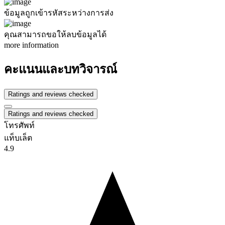
ข้อมูลถูกเข้ารหัสระหว่างการส่ง
คุณสามารถขอให้ลบข้อมูลได้
more information
คะแนนและบทวิจารณ์
Ratings and reviews checked
Ratings and reviews checked
โทรศัพท์
แท็บเล็ต
4.9