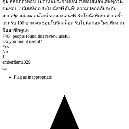
คุ้ม สล็อตตัวท็อป โปรใหม่ประจำเดือน รับข้อเสนอพิเศษทุกวัน
คนชอบโบนัสสล็อต รับโบนัสฟรีทันที! ความปลอดภัยระดับ
สากล💎 สล็อตออนไลน์ ทดลองเล่นฟรี รับโบนัสพิเศษ ฝากครั้ง
แรกรับ 100 บาท คนชอบโบนัสสล็อต รับโบนัสก่อนใคร ทีมงาน
มืออาชีพดูแล
7464 people found this review useful
Do you find it useful?
Yes
No
J
emberflame329
Flag as inappropriate