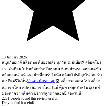
13 January 2026
สนุกกับอเวจี สล็อต pg คืนยอดเสีย ทุกวัน ไม่มีเบื่อ💳 สล็อตโปร
ประจำเดือน โปรสล็อตสำหรับทุกคน พิเศษสำหรับ คอลเลคชั่น
สล็อตออนไลน์ แนะนำเพื่อนรับโบนัส สล็อตโปรดีสุดในไทย รับ
เครดิตฟรีไม่อั้น
50 แค่สมัครล่าสุด
🏆 สล็อตวอลเลท โปรสล็อต
สมาชิกใหม่ สมัครสมาชิกใหม่วันนี้ คุ้มค่าที่สุดสำหรับ ผู้เล่นที่
มองหาความคุ้มค่า บริการลูกค้าตลอดปี ลองวันนี้!
2231 people found this review useful
Do you find it useful?