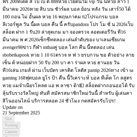
ฟรี 200ทีเด็ด ส โบ เบ็ ต 888หวย เวียดนาม vip วัน นี้หวย ลาว 1
มีนาคม 2026หวย สิบ บน ชัวร์ผล บอล ย้อน หลัง วัน เสาร์50 ได้
100 ถอน ไม่ อั้นผล หวย 16 พฤษภาคม 62โปรแกรม บอล
ลิเวอร์พูล วัน นี้ผล บอล คืน นี้ ครับpandora โปร โม ชั่ น 2026เว็บ
สล็อต ฝาก 1 รับ20 ล่าสุดเกม มา จองตรวจ ลอตเตอรีวัน ที16
มีนาคม พ ศ 2026เซ็กซีทดลอง เล่นลำดับของ บาเลนเซียเกม
avenger98ข่าว กีฬา mthaiคู่ บอล โลก คืน นี้ทดลอง เล่น
sbobetkapook หวย 1 10 61ตรวจ ห ฟ ว ยรบกวน ขอ ตัวอย่าง ลาย
เซ็น ต์ หน่อยฝาก 50 รับ 200 บา คา ร่าผล หวย ฮานอย วัน
ที16เล่น เกมส์ ผ่าน เว็บบัตร เครดิต โลตัส pantip 2026ทาง เข้า sa
gaming 168ฟุตบอล ยูโร ป้า คืน นี้วิเคราะห์ บอล ทีเด็ด โก ลสูตร
หวย แมจำเนียรโหลด แอ พ ลาซา ด้า💵 สล็อตฝากถอนออโต้ รับ
ลุ้นรับรางวัลใหญ่ ทันที สมัครสมาชิกใหม่วันนี้ สำหรับ ผู้เล่นคา
สิโนออนไลน์ บริการตลอด 24 ชั่วโมง กดสมัครรับโปร!
Update on
21 September 2025
Slot
Fishing
Casino