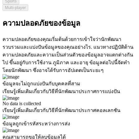
Sports
Multi-player
ความปลอดภัยของข้อมูล
ความปลอดภัยของคุณเริ่มต้นด้วยการเข้าใจว่านักพัฒนา
รวบรวมและแบ่งปันข้อมูลของคุณอย่างไร.
แนวทางปฏิบัติด้าน
ความปลอดภัยและความเป็นส่วนตัวของข้อมูลอาจแตกต่างกัน
ไป ขึ้นอยู่กับการใช้งาน ภูมิภาค และอายุ
ข้อมูลต่อไปนี้จัดทำ
โดยนักพัฒนา ซึ่งอาจได้รับการอัปเดตเป็นระยะๆ
ข้อมูลจะไม่ถูกแบ่งปันกับบุคคลที่สาม
เรียนรู้เพิ่มเติมเกี่ยวกับวิธีที่นักพัฒนาประกาศการแบ่งปัน
No data is collected
เรียนรู้เพิ่มเติมเกี่ยวกับวิธีที่นักพัฒนาประกาศคอลเลกชัน
ข้อมูลถูกเข้ารหัสระหว่างการส่ง
คุณสามารถขอให้ลบข้อมูลได้