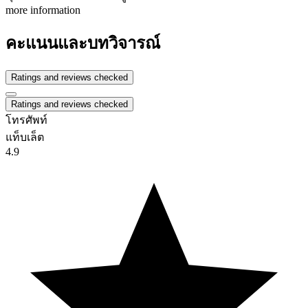
more information
คะแนนและบทวิจารณ์
Ratings and reviews checked
Ratings and reviews checked
โทรศัพท์
แท็บเล็ต
4.9