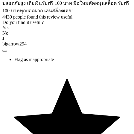
ปลอดภัยสูง เติมเงินรับฟรี 100 บาท มือใหม่หัดหมุนสล็อต รับฟรี
100 บาททุกยอดฝาก เล่นสล็อตเลย!
4439 people found this review useful
Do you find it useful?
Yes
No
J
bigarrow294
Flag as inappropriate