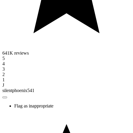
641K reviews
5
4
3
2
1
J
silentphoenix541
Flag as inappropriate