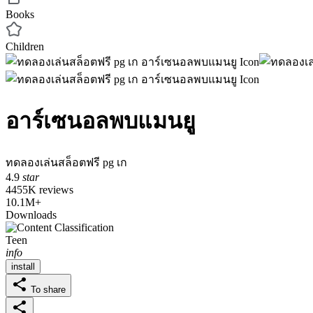
Books
Children
อาร์เซนอลพบแมนยู
ทดลองเล่นสล็อตฟรี pg เก
4.9
star
4455K reviews
10.1M+
Downloads
Teen
info
install
To share