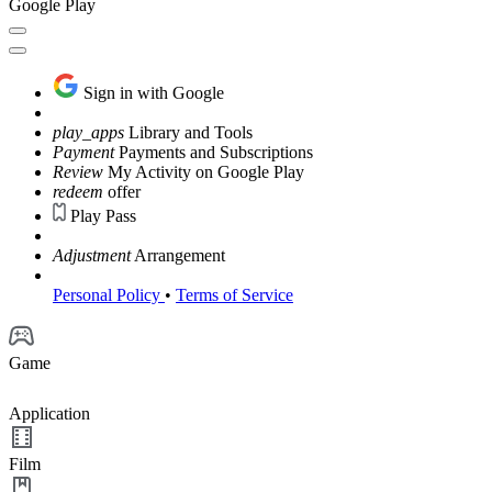
Google Play
Sign in with Google
play_apps
Library and Tools
Payment
Payments and Subscriptions
Review
My Activity on Google Play
redeem
offer
Play Pass
Adjustment
Arrangement
Personal Policy
•
Terms of Service
Game
Application
Film