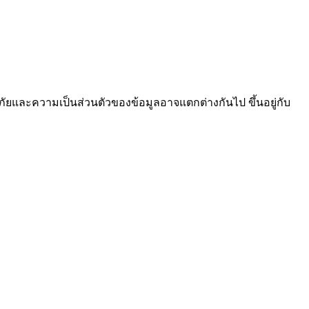
ยและความเป็นส่วนตัวของข้อมูลอาจแตกต่างกันไป ขึ้นอยู่กับ