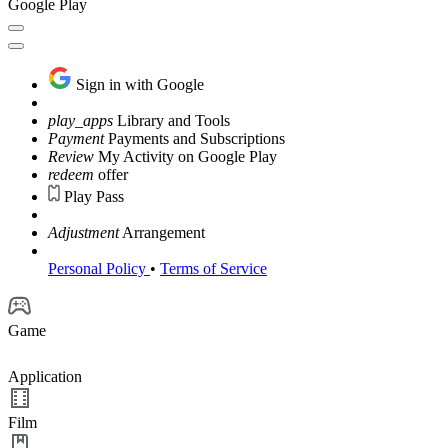
Google Play
Sign in with Google
play_apps
Library and Tools
Payment
Payments and Subscriptions
Review
My Activity on Google Play
redeem
offer
Play Pass
Adjustment
Arrangement
Personal Policy
•
Terms of Service
Game
Application
Film