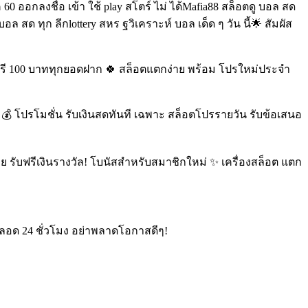
 ออกลงชื่อ เข้า ใช้ play สโตร์ ไม่ ได้Mafia88 สล็อตดู บอล สด
ล สด ทุก ลีกlottery สหร ฐวิเคราะห์ บอล เด็ด ๆ วัน นี้🌟 สัมผัส
บฟรี 100 บาททุกยอดฝาก 🍀 สล็อตแตกง่าย พร้อม โปรใหม่ประจำ
! 💰 โปรโมชั่น รับเงินสดทันที เฉพาะ สล็อตโปรรายวัน รับข้อเสนอ
ทย รับฟรีเงินรางวัล! โบนัสสำหรับสมาชิกใหม่ ✨ เครื่องสล็อต แตก
ตลอด 24 ชั่วโมง อย่าพลาดโอกาสดีๆ!