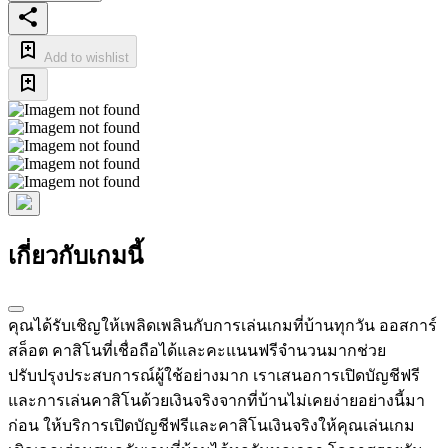
Add to wishlist
เกี่ยวกับเกมนี้
คุณได้รับเชิญให้เพลิดเพลินกับการเล่นเกมที่บ้านทุกวัน ออสการ์
สล็อต คาสิโนที่เชื่อถือได้และคะแนนฟรีจำนวนมากช่วย
ปรับปรุงประสบการณ์ผู้ใช้อย่างมาก เราเสนอการเปิดบัญชีฟรี
และการเล่นคาสิโนด้วยเงินจริงจากที่บ้านไม่เคยง่ายอย่างนี้มา
ก่อน ให้บริการเปิดบัญชีฟรีและคาสิโนเงินจริงให้คุณเล่นเกม