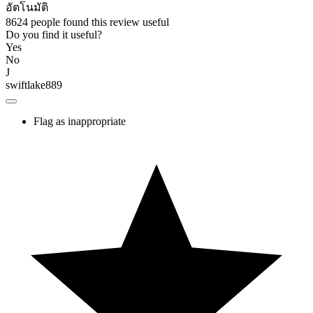
อัตโนมัติ
8624 people found this review useful
Do you find it useful?
Yes
No
J
swiftlake889
Flag as inappropriate