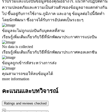
รวบรวมและแบ่งปันข้อมูลของคุณอย่างไร.
แนวทางปฏิบัติด้าน
ความปลอดภัยและความเป็นส่วนตัวของข้อมูลอาจแตกต่างกัน
ไป ขึ้นอยู่กับการใช้งาน ภูมิภาค และอายุ
ข้อมูลต่อไปนี้จัดทำ
โดยนักพัฒนา ซึ่งอาจได้รับการอัปเดตเป็นระยะๆ
ข้อมูลจะไม่ถูกแบ่งปันกับบุคคลที่สาม
เรียนรู้เพิ่มเติมเกี่ยวกับวิธีที่นักพัฒนาประกาศการแบ่งปัน
No data is collected
เรียนรู้เพิ่มเติมเกี่ยวกับวิธีที่นักพัฒนาประกาศคอลเลกชัน
ข้อมูลถูกเข้ารหัสระหว่างการส่ง
คุณสามารถขอให้ลบข้อมูลได้
more information
คะแนนและบทวิจารณ์
Ratings and reviews checked