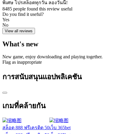
พิเศษ โปรสล็อตทุกวัน ลองวันนี้!
8485 people found this review useful
Do you find it useful?
Yes
No
View all reviews
What's new
New game, enjoy downloading and playing together.
Flag as inappropriate
การสนับสนุนแอปพลิเคชัน
เกมที่คล้ายกัน
สล็อต 888 ฟรีเครดิต 50
เว็บ 365bet