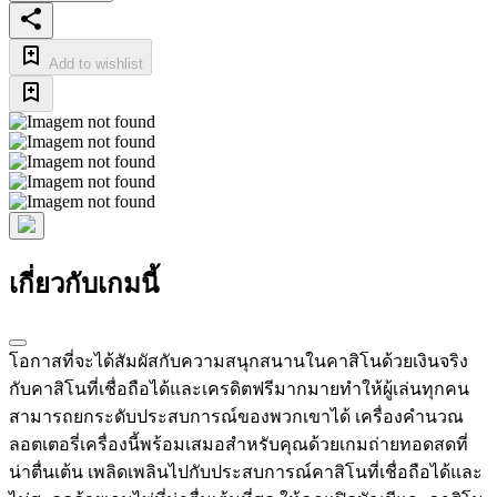
Add to wishlist
เกี่ยวกับเกมนี้
โอกาสที่จะได้สัมผัสกับความสนุกสนานในคาสิโนด้วยเงินจริง
กับคาสิโนที่เชื่อถือได้และเครดิตฟรีมากมายทำให้ผู้เล่นทุกคน
สามารถยกระดับประสบการณ์ของพวกเขาได้ เครื่องคำนวณ
ลอตเตอรี่เครื่องนี้พร้อมเสมอสำหรับคุณด้วยเกมถ่ายทอดสดที่
น่าตื่นเต้น เพลิดเพลินไปกับประสบการณ์คาสิโนที่เชื่อถือได้และ