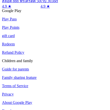
สล็อต 888 ฟรีเครดิต 50
เว็บ 365bet
4.9 ★
4.9 ★
Google Play
Play Pass
Play Points
gift card
Redeem
Refund Policy
Children and family
Guide for parents
Family sharing feature
Terms of Service
Privacy
About Google Play