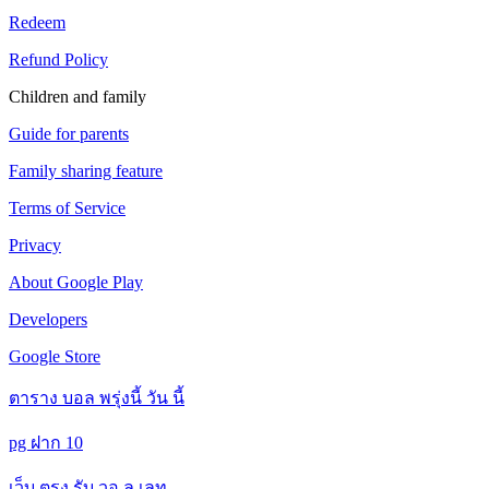
Redeem
Refund Policy
Children and family
Guide for parents
Family sharing feature
Terms of Service
Privacy
About Google Play
Developers
Google Store
ตาราง บอล พรุ่งนี้ วัน นี้
pg ฝาก 10
เว็บ ตรง รับ วอ ล เลท