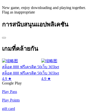
New game, enjoy downloading and playing together.
Flag as inappropriate
การสนับสนุนแอปพลิเคชัน
เกมที่คล้ายกัน
สล็อต 888 ฟรีเครดิต 50
เว็บ 365bet
สล็อต 888 ฟรีเครดิต 50
เว็บ 365bet
4.9 ★
4.9 ★
Google Play
Play Pass
Play Points
gift card