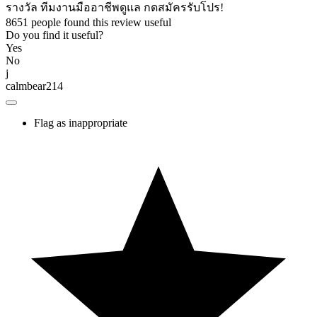
รางวัล ทีมงานมืออาชีพดูแล กดสมัครรับโปร!
8651 people found this review useful
Do you find it useful?
Yes
No
j
calmbear214
Flag as inappropriate