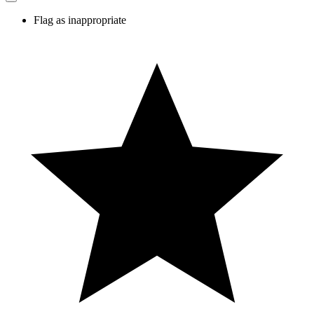
Flag as inappropriate