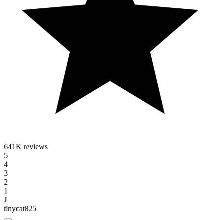
641K reviews
5
4
3
2
1
J
tinycat825