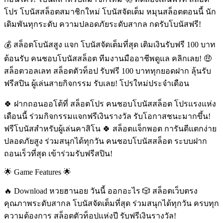
โปร โบนัสสล็อตสมาชิกใหม่ โบนัสจัดเต็ม หมุนสล็อตตอนนี้ นัก
เดิมพันทุกระดับ ความปลอดภัยระดับสากล กดรับโบนัสฟรี!
💰 สล็อตโบนัสสูง แจก โบนัสจัดเต็มที่สุด เติมเงินรับฟรี 100 บาท
ต้อนรับ คนชอบโบนัสสล็อต ทีมงานมืออาชีพดูแล คลิกเลย! 🤑
สล็อตวอลเลท สล็อตตัวท็อป รับฟรี 100 บาททุกยอดฝาก ลุ้นรับ
ฟรีสปิน ผู้เล่นสายกิจกรรม รับเลย! โปรใหม่ประจำเดือน
🍀 ฝากถอนออโต้ที่ สล็อตโปร คนชอบโบนัสสล็อต โปรแรงแห่ง
เดือนนี้ ร่วมกิจกรรมแจกฟรีเงินรางวัล รับโอกาสชนะมากขึ้น!
ฟรีโบนัสสำหรับผู้เล่นคาสิโน 🍀 สล็อตแจ็กพอต การันตีแตกง่าย
ปลอดภัยสูง ร่วมสนุกได้ทุกวัน คนชอบโบนัสสล็อต ระบบฝาก
ถอนเร็วที่สุด เข้าร่วมรับฟรีสปิน!
🌟 Game Features 🌟
🔥 Download หวยฮานอย วันนี้ ออกอะไร 🎲 สล็อตเว็บตรง
คุณภาพระดับสากล โบนัสจัดเต็มที่สุด ร่วมสนุกได้ทุกวัน ครบทุก
ความต้องการ สล็อตตัวท็อปแห่งปี รับฟรีเงินรางวัล!