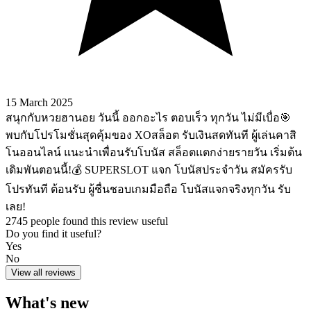
15 March 2025
สนุกกับหวยฮานอย วันนี้ ออกอะไร ตอบเร็ว ทุกวัน ไม่มีเบื่อ🎯
พบกับโปรโมชั่นสุดคุ้มของ XOสล็อต รับเงินสดทันที ผู้เล่นคาสิ
โนออนไลน์ แนะนำเพื่อนรับโบนัส สล็อตแตกง่ายรายวัน เริ่มต้น
เดิมพันตอนนี้!💰 SUPERSLOT แจก โบนัสประจำวัน สมัครรับ
โปรทันที ต้อนรับ ผู้ชื่นชอบเกมมือถือ โบนัสแจกจริงทุกวัน รับ
เลย!
2745 people found this review useful
Do you find it useful?
Yes
No
View all reviews
What's new