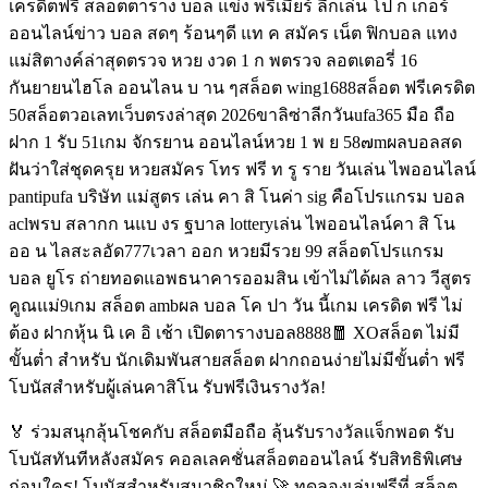
เครดิตฟรี สล็อตตาราง บอล แข่ง พรีเมียร์ ลีกเล่น โป ก เกอร์
ออนไลน์ข่าว บอล สดๆ ร้อนๆดี แท ค สมัคร เน็ต ฟิกบอล แทง
แม่สิตางค์ล่าสุดตรวจ หวย งวด 1 ก พตรวจ ลอตเตอรี่ 16
กันยายนไฮโล ออนไลน บ าน ๆสล็อต wing1688สล็อต ฟรีเครดิต
50สล็อตวอเลทเว็บตรงล่าสุด 2026ขาลิซ่าลีกวันufa365 มือ ถือ
ฝาก 1 รับ 51เกม จักรยาน ออนไลน์หวย 1 พ ย 58๗mผลบอลสด
ฝันว่าใส่ชุดครุย หวยสมัคร โทร ฟรี ท รู ราย วันเล่น ไพออนไลน์
pantipufa บริษัท แม่สูตร เล่น คา สิ โนค่า sig คือโปรแกรม บอล
aclพรบ สลากก นแบ งร ฐบาล lotteryเล่น ไพออนไลน์คา สิ โน
ออ น ไลสะลอัด777เวลา ออก หวยมีรวย 99 สล็อตโปรแกรม
บอล ยูโร ถ่ายทอดแอพธนาคารออมสิน เข้าไม่ได้ผล ลาว วีสูตร
คูณแม่9เกม สล็อต ambผล บอล โค ปา วัน นี้เกม เครดิต ฟรี ไม่
ต้อง ฝากหุ้น นิ เค อิ เช้า เปิดตารางบอล8888🧧 XOสล็อต ไม่มี
ขั้นต่ำ สำหรับ นักเดิมพันสายสล็อต ฝากถอนง่ายไม่มีขั้นต่ำ ฟรี
โบนัสสำหรับผู้เล่นคาสิโน รับฟรีเงินรางวัล!
🏅 ร่วมสนุกลุ้นโชคกับ สล็อตมือถือ ลุ้นรับรางวัลแจ็กพอต รับ
โบนัสทันทีหลังสมัคร คอลเลคชั่นสล็อตออนไลน์ รับสิทธิพิเศษ
ก่อนใคร! โบนัสสำหรับสมาชิกใหม่ 🚀 ทดลองเล่นฟรีที่ สล็อต