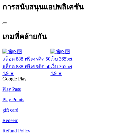
การสนับสนุนแอปพลิเคชัน
เกมที่คล้ายกัน
สล็อต 888 ฟรีเครดิต 50
เว็บ 365bet
สล็อต 888 ฟรีเครดิต 50
เว็บ 365bet
4.9 ★
4.9 ★
Google Play
Play Pass
Play Points
gift card
Redeem
Refund Policy