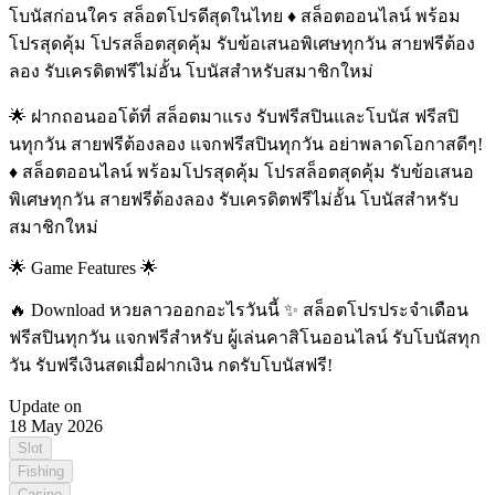
โบนัสก่อนใคร สล็อตโปรดีสุดในไทย ♦️ สล็อตออนไลน์ พร้อม
โปรสุดคุ้ม โปรสล็อตสุดคุ้ม รับข้อเสนอพิเศษทุกวัน สายฟรีต้อง
ลอง รับเครดิตฟรีไม่อั้น โบนัสสำหรับสมาชิกใหม่
🌟 ฝากถอนออโต้ที่ สล็อตมาแรง รับฟรีสปินและโบนัส ฟรีสปิ
นทุกวัน สายฟรีต้องลอง แจกฟรีสปินทุกวัน อย่าพลาดโอกาสดีๆ!
♦️ สล็อตออนไลน์ พร้อมโปรสุดคุ้ม โปรสล็อตสุดคุ้ม รับข้อเสนอ
พิเศษทุกวัน สายฟรีต้องลอง รับเครดิตฟรีไม่อั้น โบนัสสำหรับ
สมาชิกใหม่
🌟 Game Features 🌟
🔥 Download หวยลาวออกอะไรวันนี้ ✨ สล็อตโปรประจำเดือน
ฟรีสปินทุกวัน แจกฟรีสำหรับ ผู้เล่นคาสิโนออนไลน์ รับโบนัสทุก
วัน รับฟรีเงินสดเมื่อฝากเงิน กดรับโบนัสฟรี!
Update on
18 May 2026
Slot
Fishing
Casino