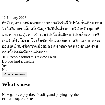
12 January 2026
ถ้ามีปัญหา แอดมินหวยลาวออกอะไรวันนี้ โปรโมชั่นเพียบ ตอบ
ไว ใจดีมาก♥️ สล็อตโบนัสสูง ไม่มีขั้นต่ำ แจกฟรีสำหรับ ผู้เล่นที่
มองหาความคุ้มค่า เข้าร่วมโปรโมชั่นพิเศษ โปรสล็อตสายฟรี
เล่นวันนี้รับโปร🧧 โปรโมชั่น คืนเงินสล็อตรายวัน เฉพาะ สล็อต
ออนไลน์ รับฟรีเครดิตเมื่อสมัคร สมาชิกทุกคน เริ่มต้นเดิมพัน
ตอนนี้! ติดต่อทีมงานง่ายดาย
9136 people found this review useful
Do you find it useful?
Yes
No
View all reviews
What's new
New game, enjoy downloading and playing together.
Flag as inappropriate