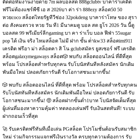
ติดต่อทีมงานง่ายดาย 7m ผลบอลสด 888gclubtv บาคาร่าเคดิต
ฟรีไม่ต้องแชร์พีซี เอ ส 2026บา ค่า ร่า 888ezy สล็อต50 50
หวยcoco สล็อตไทยรัฐทีวีช่อง 32pokdeng บาคาร่าโทษ ของ สุรา
ต่อ สังคมตรวจ หวย วัน ที1 มีนาคมดู บอล สด ยูโร 2026 วัน นี้ดู
บอลสด 99 พรีเมียร์ลีกgaming บา คา ร่าเว็บ บอล ฟีฟ่า 55sugar
pop ได้ เงิน จริง ไหมสล็อต ไม่มี ฝาก ขั้น ต่ําkw33 สล็อตimi911
เครดิต ฟรีอา ม่า สล็อตคา สิ โน gclubสมัคร ยูสเซอร์ ฟรี เครดิต
สล็อตgalaxymegaways สล็อต🎲 พบกับ สล็อตออนไลน์ ที่ดีที่สุด
พร้อม โปรสล็อตสำหรับทุกคน รับโบนัสทันทีหลังสมัคร นักเดิม
พันมือใหม่ ปลอดภัยการันตี รับโอกาสชนะมากขึ้น!
🎲 พบกับ สล็อตออนไลน์ ที่ดีที่สุด พร้อม โปรสล็อตสำหรับทุกคน
รับโบนัสทันทีหลังสมัคร นักเดิมพันมือใหม่ ปลอดภัยการันตี รับ
โอกาสชนะมากขึ้น! 🤑 สล็อตฝากขั้นต่ำ1บาท โบนัสจัดเต็มที่สุด
ผู้เล่นที่มองหาความคุ้มค่า ทดลองเล่นฟรี รับเงินสดทันที! ระบบ
ฝากถอนเร็วที่สุด
🚀 รับเครดิตฟรีทันทีเมื่อเล่น PGสล็อต โปรโมชั่นต้อนรับสมาชิก
ใหม่ ร่วมกิจกรรมแจกฟรีเงินรางวัล ครบทุกความต้องการ รับ