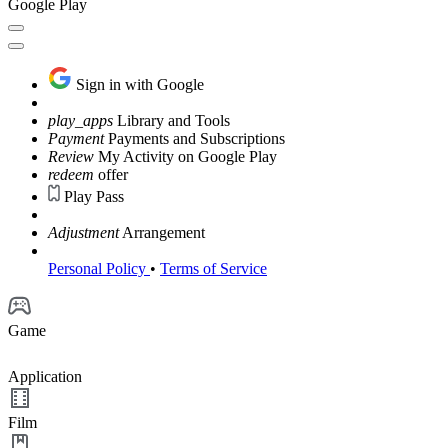
Google Play
Sign in with Google
play_apps
Library and Tools
Payment
Payments and Subscriptions
Review
My Activity on Google Play
redeem
offer
Play Pass
Adjustment
Arrangement
Personal Policy
•
Terms of Service
Game
Application
Film