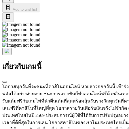
Add to wishlist
เกี่ยวกับเกมนี้
โอกาสทุกวันที่จะชนะที่คาสิโนออนไลน์ หวยลาวออกวันนี้ เข้าร่ว
พลัสได้อย่างง่ายดาย ชนะการแข่งขันกีฬาออนไลน์ฟรีด้วยอินเทอ
รับแต้มฟรีกับเกมไพ่ที่น่าตื่นเต้นที่สุดพร้อมลุ้นรับรางวัลทุกวั
เล่นฟรีที่คาสิโนที่ใหญ่ที่สุด โอกาสรายวันเพื่อรับเงินจริงไม่จำ
ประเทศไทยในปี 2569 ประสบการณ์ผู้ใช้ที่ได้รับการปรับปรุงอย่าง
เวลาที่ดีที่สุดในการเล่น โอกาสคาสิโนของเราในประเทศไทยเป็นโ