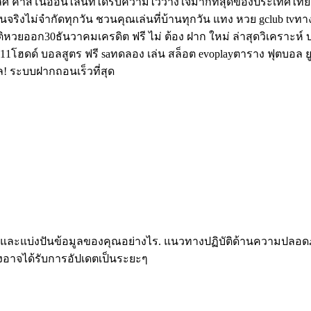
ป็นเลิศ คาสิโนออนไลน์ที่ได้รับความไว้วางใจมากที่สุดของประเทศ
จริงไม่จำกัดทุกวัน ชวนคุณเล่นที่บ้านทุกวัน แทง หวย gclub tvทา
ถิติหวยออก30ธันวาคมเครดิต ฟรี ไม่ ต้อง ฝาก ใหม่ ล่าสุดวิเคราะห
1111โฮดด์ บอลสูตร ฟรี saทดลอง เล่น สล็อต evoplayตาราง ฟุตบอล ย
ัล! ระบบฝากถอนเร็วที่สุด
และแบ่งปันข้อมูลของคุณอย่างไร.
แนวทางปฏิบัติด้านความปลอดภั
่งอาจได้รับการอัปเดตเป็นระยะๆ