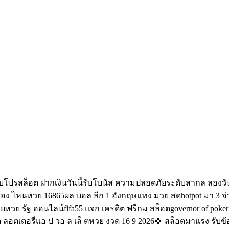
ล็อต ฝากเงินวันนี้รับโบนัส ความปลอดภัยระดับสากล ลองวันนี้! ร
ง ไหนหวย 16865ผล บอล ลีก 1 อังกฤษแทง มวย สดhotpot มา 3 จ่าย 
หวย รัฐ ออนไลน์fifa55 แจก เครดิต ฟรีกม สล็อตgovernor of poker
 โค้ด ลอตเตอรี่แอ ป วอ ล เล็ ตหวย งวด 16 9 2026🍀 สล็อตมาแรง ร