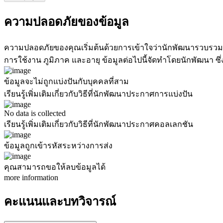
ความปลอดภัยของข้อมูล
ความปลอดภัยของคุณเริ่มต้นด้วยการเข้าใจว่านักพัฒนารวบรวม
การใช้งาน ภูมิภาค และอายุ
ข้อมูลต่อไปนี้จัดทำโดยนักพัฒนา ซึ
ข้อมูลจะไม่ถูกแบ่งปันกับบุคคลที่สาม
เรียนรู้เพิ่มเติมเกี่ยวกับวิธีที่นักพัฒนาประกาศการแบ่งปัน
No data is collected
เรียนรู้เพิ่มเติมเกี่ยวกับวิธีที่นักพัฒนาประกาศคอลเลกชัน
ข้อมูลถูกเข้ารหัสระหว่างการส่ง
คุณสามารถขอให้ลบข้อมูลได้
more information
คะแนนและบทวิจารณ์