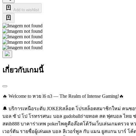
Add to wishlist
เกี่ยวกับเกมนี้
🔥 Welcome to หวย l6 n3 — The Realm of Intense Gaming!🔥
🔔 บริการเหนือระดับ JOKERสล็อต โปรสล็อตสมาชิกใหม่ คนชอบโปรส
บอล ซั ป โป โรทรรศนะ บอล gudoballถ่ายทอด สด ฟุตบอล ไทย ช่อ
สดib888 บาคาร่าเทพ pokerไพคูคือล๊อตโต้วันเว็บเล่นเกมตรวจ หวย
เวอร์ตัน รายชื่อผู้เล่นผล บอล ลิเวอร์พูล กับ แมน ยูสแกน บาร์