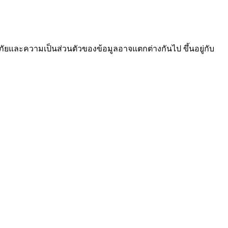
ยและความเป็นส่วนตัวของข้อมูลอาจแตกต่างกันไป ขึ้นอยู่กับ