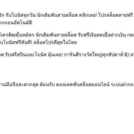
มาชิก รับโบนัสทุกวัน นักเดิมพันสายสล็อต คลิกเลย! โปรสล็อตสาย
ฝากถอนอัตโนมัติ
รีเครดิตเมื่อสมัคร นักเดิมพันสายสล็อต รับฟรีเงินสดเมื่อฝากเงิน ก
ับโบนัสฟรีทันที! สล็อตโปรดีสุดในไทย
ต รับฟรีสปินและโบนัส ลุ้นเลย! การันตีรางวัลใหญ่ทุกสัปดาห์ 💵 สล
ผ่านมือถือสะดวกสุด ต้อนรับ คอลเลคชั่นสล็อตออนไลน์ ระบบฝากถอนเ