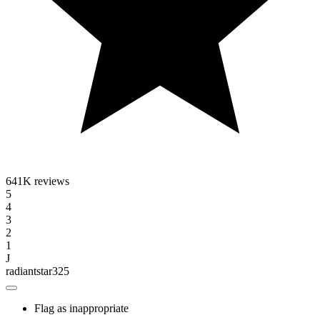
641K reviews
5
4
3
2
1
J
radiantstar325
Flag as inappropriate