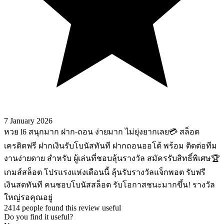
7 January 2026
หวย l6 สนุกมาก ฝาก-ถอน ง่ายมาก ไม่ยุ่งยากเลย💳 สล็อต
เครดิตฟรี ฝากเงินรับโบนัสทันที ฝากถอนออโต้ พร้อม ติดต่อทีม
งานง่ายดาย สำหรับ ผู้เล่นที่ชอบลุ้นรางวัล สมัครรับสิทธิ์พิเศษ🏆
เกมส์สล็อต โปรแรงแห่งเดือนนี้ ลุ้นรับรางวัลแจ็กพอต รับฟรี
เงินสดทันที คนชอบโบนัสสล็อต รับโอกาสชนะมากขึ้น! รางวัล
ใหญ่รอคุณอยู่
2414 people found this review useful
Do you find it useful?