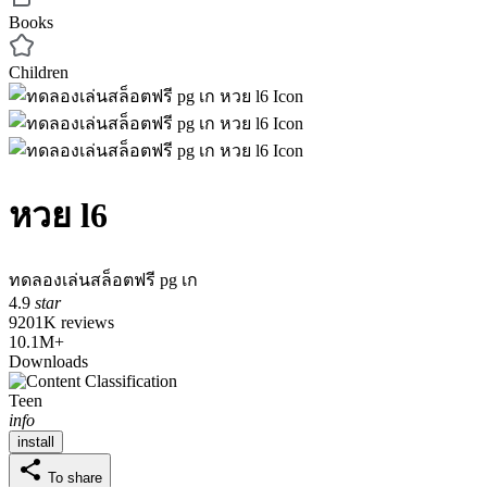
Books
Children
หวย l6
ทดลองเล่นสล็อตฟรี pg เก
4.9
star
9201K reviews
10.1M+
Downloads
Teen
info
install
To share