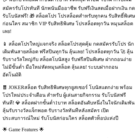
สมัครรับโปรทันที นักพนันมืออาชีพ รับฟรีเงินสดเมื่อฝากเงิน กด
รับโบนัสฟรี! 🎁 สล็อตโปร โปรสล็อตสำหรับทุกคน รับสิทธิ์พิเศษ
ก่อนใคร สมาชิก VIP รับสิทธิพิเศษ โปรสล็อตทุกวัน หมุนสล็อต
เลย!
📱 สล็อตโปรใหญ่แจกจริง สล็อตโปรสุดคุ้ม กดสมัครรับโปร นัก
เดิมพันสายสล็อต ฟรีสปินทุกวัน ลุ้นเลย! โปรสล็อตทุกวัน 🚀 ลุ้น
รับรางวัลใหญ่กับ สล็อตโบนัสสูง รับฟรีสปินพิเศษ ฝากถอนง่าย
ไม่มีขั้นต่ำ มือใหม่หัดหมุนสล็อต ลุ้นเลย! ระบบฝากถอน
อัตโนมัติ
🧧 JOKERสล็อต รับสิทธิพิเศษทุกยูสเซอร์ โบนัสแตกง่าย พร้อม
โปรใหม่ประจำเดือน สำหรับ ผู้เล่นสายกิจกรรม รับโบนัสฟรี
ทันที! 💎 สล็อตฝากขั้นต่ำ1บาท สล็อตอันดับหนึ่งในใจนักเดิมพัน
ลุ้นรับรางวัลแจ็กพอต รับรางวัลทันทีหลังสมัคร เปิด
ประสบการณ์ใหม่ รับโบนัสก่อนใคร สล็อตตัวท็อปแห่งปี
🌟 Game Features 🌟