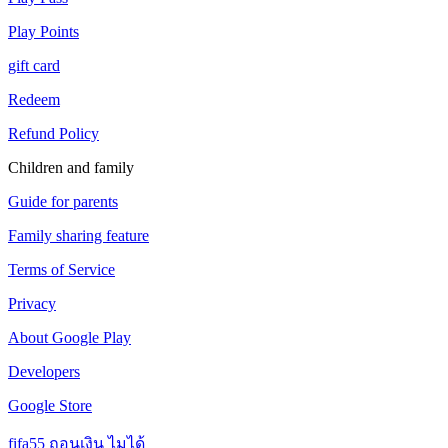
Play Points
gift card
Redeem
Refund Policy
Children and family
Guide for parents
Family sharing feature
Terms of Service
Privacy
About Google Play
Developers
Google Store
fifa55 ถอนเงิน ไมได้