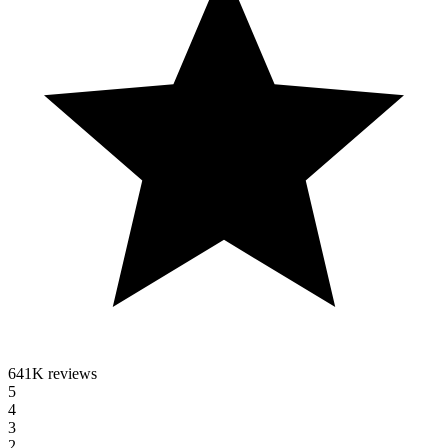
641K reviews
5
4
3
2