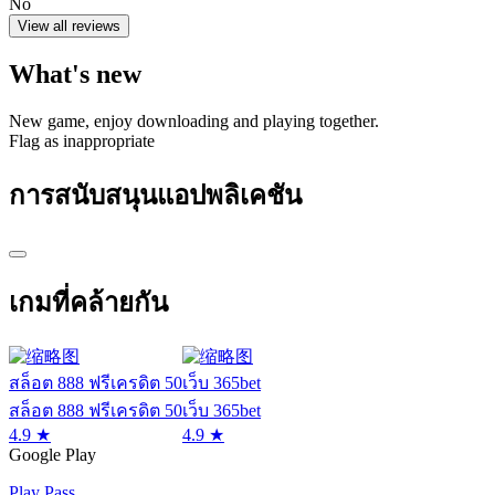
No
View all reviews
What's new
New game, enjoy downloading and playing together.
Flag as inappropriate
การสนับสนุนแอปพลิเคชัน
เกมที่คล้ายกัน
สล็อต 888 ฟรีเครดิต 50
เว็บ 365bet
สล็อต 888 ฟรีเครดิต 50
เว็บ 365bet
4.9 ★
4.9 ★
Google Play
Play Pass