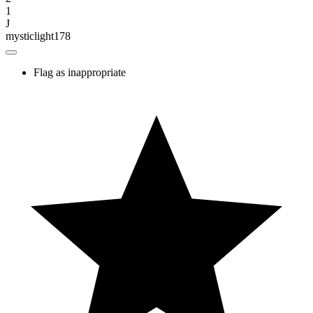
1
J
mysticlight178
Flag as inappropriate