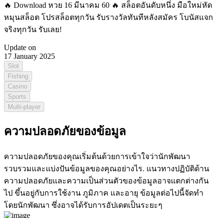
🔥 Download หวย 16 มีนาคม 60 🔥 สล็อตอันดับหนึ่ง มือใหม่หัด
หมุนสล็อต โปรสล็อตทุกวัน รับรางวัลทันทีหลังสมัคร โบนัสแจก
จริงทุกวัน รับเลย!
Update on
17 January 2025
Slot
Fishing
Casino
Sports
Multi-player
ความปลอดภัยของข้อมูล
ความปลอดภัยของคุณเริ่มต้นด้วยการเข้าใจว่านักพัฒนา
รวบรวมและแบ่งปันข้อมูลของคุณอย่างไร.
แนวทางปฏิบัติด้าน
ความปลอดภัยและความเป็นส่วนตัวของข้อมูลอาจแตกต่างกัน
ไป ขึ้นอยู่กับการใช้งาน ภูมิภาค และอายุ
ข้อมูลต่อไปนี้จัดทำ
โดยนักพัฒนา ซึ่งอาจได้รับการอัปเดตเป็นระยะๆ