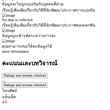
ข้อมูลจะไม่ถูกแบ่งปันกับบุคคลที่สาม
เรียนรู้เพิ่มเติมเกี่ยวกับวิธีที่นักพัฒนาประกาศการแบ่งปัน
No data is collected
เรียนรู้เพิ่มเติมเกี่ยวกับวิธีที่นักพัฒนาประกาศคอลเลกชัน
ข้อมูลถูกเข้ารหัสระหว่างการส่ง
คุณสามารถขอให้ลบข้อมูลได้
more information
คะแนนและบทวิจารณ์
Ratings and reviews checked
Ratings and reviews checked
โทรศัพท์
แท็บเล็ต
4.9