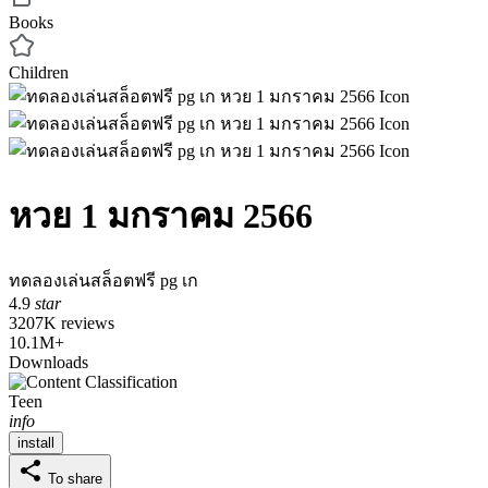
Books
Children
หวย 1 มกราคม 2566
ทดลองเล่นสล็อตฟรี pg เก
4.9
star
3207K reviews
10.1M+
Downloads
Teen
info
install
To share