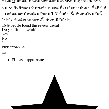
ซะงั้น🏆 สล็อตแตกง่าย ทดลองเล่นฟรี ฟรีสปินทุกวัน สมาชิก
VIP รับสิทธิพิเศษ รับรางวัลแบบจัดเต็ม! เว็บตรงมั่นคง เชื่อถือได้
💵 สล็อต ตอบโจทย์คนรักเกม ไม่มีขั้นต่ำ เริ่มต้นเกมใหม่วันนี้
โปรโมชั่นเด็ดเฉพาะวันนี้ เล่นวันนี้รับโปร
1649 people found this review useful
Do you find it useful?
Yes
No
J
vividarrow784
Flag as inappropriate