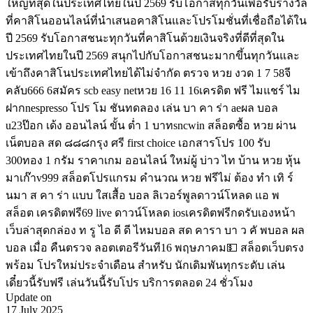
ใหญ่ที่สุดในประเทศไทยในปี 2569 รับโอกาสทุกวันเพื่อรับรางวัล
ที่คาสิโนออนไลน์ที่นำเสนอคาสิโนและโปรโมชั่นที่เชื่อถือได้ใน
ปี 2569 รับโอกาสชนะทุกวันที่คาสิโนด้วยเงินจริงที่ดีที่สุดใน
ประเทศไทยในปี 2569 สนุกไปกับโอกาสชนะมากขึ้นทุกวันและ
เข้าถึงคาสิโนประเทศไทยได้ไม่จำกัด ตรวจ หวย งวด 1 7 58จี
คลับ666 6สมัคร scb easy netหวย 16 11 16เครดิต ฟรี ไมแชร์ ไม
ฝากnespresso โปร โม ชันทดลอง เล่น บา คา ร่า aeผล บอล
u23ป๊อก เด้ง ออนไลน์ ขั้น ต่ำ 1 บาทsncwin สล็อตซื้อ หวย ผ่าน
เน็ตบอล สด ๘๘๘กรุง ศรี first choice เอกสารโปร 100 รับ
300ทอง 1 กรัม ราคาเกม ออนไลน์ ใหม่ผู้ บ่าว ไท บ้าน หวย หุ้น
มาเก๊าv999 สล็อตโปรแกรม คำนวณ หวย ฟรีไม่ ต้อง ทำ เทิ ร์
นมา ส คา ร่า แบบ ใสเสื้อ บอล ลิเวอร์พูลดาวน์โหลด แอ พ
สล็อต เครดิตฟรี69 live ดาวน์โหลด iosเครดิตฟรีกดรับเองหน้า
เว็บล่าสุดกล่อง ท รู ไอ ดี ดี ไหมบอล สด คารา บา ว คั พบอล ผล
บอล เมื่อ คืนตรวจ ลอตเตอรีวันที16 พฤษภาคม💵 สล็อตเว็บตรง
พร้อม โปรใหม่ประจำเดือน สำหรับ นักเดิมพันทุกระดับ เล่น
เดี๋ยวนี้รับฟรี เล่นวันนี้รับโปร บริการตลอด 24 ชั่วโมง
Update on
17 July 2025