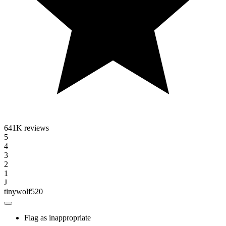
641K reviews
5
4
3
2
1
J
tinywolf520
Flag as inappropriate