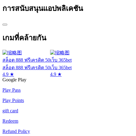
การสนับสนุนแอปพลิเคชัน
เกมที่คล้ายกัน
สล็อต 888 ฟรีเครดิต 50
เว็บ 365bet
สล็อต 888 ฟรีเครดิต 50
เว็บ 365bet
4.9 ★
4.9 ★
Google Play
Play Pass
Play Points
gift card
Redeem
Refund Policy