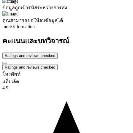
ข้อมูลถูกเข้ารหัสระหว่างการส่ง
คุณสามารถขอให้ลบข้อมูลได้
more information
คะแนนและบทวิจารณ์
Ratings and reviews checked
Ratings and reviews checked
โทรศัพท์
แท็บเล็ต
4.9