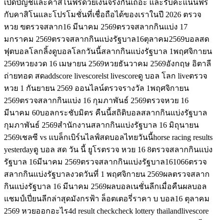
เปิดบัญชีและคาสิโนฟรีด้วยเงินจริงกันเถอะ และรับคะแนนฟรี
กับคาสิโนและโปรโมชั่นที่เชื่อถือได้ของเราในปี 2026 ตรวจ
หวย ฃตรวจสลาก16 มีนาคม 2569ตรวจสลากกินแบ่ง 17
มกราคม 2569ตรวจสลากกินแบ่งรัฐบาล16ตุลาคม2569บอลสด
ฟุตบอลโลกลิ้งดูบอลโลกวันนี้สลากกินแบ่งรัฐบาล 1พฤศจิกายน
2569หวยงวด 16 เมษายน 2569หวยธันวาคม 2569อังกฤษ อิตาลี
ถ่ายทอด สดaddscore livescorelst livescoreดู บอล โลก liveตรวจ
หวย 1 กันยายน 2569 ออนไลน์ตรวจรางวัล 1พฤศจิกายน
2569ตรวจสลากกินแบ่ง 16 กุมภาพันธ์ 2569ตรวจหวย 16
มีนาคม 60บอลกระชับมิตร คืนนี้สถิติบอลสลากกินแบ่งรัฐบาล
กุมภาพันธ์ 2569สํานักงานสลากกินแบ่งรัฐบาล 16 มิถุนายน
2569เชลซี vs แบล็กเบิร์นไลฟ์สดบอลไทยวันนี้horse racing results
yesterdayดู บอล สด วัน นี้ ยูโรตรวจ หวย 16 8ตรวจสลากกินแบ่ง
รัฐบาล 16มีนาคม 2569ตรวจสลากกินแบ่งรัฐบาล161066ตรวจ
สลากกินแบ่งรัฐบาลงวดวันที่ 1 พฤศจิกายน 2569ผลตรวจสลาก
กินแบ่งรัฐบาล 16 มีนาคม 2569ผลบอลเนชั่นลีกเมื่อคืนผลบอล
แชมป์เปี่ยนลีกล่าสุดมังกรฟ้า ล็อตเตอรี่ราคา บ บอล16 ตุลาคม
2569 หวยออกอะไร4d result checkcheck lottery thailandlivescore