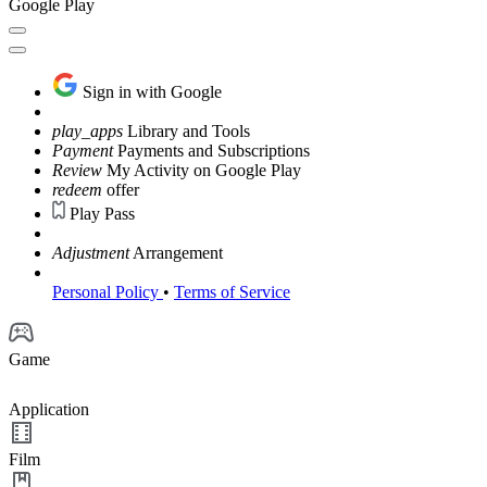
Google Play
Sign in with Google
play_apps
Library and Tools
Payment
Payments and Subscriptions
Review
My Activity on Google Play
redeem
offer
Play Pass
Adjustment
Arrangement
Personal Policy
•
Terms of Service
Game
Application
Film