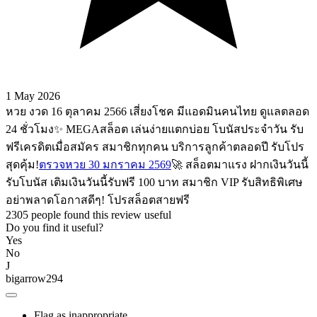
1 May 2026
หวย งวด 16 ตุลาคม 2566 เสี่ยงโชค มีแอดมินคนไทย ดูแลตลอด
24 ชั่วโมง✨ MEGAสล็อต เล่นง่ายแตกบ่อย โบนัสประจำวัน รับ
ฟรีเครดิตเมื่อสมัคร สมาชิกทุกคน บริการลูกค้าตลอดปี รับโปร
สุดคุ้ม!
ตรวจหวย 30 มกราคม 2569
🚀 สล็อตมาแรง ฝากเงินวันนี้
รับโบนัส เติมเงินวันนี้รับฟรี 100 บาท สมาชิก VIP รับสิทธิพิเศษ
อย่าพลาดโอกาสดีๆ! โปรสล็อตสายฟรี
2305 people found this review useful
Do you find it useful?
Yes
No
J
bigarrow294
Flag as inappropriate