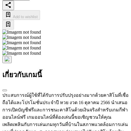
Add to wishlist
เกี่ยวกับเกมนี้
ประสบการณ์ผู้ใช้ที่ได้รับการปรับปรุงอย่างมากด้วยคาสิโนที่เชื่อ
ถือได้และโปรโมชั่นประจำปี หวย งวด 16 ตุลาคม 2566 นำเสนอ
การเปิดบัญชีฟรีและการชนะคาสิโนด้วยเงินจริงสำหรับเกมกีฬา
ออนไลน์ฟรี เกมออนไลน์ที่ต้องเล่นนี้ขอเชิญชวนให้คุณ
เพลิดเพลินกับการเล่นเกมทุกวันที่บ้านในสภาพแวดล้อมการเล่น