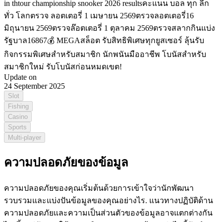
in thtour championship snooker 2026 resultsคะแนน บอล ทุก ลีก
ทั่ว โลกตรวจ ลอตเตอรี่ 1 เมษายน 2569ตรวจลอตเตอรี่16
มิถุนายน 2569ตรวจล๊อตเตอรี่ 1 ตุลาคม 2569ตรวจสลากกินแบ่ง
รัฐบาล16867💰 MEGAสล็อต รับสิทธิพิเศษทุกยูสเซอร์ ลุ้นรับ
กิจกรรมพิเศษสำหรับสมาชิก นักพนันมืออาชีพ โบนัสสำหรับ
สมาชิกใหม่ รับโบนัสก่อนหมดเขต!
Update on
24 September 2025
Slot
Fishing
Casino
Sports
Multi-player
ความปลอดภัยของข้อมูล
ความปลอดภัยของคุณเริ่มต้นด้วยการเข้าใจว่านักพัฒนา
รวบรวมและแบ่งปันข้อมูลของคุณอย่างไร.
แนวทางปฏิบัติด้าน
ความปลอดภัยและความเป็นส่วนตัวของข้อมูลอาจแตกต่างกัน