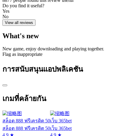
8877 people found this review useful
Do you find it useful?
Yes
No
View all reviews
What's new
New game, enjoy downloading and playing together.
Flag as inappropriate
การสนับสนุนแอปพลิเคชัน
เกมที่คล้ายกัน
สล็อต 888 ฟรีเครดิต 50
เว็บ 365bet
สล็อต 888 ฟรีเครดิต 50
เว็บ 365bet
4.9 ★
4.9 ★