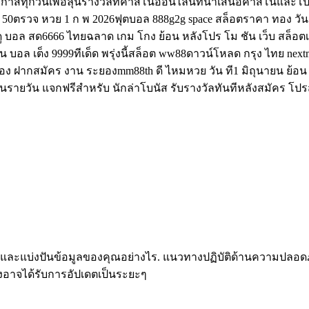
าสทุกวันเพื่อลุ้นรางวัลที่คาสิโนออนไลน์ที่นำเสนอคาสิโนและโปรโ
รี 50ตรวจ หวย 1 ก พ 2026ฟุตบอล 888g2g space สล็อตราคา ทอง วัน 
 บอล สด6666 ไทยฉลาด เกม โกง ย้อน หลังโปร โม ชัน เว็บ สล็อตเล่
ียน บอล เต็ง 9999ทีเด็ด พรุ่งนี้สล็อต ww88ดาวน์โหลด กรุง ไทย ne
ไมต้อง ฝากสมัคร งาน ระยองmm88th ดี ไหมหวย วัน ที1 มิถุนายน ย้
รายวัน แจกฟรีสำหรับ นักล่าโบนัส รับรางวัลทันทีหลังสมัคร โปรส
และแบ่งปันข้อมูลของคุณอย่างไร.
แนวทางปฏิบัติด้านความปลอดภั
่งอาจได้รับการอัปเดตเป็นระยะๆ