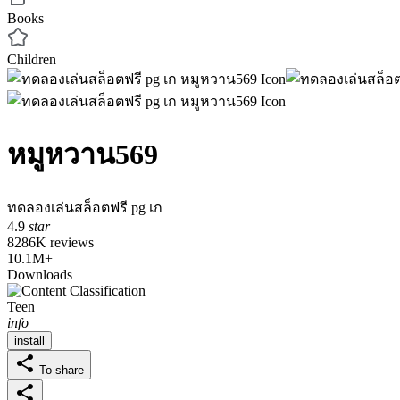
Books
Children
หมูหวาน569
ทดลองเล่นสล็อตฟรี pg เก
4.9
star
8286K reviews
10.1M+
Downloads
Teen
info
install
To share