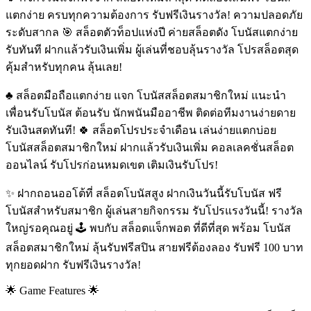
แตกง่าย ครบทุกความต้องการ รับฟรีเงินรางวัล! ความปลอดภัย
ระดับสากล 🎯 สล็อตตัวท็อปแห่งปี ค่ายสล็อตดัง โบนัสแตกง่าย
รับทันที ฝากแล้วรับเงินเพิ่ม ผู้เล่นที่ชอบลุ้นรางวัล โปรสล็อตสุด
คุ้มสำหรับทุกคน ลุ้นเลย!
♣️ สล็อตมือถือแตกง่าย แจก โบนัสสล็อตสมาชิกใหม่ แนะนำ
เพื่อนรับโบนัส ต้อนรับ นักพนันมืออาชีพ ติดต่อทีมงานง่ายดาย
รับเงินสดทันที! 🍀 สล็อตโปรประจำเดือน เล่นง่ายแตกบ่อย
โบนัสสล็อตสมาชิกใหม่ ฝากแล้วรับเงินเพิ่ม คอลเลคชั่นสล็อต
ออนไลน์ รับโปรก่อนหมดเขต เติมเงินรับโปร!
✨ ฝากถอนออโต้ที่ สล็อตโบนัสสูง ฝากเงินวันนี้รับโบนัส ฟรี
โบนัสสำหรับสมาชิก ผู้เล่นสายกิจกรรม รับโปรแรงวันนี้! รางวัล
ใหญ่รอคุณอยู่ 🕹️ พบกับ สล็อตแจ็กพอต ที่ดีที่สุด พร้อม โบนัส
สล็อตสมาชิกใหม่ ลุ้นรับฟรีสปิน สายฟรีต้องลอง รับฟรี 100 บาท
ทุกยอดฝาก รับฟรีเงินรางวัล!
🌟 Game Features 🌟