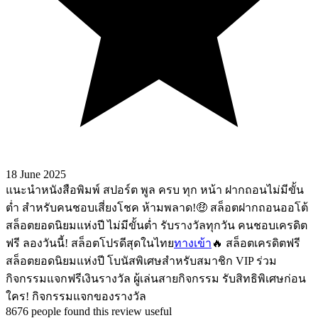
18 June 2025
แนะนำหนังสือพิมพ์ สปอร์ต พูล ครบ ทุก หน้า ฝากถอนไม่มีขั้น
ต่ำ สำหรับคนชอบเสี่ยงโชค ห้ามพลาด!🤑 สล็อตฝากถอนออโต้
สล็อตยอดนิยมแห่งปี ไม่มีขั้นต่ำ รับรางวัลทุกวัน คนชอบเครดิต
ฟรี ลองวันนี้! สล็อตโปรดีสุดในไทย
ทางเข้า
🔥 สล็อตเครดิตฟรี
สล็อตยอดนิยมแห่งปี โบนัสพิเศษสำหรับสมาชิก VIP ร่วม
กิจกรรมแจกฟรีเงินรางวัล ผู้เล่นสายกิจกรรม รับสิทธิพิเศษก่อน
ใคร! กิจกรรมแจกของรางวัล
8676 people found this review useful