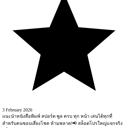
3 February 2026
แนะนำหนังสือพิมพ์ สปอร์ต พูล ครบ ทุก หน้า เล่นได้ทุกที่
สำหรับคนชอบเสี่ยงโชค ห้ามพลาด!📢 สล็อตโปรใหญ่แจกจริง