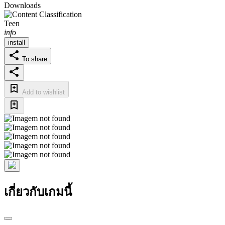
Downloads
Teen
info
install
To share
Add to wishlist
เกี่ยวกับเกมนี้