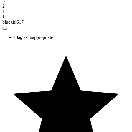
3
2
1
J
bluegirl617
Flag as inappropriate