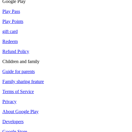
Google Play
Play Pass
Play Points
gift card
Redeem
Refund Policy
Children and family
Guide for parents
Family sharing feature
Terms of Service
Privacy
About Google Play
Developers
Google Store