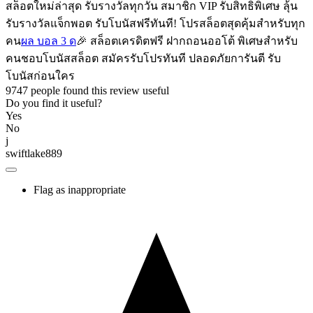
สล็อตใหม่ล่าสุด รับรางวัลทุกวัน สมาชิก VIP รับสิทธิพิเศษ ลุ้น
รับรางวัลแจ็กพอต รับโบนัสฟรีทันที! โปรสล็อตสุดคุ้มสำหรับทุก
คน
ผล บอล 3 ด
🎉 สล็อตเครดิตฟรี ฝากถอนออโต้ พิเศษสำหรับ
คนชอบโบนัสสล็อต สมัครรับโปรทันที ปลอดภัยการันตี รับ
โบนัสก่อนใคร
9747 people found this review useful
Do you find it useful?
Yes
No
j
swiftlake889
Flag as inappropriate