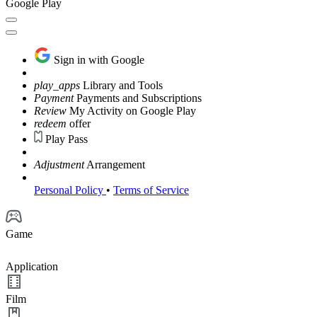
Google Play
Sign in with Google
play_apps
Library and Tools
Payment
Payments and Subscriptions
Review
My Activity on Google Play
redeem
offer
Play Pass
Adjustment
Arrangement
Personal Policy
•
Terms of Service
Game
Application
Film