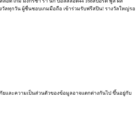
งสล็อต เกม มังกรซา ร่า นัก บอลสล็อต44 168สปอร์ต พูล ผล
ัลทุกวัน ผู้ชื่นชอบเกมมือถือ เข้าร่วมรับฟรีสปิน! รางวัลใหญ่รอ
ยและความเป็นส่วนตัวของข้อมูลอาจแตกต่างกันไป ขึ้นอยู่กับ