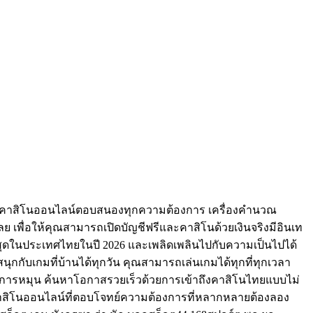
ลน์และคาสิโนออนไลน์ตอบสนองทุกความต้องการ เครื่องคำนวณ
ย เพื่อให้คุณสามารถเปิดบัญชีฟรีและคาสิโนด้วยเงินจริงมีอินเท
ี่สุดในประเทศไทยในปี 2026 และเพลิดเพลินไปกับความเป็นไปได้
กับเกมที่บ้านได้ทุกวัน คุณสามารถเล่นเกมได้ทุกที่ทุกเวลา
ทุกการหมุน ค้นหาโอกาสรวยเร็วด้วยการเข้าถึงคาสิโนไทยแบบไม่
ะคาสิโนออนไลน์ที่ตอบโจทย์ความต้องการที่หลากหลายต้องลอง