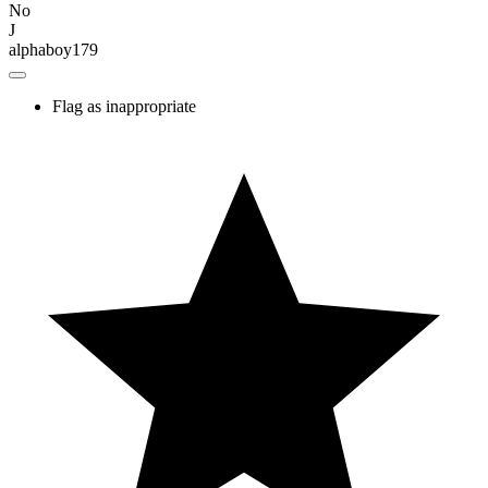
No
J
alphaboy179
Flag as inappropriate