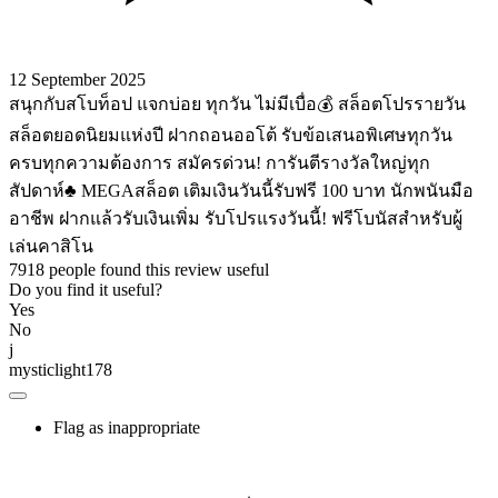
12 September 2025
สนุกกับสโบท็อป แจกบ่อย ทุกวัน ไม่มีเบื่อ💰 สล็อตโปรรายวัน
สล็อตยอดนิยมแห่งปี ฝากถอนออโต้ รับข้อเสนอพิเศษทุกวัน
ครบทุกความต้องการ สมัครด่วน! การันตีรางวัลใหญ่ทุก
สัปดาห์♣️ MEGAสล็อต เติมเงินวันนี้รับฟรี 100 บาท นักพนันมือ
อาชีพ ฝากแล้วรับเงินเพิ่ม รับโปรแรงวันนี้! ฟรีโบนัสสำหรับผู้
เล่นคาสิโน
7918 people found this review useful
Do you find it useful?
Yes
No
j
mysticlight178
Flag as inappropriate