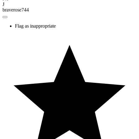
J
braverose744
Flag as inappropriate