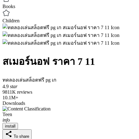
Books
Children
สเมอร์นอฟ ราคา 7 11
ทดลองเล่นสล็อตฟรี pg เก
4.9
star
9811K reviews
10.1M+
Downloads
Teen
info
install
To share