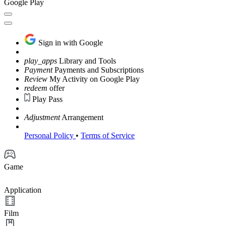
Google Play
Sign in with Google
play_apps
Library and Tools
Payment
Payments and Subscriptions
Review
My Activity on Google Play
redeem
offer
Play Pass
Adjustment
Arrangement
Personal Policy
•
Terms of Service
Game
Application
Film