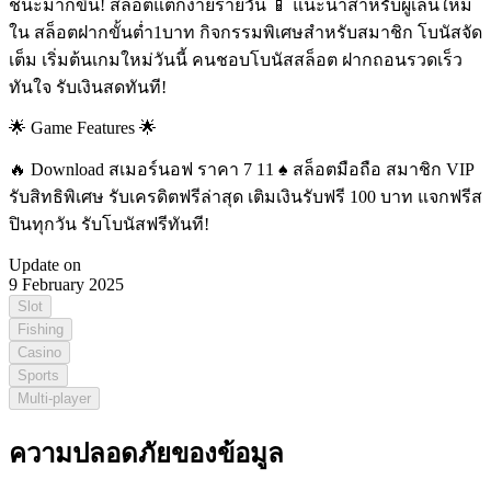
ชนะมากขึ้น! สล็อตแตกง่ายรายวัน 📱 แนะนำสำหรับผู้เล่นใหม่
ใน สล็อตฝากขั้นต่ำ1บาท กิจกรรมพิเศษสำหรับสมาชิก โบนัสจัด
เต็ม เริ่มต้นเกมใหม่วันนี้ คนชอบโบนัสสล็อต ฝากถอนรวดเร็ว
ทันใจ รับเงินสดทันที!
🌟 Game Features 🌟
🔥 Download สเมอร์นอฟ ราคา 7 11 ♠️ สล็อตมือถือ สมาชิก VIP
รับสิทธิพิเศษ รับเครดิตฟรีล่าสุด เติมเงินรับฟรี 100 บาท แจกฟรีส
ปินทุกวัน รับโบนัสฟรีทันที!
Update on
9 February 2025
Slot
Fishing
Casino
Sports
Multi-player
ความปลอดภัยของข้อมูล