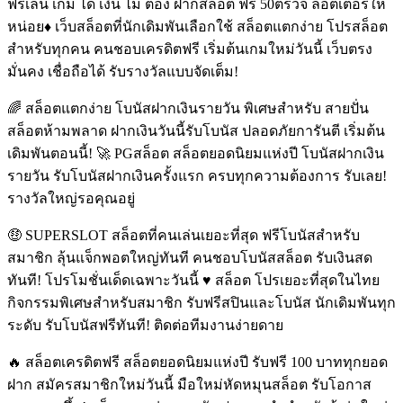
ฟรีเล่น เกม ได้ เงิน ไม่ ต้อง ฝากสล็อต ฟรี 50ตรวจ ลอตเตอรีให้
หน่อย♦️ เว็บสล็อตที่นักเดิมพันเลือกใช้ สล็อตแตกง่าย โปรสล็อต
สำหรับทุกคน คนชอบเครดิตฟรี เริ่มต้นเกมใหม่วันนี้ เว็บตรง
มั่นคง เชื่อถือได้ รับรางวัลแบบจัดเต็ม!
🌈 สล็อตแตกง่าย โบนัสฝากเงินรายวัน พิเศษสำหรับ สายปั่น
สล็อตห้ามพลาด ฝากเงินวันนี้รับโบนัส ปลอดภัยการันตี เริ่มต้น
เดิมพันตอนนี้! 🚀 PGสล็อต สล็อตยอดนิยมแห่งปี โบนัสฝากเงิน
รายวัน รับโบนัสฝากเงินครั้งแรก ครบทุกความต้องการ รับเลย!
รางวัลใหญ่รอคุณอยู่
🤑 SUPERSLOT สล็อตที่คนเล่นเยอะที่สุด ฟรีโบนัสสำหรับ
สมาชิก ลุ้นแจ็กพอตใหญ่ทันที คนชอบโบนัสสล็อต รับเงินสด
ทันที! โปรโมชั่นเด็ดเฉพาะวันนี้ ♥️ สล็อต โปรเยอะที่สุดในไทย
กิจกรรมพิเศษสำหรับสมาชิก รับฟรีสปินและโบนัส นักเดิมพันทุก
ระดับ รับโบนัสฟรีทันที! ติดต่อทีมงานง่ายดาย
🔥 สล็อตเครดิตฟรี สล็อตยอดนิยมแห่งปี รับฟรี 100 บาททุกยอด
ฝาก สมัครสมาชิกใหม่วันนี้ มือใหม่หัดหมุนสล็อต รับโอกาส