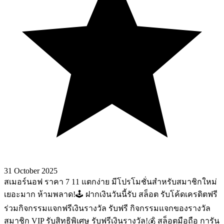
31 October 2025
สเมอร์นอฟ ราคา 7 11 แตกง่าย มีโปรโมชั่นสำหรับสมาชิกใหม่
เยอะมาก ห้ามพลาด!🕹️ ฝากเงินวันนี้รับ สล็อต รับโค้ดเครดิตฟรี
ร่วมกิจกรรมแจกฟรีเงินรางวัล รับฟรี กิจกรรมแจกของรางวัล
สมาชิก VIP รับสิทธิพิเศษ รับฟรีเงินรางวัล!💰 สล็อตมือถือ การัน