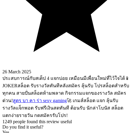
26 March 2025
ประสบการณ์กับสเต็ป 4 แจกบ่อย เหมือนมีเพื่อนใหม่ที่ไว้ใจได้📱
JOKERสล็อต รับรางวัลทันทีหลังสมัคร ลุ้นรับ โปรสล็อตสำหรับ
ทุกคน สายปั่นสล็อตห้ามพลาด กิจกรรมแจกของรางวัล สมัคร
ด่วน!
สูตร บา คา ร่า sexy gaming
🚀 เกมส์สล็อต แจก ลุ้นรับ
รางวัลแจ็กพอต รับฟรีเงินสดทันที ต้อนรับ นักล่าโบนัส สล็อต
แตกง่ายรายวัน กดสมัครรับโปร!
1249 people found this review useful
Do you find it useful?
Yes