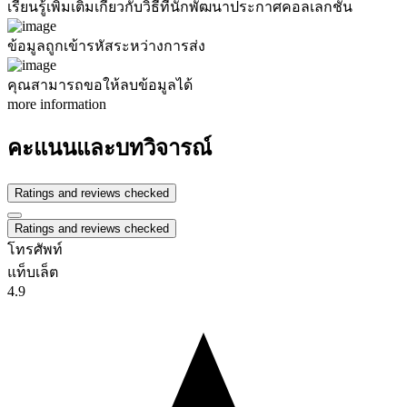
เรียนรู้เพิ่มเติมเกี่ยวกับวิธีที่นักพัฒนาประกาศคอลเลกชัน
ข้อมูลถูกเข้ารหัสระหว่างการส่ง
คุณสามารถขอให้ลบข้อมูลได้
more information
คะแนนและบทวิจารณ์
Ratings and reviews checked
Ratings and reviews checked
โทรศัพท์
แท็บเล็ต
4.9