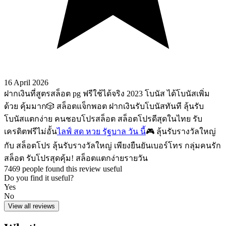
16 April 2026
ฝากเงินที่สูตรสล็อต pg ฟรีใช้ได้จริง 2023 โบนัส ได้โบนัสเพิ่ม
ด้วย คุ้มมาก🎲 สล็อตแจ็กพอต ฝากเงินรับโบนัสทันที ลุ้นรับ
โบนัสแตกง่าย คนชอบโปรสล็อต สล็อตโปรดีสุดในไทย รับ
เครดิตฟรีไม่อั้น
ไลฟ์ สด หวย รัฐบาล วัน นี้
🎮 ลุ้นรับรางวัลใหญ่
กับ สล็อตโปร ลุ้นรับรางวัลใหญ่ เพียงยืนยันเบอร์โทร กลุ่มคนรัก
สล็อต รับโปรสุดคุ้ม! สล็อตแตกง่ายรายวัน
7469 people found this review useful
Do you find it useful?
Yes
No
View all reviews