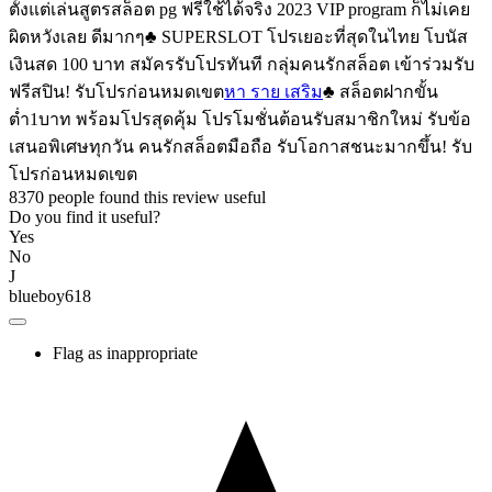
ตั้งแต่เล่นสูตรสล็อต pg ฟรีใช้ได้จริง 2023 VIP program ก็ไม่เคย
ผิดหวังเลย ดีมากๆ♣️ SUPERSLOT โปรเยอะที่สุดในไทย โบนัส
เงินสด 100 บาท สมัครรับโปรทันที กลุ่มคนรักสล็อต เข้าร่วมรับ
ฟรีสปิน! รับโปรก่อนหมดเขต
หา ราย เสริม
♣️ สล็อตฝากขั้น
ต่ำ1บาท พร้อมโปรสุดคุ้ม โปรโมชั่นต้อนรับสมาชิกใหม่ รับข้อ
เสนอพิเศษทุกวัน คนรักสล็อตมือถือ รับโอกาสชนะมากขึ้น! รับ
โปรก่อนหมดเขต
8370 people found this review useful
Do you find it useful?
Yes
No
J
blueboy618
Flag as inappropriate