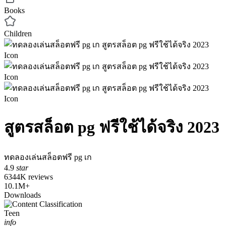
Books
Children
สูตรสล็อต pg ฟรีใช้ได้จริง 2023
ทดลองเล่นสล็อตฟรี pg เก
4.9
star
6344K reviews
10.1M+
Downloads
Teen
info