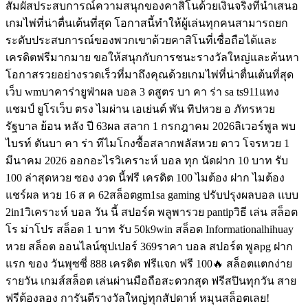
สัมผัสประสบการณ์ความสนุกของคาสิโนด้วยเงินจริงที่นำเสนอ
เกมไพ่ที่น่าตื่นเต้นที่สุด โอกาสนี้ทำให้ผู้เล่นทุกคนสามารถยก
ระดับประสบการณ์ของพวกเขาด้วยคาสิโนที่เชื่อถือได้และ
เครดิตฟรีมากมาย ขอให้สนุกกับการชนะรางวัลใหญ่และค้นหา
โอกาสรวยอย่างรวดเร็วที่มาถึงคุณด้วยเกมไพ่ที่น่าตื่นเต้นที่สุด
เว็บ wmบาคาร่ายูฟ่าผล บอล 3 ดสูตร บา คา ร่า sa ts911แทง
แชมป์ ยูโรเว็บ ตรง ไมผ่าน เอเย่นต์ พัน ทิปหวย อ ภัทรหวย
รัฐบาล ย้อน หลัง ปี 63ผล สลาก 1 กรกฎาคม 2026ลิเวอร์พูล พบ
ไบรท์ ตันบา คา ร่า ทีไมโกงซื้อสลากพลัสหวย ดาว โจรหวย 1
มีนาคม 2026 ออกอะไรวิเคราะห์ บอล ทุก นัดฝาก 10 บาท รับ
100 ล่าสุดหวย ซอง งวด นี้ฟรี เครดิต 100 ไมต้อง ฝาก ไมต้อง
แชร์ผล หวย 16 ส ค 62สล็อตgm1sa gaming ปรับปรุงผลบอล แบบ
2in1วิเคราะห์ บอล วัน นี้ สปอร์ต พลูพารวย pantipวิธี เล่น สล็อต
โร ม่าโปร สล็อต 1 บาท รับ 50k9win สล็อต Informationalhihuay
หวย สล็อต ออนไลน์ซุปเปอร์ 369ราคา บอล สปอร์ต พูลpg ฝาก
แรก ของ วันพุซซี่ 888 เครดิต ฟรีแจก ฟรี 100🔥 สล็อตแตกง่าย
รายวัน เกมส์สล็อต เล่นผ่านมือถือสะดวกสุด ฟรีสปินทุกวัน สาย
ฟรีต้องลอง การันตีรางวัลใหญ่ทุกสัปดาห์ หมุนสล็อตเลย!