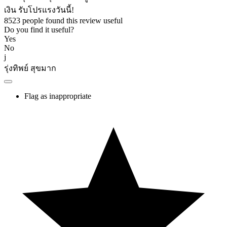
เงิน รับโปรแรงวันนี้!
8523 people found this review useful
Do you find it useful?
Yes
No
j
รุ่งทิพย์ สุขมาก
Flag as inappropriate