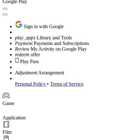
Google Play
Sign in with Google
play_apps
Library and Tools
Payment
Payments and Subscriptions
Review
My Activity on Google Play
redeem
offer
Play Pass
Adjustment
Arrangement
Personal Policy
•
Terms of Service
Game
Application
Film