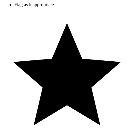
Flag as inappropriate