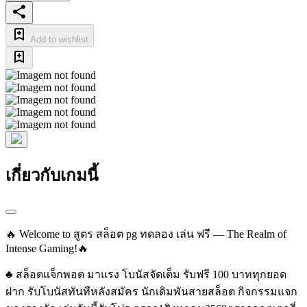
Add to wishlist
เกี่ยวกับเกมนี้
🔥 Welcome to สูตร สล็อต pg ทดลอง เล่น ฟรี — The Realm of
Intense Gaming!🔥
♣️ สล็อตแจ็กพอต มาแรง โบนัสจัดเต็ม รับฟรี 100 บาททุกยอด
ฝาก รับโบนัสทันทีหลังสมัคร นักเดิมพันสายสล็อต กิจกรรมแจก