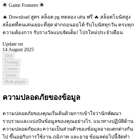
🌟 Game Features 🌟
🔥 Download สูตร สล็อต pg ทดลอง เล่น ฟรี 🔥 สล็อตโบนัสสูง
สล็อตที่คนเล่นเยอะที่สุด ฝากถอนออโต้ รับโบนัสทุกวัน ครบทุก
ความต้องการ รับรางวัลแบบจัดเต็ม! โปรใหม่ประจำเดือน
Update on
14 August 2025
Slot
Fishing
Casino
Sports
Multi-player
ความปลอดภัยของข้อมูล
ความปลอดภัยของคุณเริ่มต้นด้วยการเข้าใจว่านักพัฒนา
รวบรวมและแบ่งปันข้อมูลของคุณอย่างไร.
แนวทางปฏิบัติด้าน
ความปลอดภัยและความเป็นส่วนตัวของข้อมูลอาจแตกต่างกัน
ไป ขึ้นอยู่กับการใช้งาน ภูมิภาค และอายุ
ข้อมูลต่อไปนี้จัดทำ