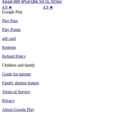
สล็อต 888 ฟรีเครดิต 50
เว็บ 365bet
4.9 ★
4.9 ★
Google Play
Play Pass
Play Points
gift card
Redeem
Refund Policy
Children and family
Guide for parents
Family sharing feature
Terms of Service
Privacy
About Google Play