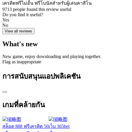
เครดิตฟรีไม่อั้น ฟรีโบนัสสำหรับผู้เล่นคาสิโน
9713 people found this review useful
Do you find it useful?
Yes
No
View all reviews
What's new
New game, enjoy downloading and playing together.
Flag as inappropriate
การสนับสนุนแอปพลิเคชัน
เกมที่คล้ายกัน
สล็อต 888 ฟรีเครดิต 50
เว็บ 365bet