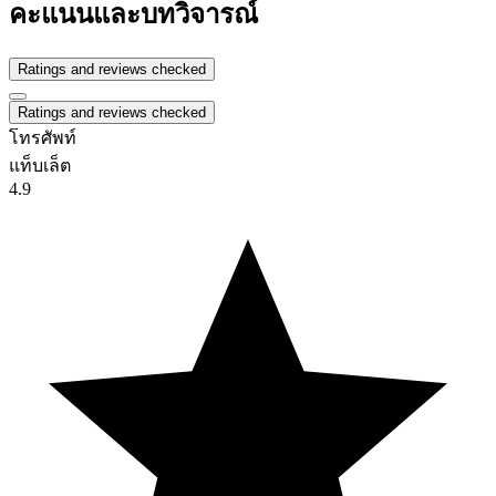
คะแนนและบทวิจารณ์
Ratings and reviews checked
Ratings and reviews checked
โทรศัพท์
แท็บเล็ต
4.9