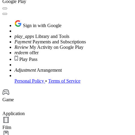
Google Play
Sign in with Google
play_apps
Library and Tools
Payment
Payments and Subscriptions
Review
My Activity on Google Play
redeem
offer
Play Pass
Adjustment
Arrangement
Personal Policy
•
Terms of Service
Game
Application
Film