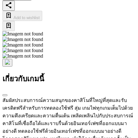
Add to wishlist
เกี่ยวกับเกมนี้
สัมผัสประสบการณ์ความสนุกของคาสิโนที่ใหญ่ที่สุดและรับ
เครดิตฟรีสำหรับการทดลองใช้ฟรี สุ่ม เกมไพ่ทุกเกมเต็มไปด้วย
ความตึงเครียดและความตื่นเต้น เพลิดเพลินไปกับประสบการณ์
คาสิโนที่เชื่อถือได้และราบรื่นด้วยอินเทอร์เฟซที่ออกแบบมา
อย่างดี ทดลองใช้ฟรีด้วยอินเทอร์เฟซที่ออกแบบมาอย่างดี