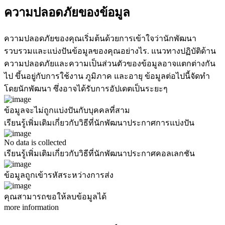
ความปลอดภัยของข้อมูล
ความปลอดภัยของคุณเริ่มต้นด้วยการเข้าใจว่านักพัฒนา
รวบรวมและแบ่งปันข้อมูลของคุณอย่างไร.
แนวทางปฏิบัติด้าน
ความปลอดภัยและความเป็นส่วนตัวของข้อมูลอาจแตกต่างกัน
ไป ขึ้นอยู่กับการใช้งาน ภูมิภาค และอายุ
ข้อมูลต่อไปนี้จัดทำ
โดยนักพัฒนา ซึ่งอาจได้รับการอัปเดตเป็นระยะๆ
ข้อมูลจะไม่ถูกแบ่งปันกับบุคคลที่สาม
เรียนรู้เพิ่มเติมเกี่ยวกับวิธีที่นักพัฒนาประกาศการแบ่งปัน
No data is collected
เรียนรู้เพิ่มเติมเกี่ยวกับวิธีที่นักพัฒนาประกาศคอลเลกชัน
ข้อมูลถูกเข้ารหัสระหว่างการส่ง
คุณสามารถขอให้ลบข้อมูลได้
more information