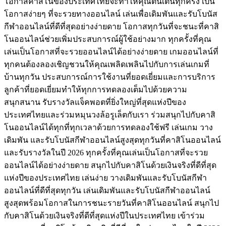
โอกาสคาสิโนของประเทศไทยจะทำให้คุณตื่นเต้นทุกครั้ง เป็น
โอกาสง่ายๆ ที่จะรวยทางออนไลน์ เล่นเพื่อเดิมพันและรับโบนัส
กีฬาออนไลน์ที่ดีที่สุดอย่างง่ายดาย โอกาสทุกวันที่จะชนะที่คาสิ
โนออนไลน์ช่วยเพิ่มประสบการณ์ผู้ใช้อย่างมาก ทุกครั้งที่คุณ
เล่นเป็นโอกาสที่จะรวยออนไลน์ได้อย่างง่ายดาย เกมออนไลน์ที่
ทุกคนต้องลองเชิญชวนให้คุณเพลิดเพลินไปกับการเล่นเกมที่
บ้านทุกวัน ประสบการณ์การใช้งานที่ยอดเยี่ยมและการบริการ
ลูกค้าที่ยอดเยี่ยมทำให้ทุกการทดลองเต็มไปด้วยความ
สนุกสนาน รับรางวัลแจ็คพอตที่ยิ่งใหญ่ที่สุดแห่งปีของ
ประเทศไทยและร่วมหมุนวงล้อรูเล็ตกับเรา ร่วมสนุกไปกับคาสิ
โนออนไลน์ได้ทุกที่ทุกเวลาด้วยการทดลองใช้ฟรี เล่นเกม วาง
เดิมพัน และรับโบนัสกีฬาออนไลน์สูงสุดทุกวันที่คาสิโนออนไลน์
และรับรางวัลในปี 2026 ทุกครั้งที่คุณเล่นเป็นโอกาสที่จะรวย
ออนไลน์ได้อย่างง่ายดาย สนุกไปกับคาสิโนด้วยเงินจริงที่ดีที่สุด
แห่งปีของประเทศไทย เล่นง่าย วางเดิมพันและรับโบนัสกีฬา
ออนไลน์ที่ดีที่สุดทุกวัน เล่นเดิมพันและรับโบนัสกีฬาออนไลน์
สูงสุดพร้อมโอกาสในการชนะรายวันที่คาสิโนออนไลน์ สนุกไป
กับคาสิโนด้วยเงินจริงที่ดีที่สุดแห่งปีในประเทศไทย เข้าร่วม