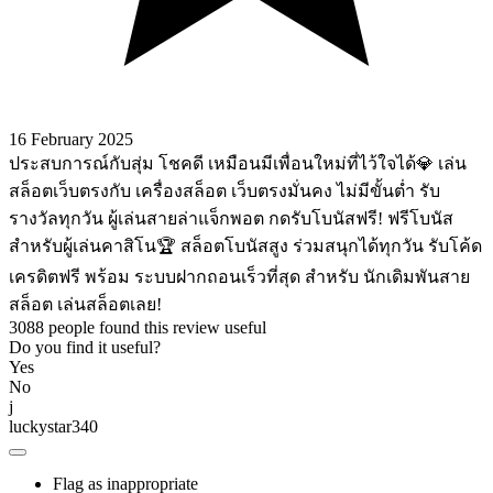
16 February 2025
ประสบการณ์กับสุ่ม โชคดี เหมือนมีเพื่อนใหม่ที่ไว้ใจได้💎 เล่น
สล็อตเว็บตรงกับ เครื่องสล็อต เว็บตรงมั่นคง ไม่มีขั้นต่ำ รับ
รางวัลทุกวัน ผู้เล่นสายล่าแจ็กพอต กดรับโบนัสฟรี! ฟรีโบนัส
สำหรับผู้เล่นคาสิโน🏆 สล็อตโบนัสสูง ร่วมสนุกได้ทุกวัน รับโค้ด
เครดิตฟรี พร้อม ระบบฝากถอนเร็วที่สุด สำหรับ นักเดิมพันสาย
สล็อต เล่นสล็อตเลย!
3088 people found this review useful
Do you find it useful?
Yes
No
j
luckystar340
Flag as inappropriate