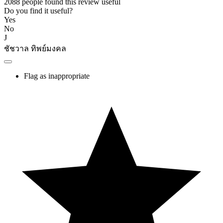
2088 people found this review useful
Do you find it useful?
Yes
No
J
ชัชวาล ทิพย์มงคล
Flag as inappropriate