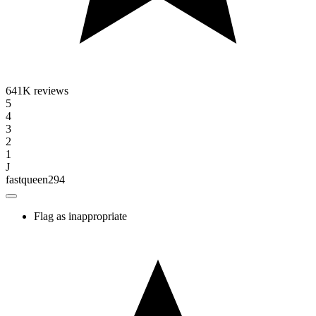
641K reviews
5
4
3
2
1
J
fastqueen294
Flag as inappropriate