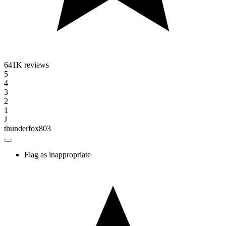
641K reviews
5
4
3
2
1
J
thunderfox803
Flag as inappropriate