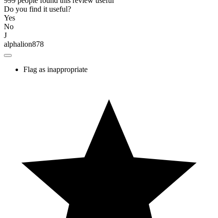
999 people found this review useful
Do you find it useful?
Yes
No
J
alphalion878
Flag as inappropriate