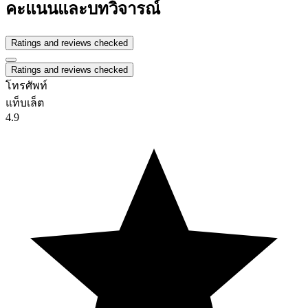
คะแนนและบทวิจารณ์
Ratings and reviews checked
Ratings and reviews checked
โทรศัพท์
แท็บเล็ต
4.9