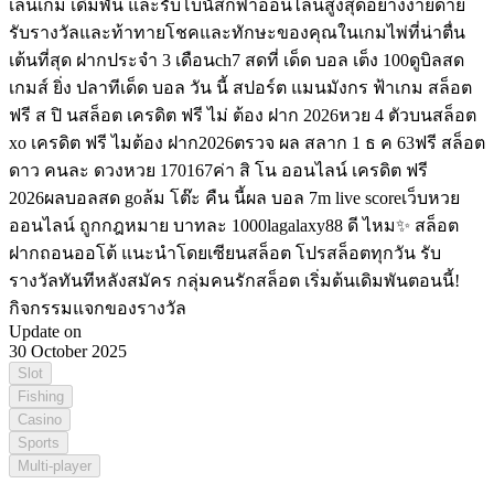
เล่นเกม เดิมพัน และรับโบนัสกีฬาออนไลน์สูงสุดอย่างง่ายดาย
รับรางวัลและท้าทายโชคและทักษะของคุณในเกมไพ่ที่น่าตื่น
เต้นที่สุด ฝากประจำ 3 เดือนch7 สดที่ เด็ด บอล เต็ง 100ดูบิลสด
เกมส์ ยิ่ง ปลาทีเด็ด บอล วัน นี้ สปอร์ต แมนมังกร ฟ้าเกม สล็อต
ฟรี ส ปิ นสล็อต เครดิต ฟรี ไม่ ต้อง ฝาก 2026หวย 4 ตัวบนสล็อต
xo เครดิต ฟรี ไมต้อง ฝาก2026ตรวจ ผล สลาก 1 ธ ค 63ฟรี สล็อต
ดาว คนละ ดวงหวย 170167ค่า สิ โน ออนไลน์ เครดิต ฟรี
2026ผลบอลสด goล้ม โต๊ะ คืน นี้ผล บอล 7m live scoreเว็บหวย
ออนไลน์ ถูกกฎหมาย บาทละ 1000lagalaxy88 ดี ไหม✨ สล็อต
ฝากถอนออโต้ แนะนำโดยเซียนสล็อต โปรสล็อตทุกวัน รับ
รางวัลทันทีหลังสมัคร กลุ่มคนรักสล็อต เริ่มต้นเดิมพันตอนนี้!
กิจกรรมแจกของรางวัล
Update on
30 October 2025
Slot
Fishing
Casino
Sports
Multi-player