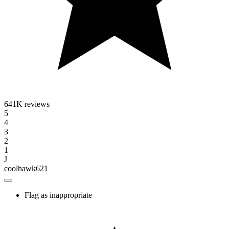
641K reviews
5
4
3
2
1
J
coolhawk621
Flag as inappropriate