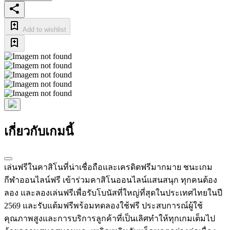
Add to wishlist
เกี่ยวกับเกมนี้
เล่นฟรีในคาสิโนที่น่าเชื่อถือและเครดิตฟรีมากมาย ชนะเกม
กีฬาออนไลน์ฟรี เข้าร่วมคาสิโนออนไลน์แสนสนุก ทุกคนต้อง
ลอง และลองเล่นฟรีเพื่อรับโบนัสที่ใหญ่ที่สุดในประเทศไทยในปี
2569 และรับแต้มฟรีพร้อมทดลองใช้ฟรี ประสบการณ์ผู้ใช้
คุณภาพสูงและการบริการลูกค้าที่เป็นเลิศทำให้ทุกเกมเต็มไป