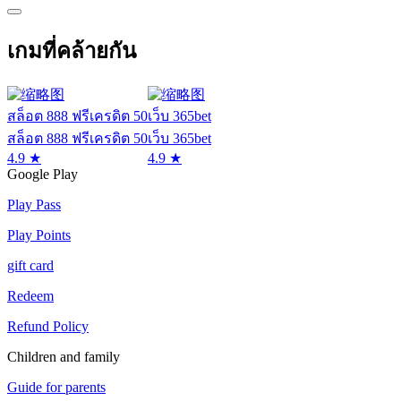
เกมที่คล้ายกัน
สล็อต 888 ฟรีเครดิต 50
เว็บ 365bet
สล็อต 888 ฟรีเครดิต 50
เว็บ 365bet
4.9 ★
4.9 ★
Google Play
Play Pass
Play Points
gift card
Redeem
Refund Policy
Children and family
Guide for parents