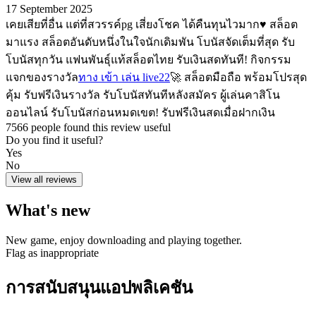
17 September 2025
เคยเสียที่อื่น แต่ที่สวรรค์pg เสี่ยงโชค ได้คืนทุนไวมาก♥️ สล็อต
มาแรง สล็อตอันดับหนึ่งในใจนักเดิมพัน โบนัสจัดเต็มที่สุด รับ
โบนัสทุกวัน แฟนพันธุ์แท้สล็อตไทย รับเงินสดทันที! กิจกรรม
แจกของรางวัล
ทาง เข้า เล่น live22
🚀 สล็อตมือถือ พร้อมโปรสุด
คุ้ม รับฟรีเงินรางวัล รับโบนัสทันทีหลังสมัคร ผู้เล่นคาสิโน
ออนไลน์ รับโบนัสก่อนหมดเขต! รับฟรีเงินสดเมื่อฝากเงิน
7566 people found this review useful
Do you find it useful?
Yes
No
View all reviews
What's new
New game, enjoy downloading and playing together.
Flag as inappropriate
การสนับสนุนแอปพลิเคชัน