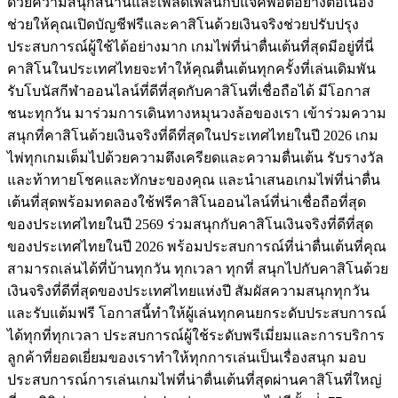
ด้วยความสนุกสนานและเพลิดเพลินกับแจ็คพอตอย่างต่อเนื่อง
ช่วยให้คุณเปิดบัญชีฟรีและคาสิโนด้วยเงินจริงช่วยปรับปรุง
ประสบการณ์ผู้ใช้ได้อย่างมาก เกมไพ่ที่น่าตื่นเต้นที่สุดมีอยู่ที่นี่
คาสิโนในประเทศไทยจะทำให้คุณตื่นเต้นทุกครั้งที่เล่นเดิมพัน
รับโบนัสกีฬาออนไลน์ที่ดีที่สุดกับคาสิโนที่เชื่อถือได้ มีโอกาส
ชนะทุกวัน มาร่วมการเดินทางหมุนวงล้อของเรา เข้าร่วมความ
สนุกที่คาสิโนด้วยเงินจริงที่ดีที่สุดในประเทศไทยในปี 2026 เกม
ไพ่ทุกเกมเต็มไปด้วยความตึงเครียดและความตื่นเต้น รับรางวัล
และท้าทายโชคและทักษะของคุณ และนำเสนอเกมไพ่ที่น่าตื่น
เต้นที่สุดพร้อมทดลองใช้ฟรีคาสิโนออนไลน์ที่น่าเชื่อถือที่สุด
ของประเทศไทยในปี 2569 ร่วมสนุกกับคาสิโนเงินจริงที่ดีที่สุด
ของประเทศไทยในปี 2026 พร้อมประสบการณ์ที่น่าตื่นเต้นที่คุณ
สามารถเล่นได้ที่บ้านทุกวัน ทุกเวลา ทุกที่ สนุกไปกับคาสิโนด้วย
เงินจริงที่ดีที่สุดของประเทศไทยแห่งปี สัมผัสความสนุกทุกวัน
และรับแต้มฟรี โอกาสนี้ทำให้ผู้เล่นทุกคนยกระดับประสบการณ์
ได้ทุกที่ทุกเวลา ประสบการณ์ผู้ใช้ระดับพรีเมี่ยมและการบริการ
ลูกค้าที่ยอดเยี่ยมของเราทำให้ทุกการเล่นเป็นเรื่องสนุก มอบ
ประสบการณ์การเล่นเกมไพ่ที่น่าตื่นเต้นที่สุดผ่านคาสิโนที่ใหญ่