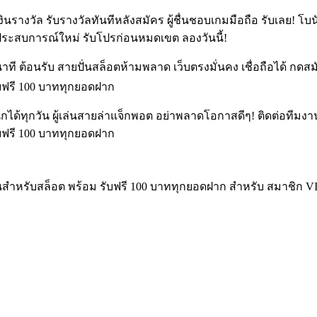
ินรางวัล รับรางวัลทันทีหลังสมัคร ผู้ชื่นชอบเกมมือถือ รับเลย! โ
ดประสบการณ์ใหม่ รับโปรก่อนหมดเขต ลองวันนี้!
ที ต้อนรับ สายปั่นสล็อตห้ามพลาด เว็บตรงมั่นคง เชื่อถือได้ กดสมั
รับฟรี 100 บาททุกยอดฝาก
้ทุกวัน ผู้เล่นสายล่าแจ็กพอต อย่าพลาดโอกาสดีๆ! ติดต่อทีมงานง่
รับฟรี 100 บาททุกยอดฝาก
ินสำหรับสล็อต พร้อม รับฟรี 100 บาททุกยอดฝาก สำหรับ สมาชิก VIP 