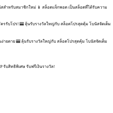
บนัสสำหรับสมาชิกใหม่ 📱 สล็อตแจ็กพอต เป็นสล็อตที่ได้รับความ
ครรับโปร! 🎰 ลุ้นรับรางวัลใหญ่กับ สล็อตโปรสุดคุ้ม โบนัสจัดเต็ม
ายดาย 🎰 ลุ้นรับรางวัลใหญ่กับ สล็อตโปรสุดคุ้ม โบนัสจัดเต็ม
รับสิทธิพิเศษ รับฟรีเงินรางวัล!