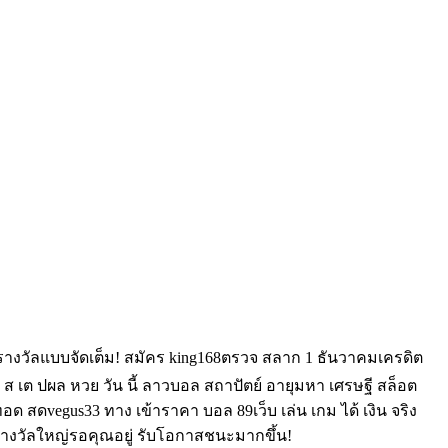
ับรางวัลแบบจัดเต็ม! สมัคร king168ตรวจ สลาก 1 ธันวาคมเครดิต
บอล ส เต ปผล หวย วัน นี้ ลาวบอล สถาปัตย์ อายุมหา เศรษฐี สล็อต
ด สดvegus33 ทาง เข้าราคา บอล 89เว็บ เล่น เกม ได้ เงิน จริง
รางวัลใหญ่รอคุณอยู่ รับโอกาสชนะมากขึ้น!