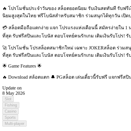
🔥 โปรโมชั่นประจำวันของ สล็อตยอดนิยม รับเงินสดทันที รับฟรีเง
นิยมสูงสุดในไทย ฟรีโบนัสสำหรับสมาชิก ร่วมสนุกได้ทุกวัน เปิ
💳 สล็อตมือถือแตกง่าย แจก โปรแรงแห่งเดือนนี้ สมัครง่ายใน 1 นา
ที่สุด รับฟรีสปินและโบนัส ตอบโจทย์คนรักเกม เติมเงินรับโปร! 
🚀 โปรโมชั่น โปรสล็อตสมาชิกใหม่ เฉพาะ JOKERสล็อต ร่วมสนุกได
ที่สุด รับฟรีสปินและโบนัส ตอบโจทย์คนรักเกม เติมเงินรับโปร! 
🌟 Game Features 🌟
🔥 Download สล้อตแตก 🔔 PGสล็อต เล่นเดี๋ยวนี้รับฟรี แจกฟรีสป
Update on
8 May 2026
Slot
Fishing
Casino
Sports
Multi-player