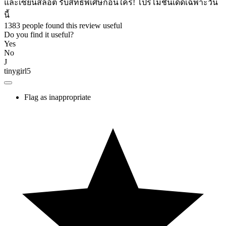
และเซียนสล็อต รับสิทธิพิเศษก่อนใคร! โปรโมชั่นเด็ดเฉพาะวัน
นี้
1383 people found this review useful
Do you find it useful?
Yes
No
J
tinygirl5
Flag as inappropriate