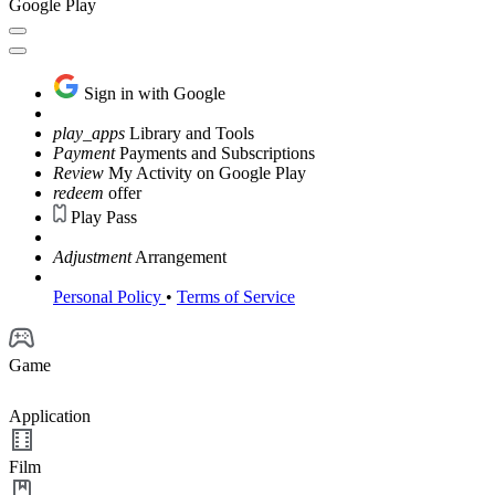
Google Play
Sign in with Google
play_apps
Library and Tools
Payment
Payments and Subscriptions
Review
My Activity on Google Play
redeem
offer
Play Pass
Adjustment
Arrangement
Personal Policy
•
Terms of Service
Game
Application
Film