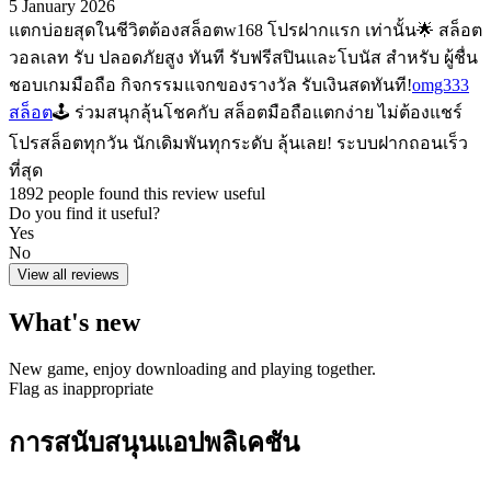
5 January 2026
แตกบ่อยสุดในชีวิตต้องสล็อตw168 โปรฝากแรก เท่านั้น🌟 สล็อต
วอลเลท รับ ปลอดภัยสูง ทันที รับฟรีสปินและโบนัส สำหรับ ผู้ชื่น
ชอบเกมมือถือ กิจกรรมแจกของรางวัล รับเงินสดทันที!
omg333
สล็อต
🕹️ ร่วมสนุกลุ้นโชคกับ สล็อตมือถือแตกง่าย ไม่ต้องแชร์
โปรสล็อตทุกวัน นักเดิมพันทุกระดับ ลุ้นเลย! ระบบฝากถอนเร็ว
ที่สุด
1892 people found this review useful
Do you find it useful?
Yes
No
View all reviews
What's new
New game, enjoy downloading and playing together.
Flag as inappropriate
การสนับสนุนแอปพลิเคชัน