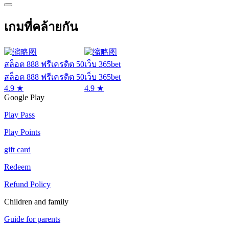
เกมที่คล้ายกัน
สล็อต 888 ฟรีเครดิต 50
เว็บ 365bet
สล็อต 888 ฟรีเครดิต 50
เว็บ 365bet
4.9 ★
4.9 ★
Google Play
Play Pass
Play Points
gift card
Redeem
Refund Policy
Children and family
Guide for parents