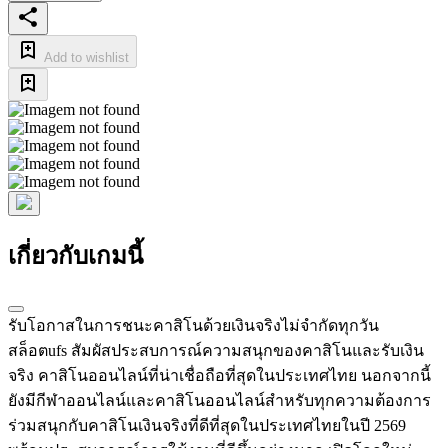
Add to wishlist
เกี่ยวกับเกมนี้
รับโอกาสในการชนะคาสิโนด้วยเงินจริงไม่จำกัดทุกวัน
สล็อตufs สัมผัสประสบการณ์ความสนุกของคาสิโนและรับเงิน
จริง คาสิโนออนไลน์ที่น่าเชื่อถือที่สุดในประเทศไทย นอกจากนี้
ยังมีกีฬาออนไลน์และคาสิโนออนไลน์สำหรับทุกความต้องการ
ร่วมสนุกกับคาสิโนเงินจริงที่ดีที่สุดในประเทศไทยในปี 2569