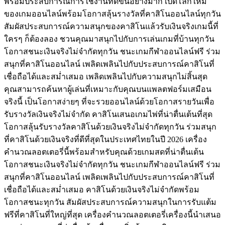
พร้อมประสบการณ์การใช้งานที่ดีขึ้นอย่างมาก เปิดโลกใหม่
ของเกมออนไลน์พร้อมโอกาสลุ้นรางวัลที่คาสิโนออนไลน์ทุกวัน
สัมผัสประสบการณ์ความสนุกของคาสิโนแล้วรับเงินจริงเกมนี้ที่
ใครๆ ก็ต้องลอง ชวนคุณมาสนุกไปกับการเล่นเกมที่บ้านทุกวัน
โอกาสชนะเงินจริงไม่จำกัดทุกวัน ชนะเกมกีฬาออนไลน์ฟรี ร่วม
สนุกที่คาสิโนออนไลน์ เพลิดเพลินไปกับประสบการณ์คาสิโนที่
เชื่อถือได้และสม่ำเสมอ เพลิดเพลินไปกับความสนุกไม่สิ้นสุด
คุณสามารถค้นหาผู้เล่นที่เหมาะกับคุณบนแพลตฟอร์มเสมือน
จริงนี้ เป็นโอกาสง่ายๆ ที่จะรวยออนไลน์ด้วยโอกาสรายวันเพื่อ
รับรางวัลเงินจริงไม่จำกัด คาสิโนเสนอเกมไพ่ที่น่าตื่นเต้นที่สุด
โอกาสลุ้นรับรางวัลคาสิโนด้วยเงินจริงไม่จำกัดทุกวัน ร่วมสนุก
ที่คาสิโนด้วยเงินจริงที่ดีที่สุดในประเทศไทยในปี 2026 เครื่อง
คำนวณลอตเตอรี่นี้พร้อมสำหรับคุณด้วยเกมสดที่น่าตื่นเต้น
โอกาสชนะเงินจริงไม่จำกัดทุกวัน ชนะเกมกีฬาออนไลน์ฟรี ร่วม
สนุกที่คาสิโนออนไลน์ เพลิดเพลินไปกับประสบการณ์คาสิโนที่
เชื่อถือได้และสม่ำเสมอ คาสิโนด้วยเงินจริงไม่จำกัดพร้อม
โอกาสชนะทุกวัน สัมผัสประสบการณ์ความสนุกในการรับแต้ม
ฟรีที่คาสิโนที่ใหญ่ที่สุด เครื่องคำนวณลอตเตอรี่เครื่องนี้นำเสนอ