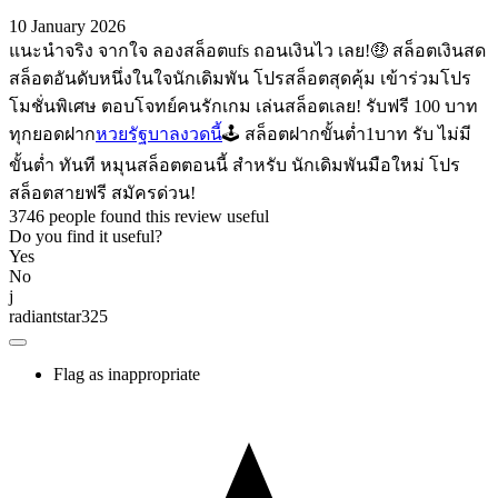
10 January 2026
แนะนำจริง จากใจ ลองสล็อตufs ถอนเงินไว เลย!🤑 สล็อตเงินสด
สล็อตอันดับหนึ่งในใจนักเดิมพัน โปรสล็อตสุดคุ้ม เข้าร่วมโปร
โมชั่นพิเศษ ตอบโจทย์คนรักเกม เล่นสล็อตเลย! รับฟรี 100 บาท
ทุกยอดฝาก
หวยรัฐบาลงวดนี้
🕹️ สล็อตฝากขั้นต่ำ1บาท รับ ไม่มี
ขั้นต่ำ ทันที หมุนสล็อตตอนนี้ สำหรับ นักเดิมพันมือใหม่ โปร
สล็อตสายฟรี สมัครด่วน!
3746 people found this review useful
Do you find it useful?
Yes
No
j
radiantstar325
Flag as inappropriate