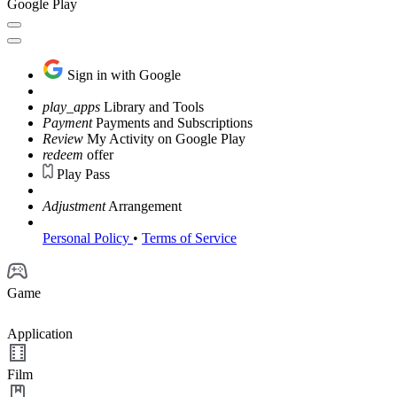
Google Play
Sign in with Google
play_apps
Library and Tools
Payment
Payments and Subscriptions
Review
My Activity on Google Play
redeem
offer
Play Pass
Adjustment
Arrangement
Personal Policy
•
Terms of Service
Game
Application
Film