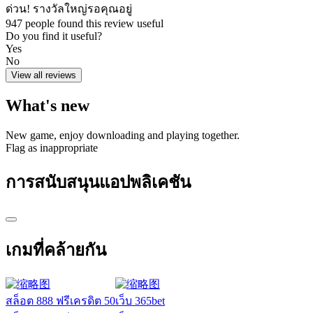
ด่วน! รางวัลใหญ่รอคุณอยู่
947 people found this review useful
Do you find it useful?
Yes
No
View all reviews
What's new
New game, enjoy downloading and playing together.
Flag as inappropriate
การสนับสนุนแอปพลิเคชัน
เกมที่คล้ายกัน
สล็อต 888 ฟรีเครดิต 50
เว็บ 365bet