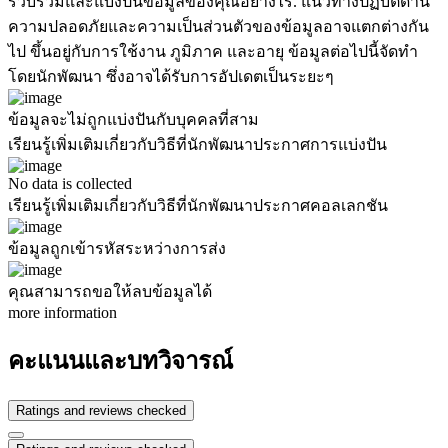
รวบรวมและแบ่งปันข้อมูลของคุณอย่างไร.
แนวทางปฏิบัติด้าน
ความปลอดภัยและความเป็นส่วนตัวของข้อมูลอาจแตกต่างกัน
ไป ขึ้นอยู่กับการใช้งาน ภูมิภาค และอายุ
ข้อมูลต่อไปนี้จัดทำ
โดยนักพัฒนา ซึ่งอาจได้รับการอัปเดตเป็นระยะๆ
ข้อมูลจะไม่ถูกแบ่งปันกับบุคคลที่สาม
เรียนรู้เพิ่มเติมเกี่ยวกับวิธีที่นักพัฒนาประกาศการแบ่งปัน
No data is collected
เรียนรู้เพิ่มเติมเกี่ยวกับวิธีที่นักพัฒนาประกาศคอลเลกชัน
ข้อมูลถูกเข้ารหัสระหว่างการส่ง
คุณสามารถขอให้ลบข้อมูลได้
more information
คะแนนและบทวิจารณ์
Ratings and reviews checked