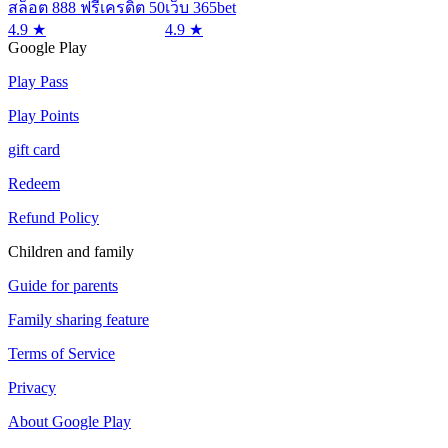
สล็อต 888 ฟรีเครดิต 50
เว็บ 365bet
4.9 ★
4.9 ★
Google Play
Play Pass
Play Points
gift card
Redeem
Refund Policy
Children and family
Guide for parents
Family sharing feature
Terms of Service
Privacy
About Google Play