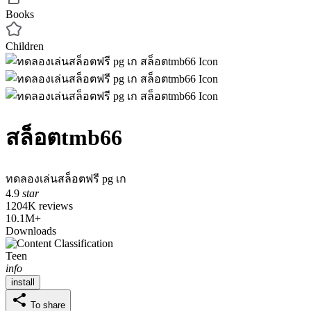
Books
Children
สล็อตtmb66
ทดลองเล่นสล็อตฟรี pg เก
4.9
star
1204K reviews
10.1M+
Downloads
Teen
info
install
To share