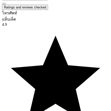
Ratings and reviews checked
โทรศัพท์
แท็บเล็ต
4.9