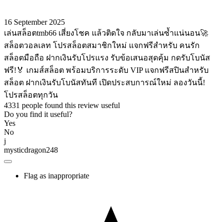
16 September 2025
เล่นสล็อตtmb66 เสี่ยงโชค แล้วติดใจ กลับมาเล่นซ้ำแน่นอน🚀
สล็อตวอลเลท โปรสล็อตสมาชิกใหม่ แจกฟรีสำหรับ คนรัก
สล็อตมือถือ ฝากเงินรับโปรแรง รับข้อเสนอสุดคุ้ม กดรับโบนัส
ฟรี!🏅 เกมส์สล็อต พร้อมบริการระดับ VIP แจกฟรีสปินสำหรับ
สล็อต ฝากเงินรับโบนัสทันที เปิดประสบการณ์ใหม่ ลองวันนี้!
โปรสล็อตทุกวัน
4331 people found this review useful
Do you find it useful?
Yes
No
j
mysticdragon248
Flag as inappropriate