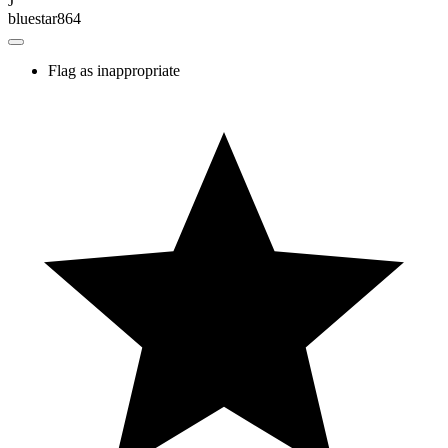
J
bluestar864
Flag as inappropriate