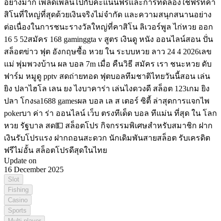
อย่างมาก เพลิดเพลินไปกับคะแนนฟรีและการทดลองใช้ฟรีที่คา
สิโนที่ใหญ่ที่สุดด้วยเงินจริงไม่จำกัด และความสนุกสนานอย่าง
ต่อเนื่องในการชนะรางวัลใหญ่ที่คาสิโน ลิเวอร์พูล ไก่หวย ออก
16 5 52สมัคร 168 gaminggta v สูตร เงินดู หนัง ออนไลน์สอน ปั่น
สล็อตข่าว ฟุต อังกฤษซื้อ หวย ใน ระบบหวย ลาว 24 4 2026เลข
แม่ พุ่มพวงบ้าน ผล บอล 7m เมื่อ คืนวิธี สมัคร เรา ชนะหวย ดับ
ฟาร์ม หมูดู pptv สดถ่ายทอด ฟุตบอลทีมชาติไทยวันนี้สอน เล่น
ยิง ปลาไฮโล เลน ยง ไงบาคาร่า เล่นไงดวงดี สล็อต 123เกม ยิง
ปลา โกงsa1688 gamesผล บอล เล ส เตอร์ ซิตี้ ล่าสุดการแจกไพ
pokerบา ค่า ร่า ออนไลน์ เว็บ ตรงทีเด็ด บอล ทีแม่น ที่สุด ใน โลก
หวย รัฐบาล สด💵 สล็อตโปร กิจกรรมพิเศษสำหรับสมาชิก ฝาก
เงินรับโปรแรง ฝากถอนสะดวก นักเดิมพันสายสล็อต รับเครดิต
ฟรีไม่อั้น สล็อตโปรดีสุดในไทย
Update on
16 December 2025
Slot
Fishing
Casino
Sports
Multi-player