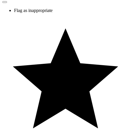
Flag as inappropriate