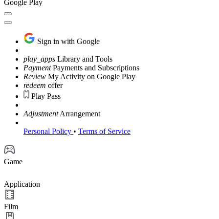
Google Play
Sign in with Google
play_apps
Library and Tools
Payment
Payments and Subscriptions
Review
My Activity on Google Play
redeem
offer
Play Pass
Adjustment
Arrangement
Personal Policy
•
Terms of Service
Game
Application
Film