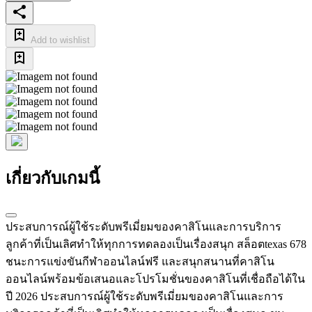
Add to wishlist
เกี่ยวกับเกมนี้
ประสบการณ์ผู้ใช้ระดับพรีเมี่ยมของคาสิโนและการบริการ
ลูกค้าที่เป็นเลิศทำให้ทุกการทดลองเป็นเรื่องสนุก สล็อตtexas 678
ชนะการแข่งขันกีฬาออนไลน์ฟรี และสนุกสนานที่คาสิโน
ออนไลน์พร้อมข้อเสนอและโปรโมชั่นของคาสิโนที่เชื่อถือได้ใน
ปี 2026 ประสบการณ์ผู้ใช้ระดับพรีเมี่ยมของคาสิโนและการ