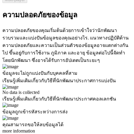
ความปลอดภัยของข้อมูล
ความปลอดภัยของคุณเริ่มต้นด้วยการเข้าใจว่านักพัฒนา
รวบรวมและแบ่งปันข้อมูลของคุณอย่างไร.
แนวทางปฏิบัติด้าน
ความปลอดภัยและความเป็นส่วนตัวของข้อมูลอาจแตกต่างกัน
ไป ขึ้นอยู่กับการใช้งาน ภูมิภาค และอายุ
ข้อมูลต่อไปนี้จัดทำ
โดยนักพัฒนา ซึ่งอาจได้รับการอัปเดตเป็นระยะๆ
ข้อมูลจะไม่ถูกแบ่งปันกับบุคคลที่สาม
เรียนรู้เพิ่มเติมเกี่ยวกับวิธีที่นักพัฒนาประกาศการแบ่งปัน
No data is collected
เรียนรู้เพิ่มเติมเกี่ยวกับวิธีที่นักพัฒนาประกาศคอลเลกชัน
ข้อมูลถูกเข้ารหัสระหว่างการส่ง
คุณสามารถขอให้ลบข้อมูลได้
more information