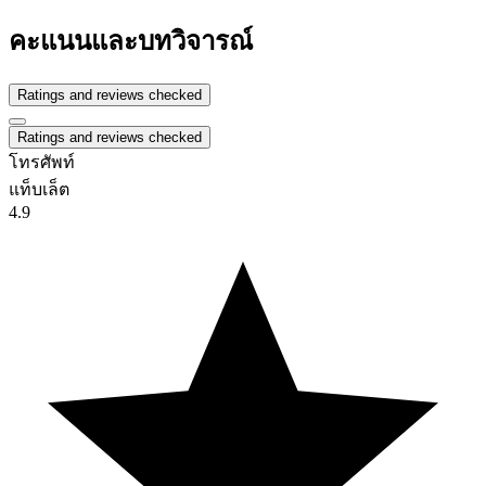
คะแนนและบทวิจารณ์
Ratings and reviews checked
Ratings and reviews checked
โทรศัพท์
แท็บเล็ต
4.9