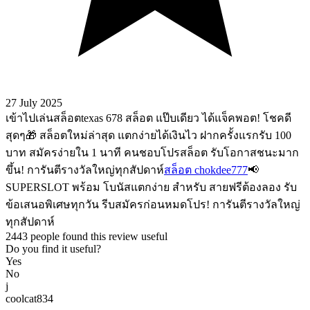
27 July 2025
เข้าไปเล่นสล็อตtexas 678 สล็อต แป๊บเดียว ได้แจ็คพอต! โชคดี
สุดๆ🎁 สล็อตใหม่ล่าสุด แตกง่ายได้เงินไว ฝากครั้งแรกรับ 100
บาท สมัครง่ายใน 1 นาที คนชอบโปรสล็อต รับโอกาสชนะมาก
ขึ้น! การันตีรางวัลใหญ่ทุกสัปดาห์
สล็อต chokdee777
📢
SUPERSLOT พร้อม โบนัสแตกง่าย สำหรับ สายฟรีต้องลอง รับ
ข้อเสนอพิเศษทุกวัน รีบสมัครก่อนหมดโปร! การันตีรางวัลใหญ่
ทุกสัปดาห์
2443 people found this review useful
Do you find it useful?
Yes
No
j
coolcat834