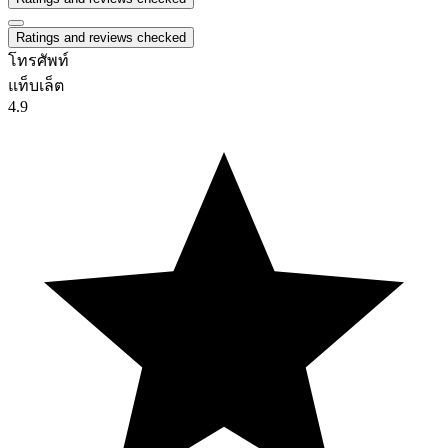
Ratings and reviews checked
โทรศัพท์
แท็บเล็ต
4.9