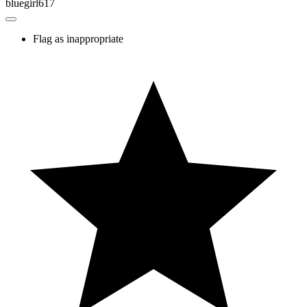
bluegirl617
Flag as inappropriate