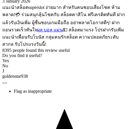
3 January 2026
แนะนำสล็อตsuperslot ง่ายมาก สำหรับคนชอบเสี่ยงโชค ห้าม
พลาด!💳 ร่วมสนุกลุ้นโชคกับ สล็อตคาสิโน ฟรีเครดิตทันที ฝาก
แล้วรับเงินเพิ่ม ผู้ชื่นชอบเกมมือถือ อย่าพลาดโอกาสดีๆ! ฝาก
ถอนรวดเร็วทันใจ
ผล บอล แม่น
💵 สล็อตมาแรง โปรฝากรับเพิ่ม
แนะนำเพื่อนรับโบนัส กลุ่มคนรักสล็อต ความปลอดภัยระดับ
สากล รับโปรแรงวันนี้!
8395 people found this review useful
Do you find it useful?
Yes
No
J
goldenstar938
Flag as inappropriate