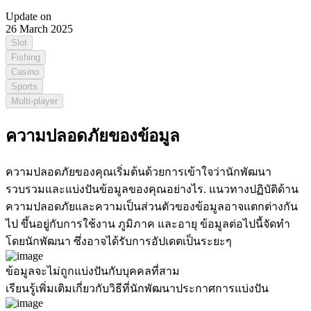
Update on
26 March 2025
Slot
Fishing
Casino
Sports
Multi-player
ความปลอดภัยของข้อมูล
ความปลอดภัยของคุณเริ่มต้นด้วยการเข้าใจว่านักพัฒนา
รวบรวมและแบ่งปันข้อมูลของคุณอย่างไร.
แนวทางปฏิบัติด้าน
ความปลอดภัยและความเป็นส่วนตัวของข้อมูลอาจแตกต่างกัน
ไป ขึ้นอยู่กับการใช้งาน ภูมิภาค และอายุ
ข้อมูลต่อไปนี้จัดทำ
โดยนักพัฒนา ซึ่งอาจได้รับการอัปเดตเป็นระยะๆ
ข้อมูลจะไม่ถูกแบ่งปันกับบุคคลที่สาม
เรียนรู้เพิ่มเติมเกี่ยวกับวิธีที่นักพัฒนาประกาศการแบ่งปัน