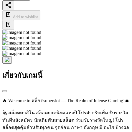
Add to wishlist
เกี่ยวกับเกมนี้
🔥 Welcome to สล็อตsuperslot — The Realm of Intense Gaming!🔥
🚀 สล็อตคาสิโน สล็อตยอดนิยมแห่งปี โปรฝากรับเพิ่ม รับรางวัล
ทันทีหลังสมัคร นักเดิมพันสายสล็อต ร่วมรับรางวัลใหญ่! โปร
สล็อตสุดคุ้มสำหรับทุกคน จุดอ่อน ภาษา อังกฤษ มี อะไร บ้างผล