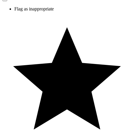
Flag as inappropriate