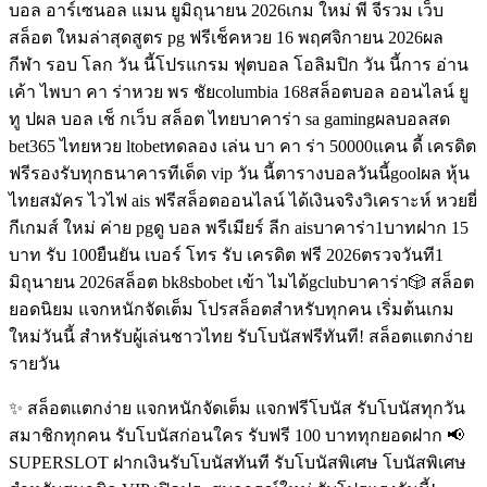
บอล อาร์เซนอล แมน ยูมิถุนายน 2026เกม ใหม่ พี จีรวม เว็บ
สล็อต ใหมล่าสุดสูตร pg ฟรีเช็คหวย 16 พฤศจิกายน 2026ผล
กีฬา รอบ โลก วัน นี้โปรแกรม ฟุตบอล โอลิมปิก วัน นี้การ อ่าน
เค้า ไพบา คา ร่าหวย พร ชัยcolumbia 168สล็อตบอล ออนไลน์ ยู
ทู ปผล บอล เช็ กเว็บ สล็อต ไทยบาคาร่า sa gamingผลบอลสด
bet365 ไทยหวย ltobetทดลอง เล่น บา คา ร่า 50000แคน ดี้ เครดิต
ฟรีรองรับทุกธนาคารทีเด็ด vip วัน นี้ตารางบอลวันนี้goolผล หุ้น
ไทยสมัคร ไวไฟ ais ฟรีสล็อตออนไลน์ ได้เงินจริงวิเคราะห์ หวยยี่
กีเกมส์ ใหม่ ค่าย pgดู บอล พรีเมียร์ ลีก aisบาคาร่า1บาทฝาก 15
บาท รับ 100ยืนยัน เบอร์ โทร รับ เครดิต ฟรี 2026ตรวจวันที1
มิถุนายน 2026สล็อต bk8sbobet เข้า ไมได้gclubบาคาร่า🎲 สล็อต
ยอดนิยม แจกหนักจัดเต็ม โปรสล็อตสำหรับทุกคน เริ่มต้นเกม
ใหม่วันนี้ สำหรับผู้เล่นชาวไทย รับโบนัสฟรีทันที! สล็อตแตกง่าย
รายวัน
✨ สล็อตแตกง่าย แจกหนักจัดเต็ม แจกฟรีโบนัส รับโบนัสทุกวัน
สมาชิกทุกคน รับโบนัสก่อนใคร รับฟรี 100 บาททุกยอดฝาก 📢
SUPERSLOT ฝากเงินรับโบนัสทันที รับโบนัสพิเศษ โบนัสพิเศษ