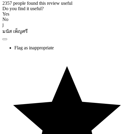
2357 people found this review useful
Do you find it useful?
Yes
No
j
มนัส เพ็ญศรี
Flag as inappropriate