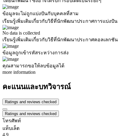
โดยนักพัฒนา ซึ่งอาจได้รับการอัปเดตเป็นระยะๆ
ข้อมูลจะไม่ถูกแบ่งปันกับบุคคลที่สาม
เรียนรู้เพิ่มเติมเกี่ยวกับวิธีที่นักพัฒนาประกาศการแบ่งปัน
No data is collected
เรียนรู้เพิ่มเติมเกี่ยวกับวิธีที่นักพัฒนาประกาศคอลเลกชัน
ข้อมูลถูกเข้ารหัสระหว่างการส่ง
คุณสามารถขอให้ลบข้อมูลได้
more information
คะแนนและบทวิจารณ์
Ratings and reviews checked
Ratings and reviews checked
โทรศัพท์
แท็บเล็ต
4.9