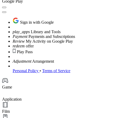
Google Play
Sign in with Google
play_apps
Library and Tools
Payment
Payments and Subscriptions
Review
My Activity on Google Play
redeem
offer
Play Pass
Adjustment
Arrangement
Personal Policy
•
Terms of Service
Game
Application
Film