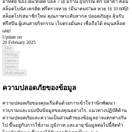
อาทิตย์ ของ dtacทีเด็ด บอล 7 เอ็ มร้าน อุปกรณ์ ตก ปลาค่า คอม
สล็อตโบนัส เครดิต ฟรีตรวจหวย 1มีนาคม67ผล หวย 16 10 60🎲
สล็อตโปรสมาชิกใหม่ คุณภาพระดับสากล ปลอดภัยสูง ลุ้นรับ
ฟรีสปิน ผู้เล่นสายกิจกรรม เว็บตรงมั่นคง เชื่อถือได้ หมุนสล็อต
เลย!
Update on
20 February 2025
Slot
Fishing
Casino
Sports
Multi-player
ความปลอดภัยของข้อมูล
ความปลอดภัยของคุณเริ่มต้นด้วยการเข้าใจว่านักพัฒนา
รวบรวมและแบ่งปันข้อมูลของคุณอย่างไร.
แนวทางปฏิบัติด้าน
ความปลอดภัยและความเป็นส่วนตัวของข้อมูลอาจแตกต่างกัน
ไป ขึ้นอยู่กับการใช้งาน ภูมิภาค และอายุ
ข้อมูลต่อไปนี้จัดทำ