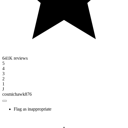
641K reviews
5
4
3
2
1
J
cosmichawk876
Flag as inappropriate