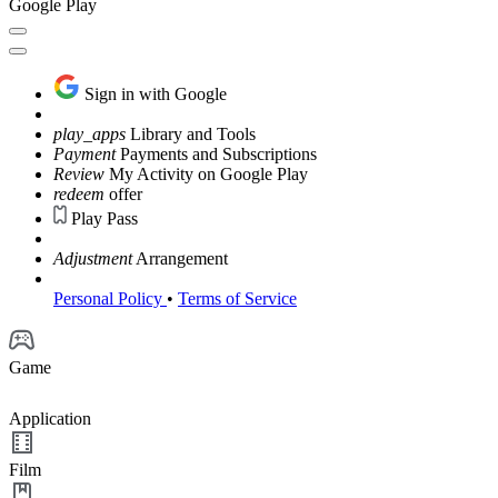
Google Play
Sign in with Google
play_apps
Library and Tools
Payment
Payments and Subscriptions
Review
My Activity on Google Play
redeem
offer
Play Pass
Adjustment
Arrangement
Personal Policy
•
Terms of Service
Game
Application
Film