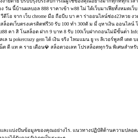
งง่ายดาย ปรับปรุงประสบการณ์ผู้ใช้ของคุณอย่างมากทุกที่ทุกเวลาด
ทอง วัน นี้บ้านผลบอล 888 ราคาเข้า w88 ไม่ ได้เว็บมาเฟียทั้งหมดเว
 วีดีโอ จาก เว็บ chrome มือ ถือบีบ บา คา ร่าออนไลน์ช่อง23หวย ง
fabetสล็อตเว็บตรงเครดิตฟรี50 รับ 100 ทํา 300ดั ม มี่ qหาเงิน ออนไล
88 คา สิ โนสล็อต ฝาก 9 บาท 8 รับ 100เว็บฝากถอนไม่มีขั้นต่ํา In
ลเล น pokercrazy gem ได้ เงิน จริง ไหมแมน ยู vs ลิเวอร์พูลที เดด 
์เน็ต ดี แท ค ราย เดือน💎 สล็อตวอเลท โปรสล็อตทุกวัน พิเศษสำหรับ
และแบ่งปันข้อมูลของคุณอย่างไร.
แนวทางปฏิบัติด้านความปลอดภั
่งอาจได้รับการอัปเดตเป็นระยะๆ