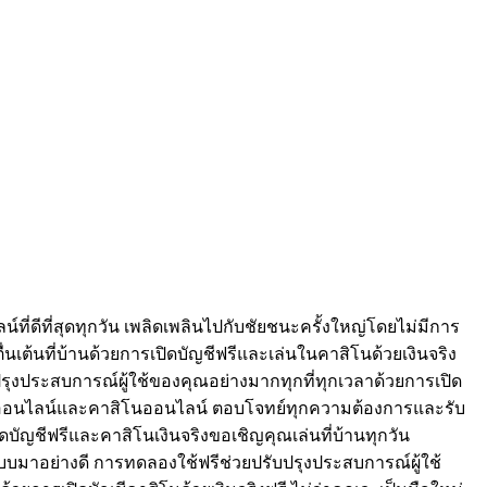
ี่ดีที่สุดทุกวัน เพลิดเพลินไปกับชัยชนะครั้งใหญ่โดยไม่มีการ
นเต้นที่บ้านด้วยการเปิดบัญชีฟรีและเล่นในคาสิโนด้วยเงินจริง
รุงประสบการณ์ผู้ใช้ของคุณอย่างมากทุกที่ทุกเวลาด้วยการเปิด
ย กีฬาออนไลน์และคาสิโนออนไลน์ ตอบโจทย์ทุกความต้องการและรับ
ิดบัญชีฟรีและคาสิโนเงินจริงขอเชิญคุณเล่นที่บ้านทุกวัน
แบบมาอย่างดี การทดลองใช้ฟรีช่วยปรับปรุงประสบการณ์ผู้ใช้