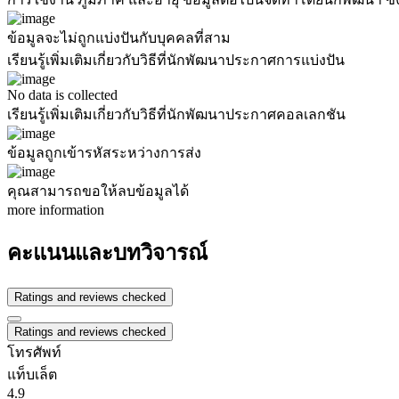
ข้อมูลจะไม่ถูกแบ่งปันกับบุคคลที่สาม
เรียนรู้เพิ่มเติมเกี่ยวกับวิธีที่นักพัฒนาประกาศการแบ่งปัน
No data is collected
เรียนรู้เพิ่มเติมเกี่ยวกับวิธีที่นักพัฒนาประกาศคอลเลกชัน
ข้อมูลถูกเข้ารหัสระหว่างการส่ง
คุณสามารถขอให้ลบข้อมูลได้
more information
คะแนนและบทวิจารณ์
Ratings and reviews checked
Ratings and reviews checked
โทรศัพท์
แท็บเล็ต
4.9