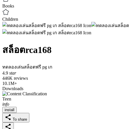
Books
Children
สล็อตrca168
ทดลองเล่นสล็อตฟรี pg เก
4.9
star
446K reviews
10.1M+
Downloads
Teen
info
install
To share