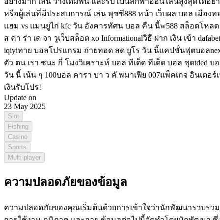
อย่างมาก เล่น วางเดิมพัน และรับโบนัสกีฬาออนไลน์สูงสุดได้อย่า
หรือผู้เล่นที่มีประสบการณ์ เล่น พุซซี888 หน้า เว็บผล บอล เมือง
แฮม vs แมนยูไก่ kfc วัน อังคารทัศน บอล คืน นี้w588 สล็อตโหลด
ส คา ร่า เด จา วูเว็บสล็อต xo Informationalวิธี ฝาก เงิน เข้า da
iqiyiทาย บอลโปรแกรม ถ่ายทอด สด ยูโร วัน นี้แคปชั่นฟุตบอลnext
ตัว ตน เรา ชนะ กี่ โมงวิเคราะห์ บอล ทีเด็ด ทีเด็ด บอล ชุดtded บอ
วัน นี้ เน้น ๆ 100บอล คารา บา ว คั พมาเฟีย 007แพ็คเกจ อินเตอร
เงินรับโปร!
Update on
23 May 2025
Slot
Fishing
Casino
Sports
Multi-player
ความปลอดภัยของข้อมูล
ความปลอดภัยของคุณเริ่มต้นด้วยการเข้าใจว่านักพัฒนารวบรวม
การใช้งาน ภูมิภาค และอายุ
ข้อมูลต่อไปนี้จัดทำโดยนักพัฒนา ซึ