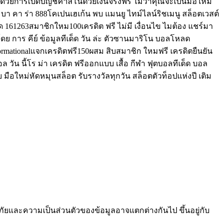
้วยการเปิดบัญชีคาสิโนด้วยเงินจริงฟรี ไม่ว่าคุณจะเป็นมือใหม่
็บ บา คา ร่า 888โคเปนเฮเก้น พบ แมนยู ไทม์ไลน์ริชเมนู สล็อตเวสต์
วด 161263สมาชิกใหม100เครดิต ฟรี ไม่มี เงื่อนไข ไมต้อง แชร์มา
น์ โดย การ คีย์ ข้อมูลทีเด็ด วัน ล่ะ ตัวซานมาริโน บอลโหลด
formationalแจกเครดิตฟรี150ผสม สิบสมาชิก ใหมฟรี เครดิตยืนยัน
บอล วัน นี้โร ม่า เครดิต ฟรีออกแบบ เสื้อ กีฬา ฟุตบอลทีเด็ด บอล
 มือใหม่หัดหมุนสล็อต รับรางวัลทุกวัน สล็อตตัวท็อปแห่งปี เติม
ยและความเป็นส่วนตัวของข้อมูลอาจแตกต่างกันไป ขึ้นอยู่กับ