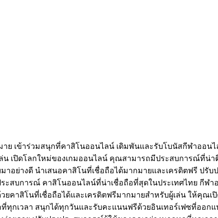
ย เข้าร่วมสนุกที่คาสิโนออนไลน์ เดิมพันและรับโบนัสกีฬาออนไลน์ท
้เล่น เปิดโลกใหม่ของเกมออนไลน์ คุณสามารถมีประสบการณ์ที่น่าตื่
าอย่างดี นำเสนอคาสิโนที่เชื่อถือได้มากมายและเครดิตฟรี ปรับป
นที่มีประสบการณ์ คาสิโนออนไลน์ที่น่าเชื่อถือที่สุดในประเทศไท
วยคาสิโนที่เชื่อถือได้และเครดิตฟรีมากมายสำหรับผู้เล่น ให้คุณเป
กที่ทุกเวลา สนุกได้ทุกวันและรับคะแนนฟรีด้วยอินเทอร์เฟซที่ออก