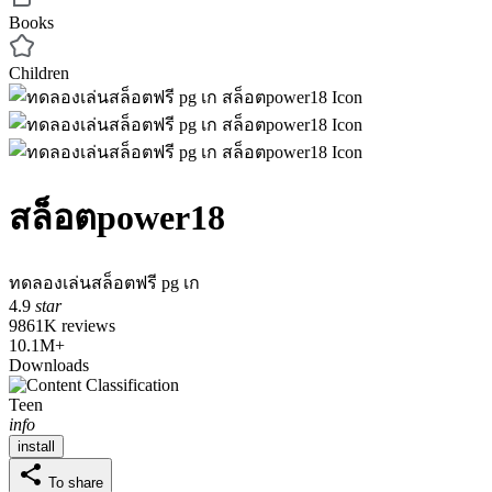
Books
Children
สล็อตpower18
ทดลองเล่นสล็อตฟรี pg เก
4.9
star
9861K reviews
10.1M+
Downloads
Teen
info
install
To share