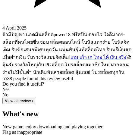
4 April 2025
ถ้ามีปัญหา แอดมินสล็อตpower18 ฟรีสปิน ตอบไว ใจดีมาก✨
สล็อตที่คนไทยชื่นชอบ สล็อตออนไลน์ โบนัสแตกง่าย โบนัสจัด
เต็ม รับข้อเสนอพิเศษทุกวัน แฟนพันธุ์แท้สล็อตไทย รับฟรีเงินสด
เมื่อฝากเงิน รับรางวัลแบบจัดเต็ม!
เกม เก้า เก ไทย ได้ เงิน จริง
🚀
ลุ้นรับรางวัลใหญ่กับ PGสล็อต โปรสล็อตสมาชิกใหม่ ฝากถอน
ง่ายไม่มีขั้นต่ำ นักเดิมพันสายสล็อต ลุ้นเลย! โปรสล็อตทุกวัน
5588 people found this review useful
Do you find it useful?
Yes
No
View all reviews
What's new
New game, enjoy downloading and playing together.
Flag as inappropriate