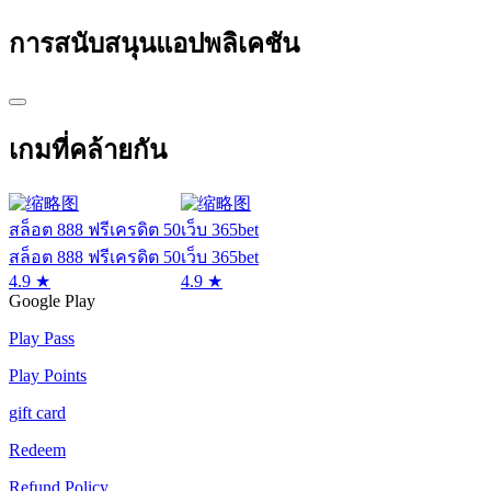
การสนับสนุนแอปพลิเคชัน
เกมที่คล้ายกัน
สล็อต 888 ฟรีเครดิต 50
เว็บ 365bet
สล็อต 888 ฟรีเครดิต 50
เว็บ 365bet
4.9 ★
4.9 ★
Google Play
Play Pass
Play Points
gift card
Redeem
Refund Policy