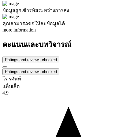
ข้อมูลถูกเข้ารหัสระหว่างการส่ง
คุณสามารถขอให้ลบข้อมูลได้
more information
คะแนนและบทวิจารณ์
Ratings and reviews checked
Ratings and reviews checked
โทรศัพท์
แท็บเล็ต
4.9