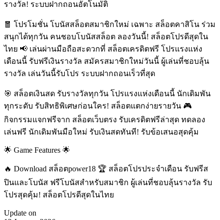
รางวัล! ระบบฝากถอนอัตโนมัติ
🧧 โปรโมชั่น โบนัสสล็อตสมาชิกใหม่ เฉพาะ สล็อตคาสิโน ร่วม
สนุกได้ทุกวัน คนชอบโบนัสสล็อต ลองวันนี้! สล็อตโปรดีสุดใน
ไทย 📢 เล่นผ่านมือถือสะดวกที่ สล็อตเครดิตฟรี โปรแรงแห่ง
เดือนนี้ รับฟรีเงินรางวัล สมัครสมาชิกใหม่วันนี้ ผู้เล่นที่ชอบลุ้น
รางวัล เล่นวันนี้รับโปร ระบบฝากถอนเร็วที่สุด
🎯 สล็อตเงินสด รับรางวัลทุกวัน โปรแรงแห่งเดือนนี้ นักเดิมพัน
ทุกระดับ รับสิทธิพิเศษก่อนใคร! สล็อตแตกง่ายรายวัน 🎮
กิจกรรมแจกฟรีจาก สล็อตเว็บตรง รับเครดิตฟรีล่าสุด ทดลอง
เล่นฟรี นักเดิมพันมือใหม่ รับเงินสดทันที! รับข้อเสนอสุดคุ้ม
🌟 Game Features 🌟
🔥 Download สล็อตpower18 🏆 สล็อตโปรประจำเดือน รับฟรีส
ปินและโบนัส ฟรีโบนัสสำหรับสมาชิก ผู้เล่นที่ชอบลุ้นรางวัล รับ
โปรสุดคุ้ม! สล็อตโปรดีสุดในไทย
Update on