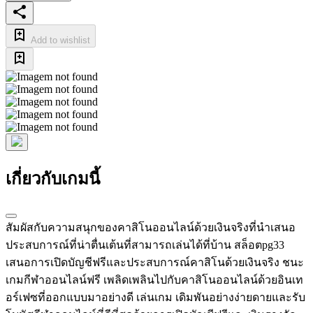
Add to wishlist
เกี่ยวกับเกมนี้
สัมผัสกับความสนุกของคาสิโนออนไลน์ด้วยเงินจริงที่นำเสนอ
ประสบการณ์ที่น่าตื่นเต้นที่สามารถเล่นได้ที่บ้าน สล็อตpg33
เสนอการเปิดบัญชีฟรีและประสบการณ์คาสิโนด้วยเงินจริง ชนะ
เกมกีฬาออนไลน์ฟรี เพลิดเพลินไปกับคาสิโนออนไลน์ด้วยอินเท
อร์เฟซที่ออกแบบมาอย่างดี เล่นเกม เดิมพันอย่างง่ายดายและรับ