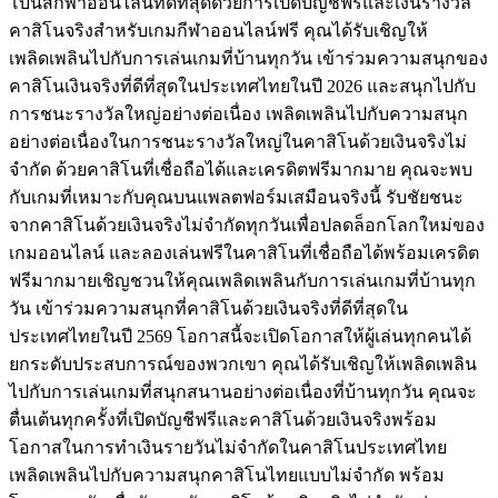
โบนัสกีฬาออนไลน์ที่ดีที่สุดด้วยการเปิดบัญชีฟรีและเงินรางวัล
คาสิโนจริงสำหรับเกมกีฬาออนไลน์ฟรี คุณได้รับเชิญให้
เพลิดเพลินไปกับการเล่นเกมที่บ้านทุกวัน เข้าร่วมความสนุกของ
คาสิโนเงินจริงที่ดีที่สุดในประเทศไทยในปี 2026 และสนุกไปกับ
การชนะรางวัลใหญ่อย่างต่อเนื่อง เพลิดเพลินไปกับความสนุก
อย่างต่อเนื่องในการชนะรางวัลใหญ่ในคาสิโนด้วยเงินจริงไม่
จำกัด ด้วยคาสิโนที่เชื่อถือได้และเครดิตฟรีมากมาย คุณจะพบ
กับเกมที่เหมาะกับคุณบนแพลตฟอร์มเสมือนจริงนี้ รับชัยชนะ
จากคาสิโนด้วยเงินจริงไม่จำกัดทุกวันเพื่อปลดล็อกโลกใหม่ของ
เกมออนไลน์ และลองเล่นฟรีในคาสิโนที่เชื่อถือได้พร้อมเครดิต
ฟรีมากมายเชิญชวนให้คุณเพลิดเพลินกับการเล่นเกมที่บ้านทุก
วัน เข้าร่วมความสนุกที่คาสิโนด้วยเงินจริงที่ดีที่สุดใน
ประเทศไทยในปี 2569 โอกาสนี้จะเปิดโอกาสให้ผู้เล่นทุกคนได้
ยกระดับประสบการณ์ของพวกเขา คุณได้รับเชิญให้เพลิดเพลิน
ไปกับการเล่นเกมที่สนุกสนานอย่างต่อเนื่องที่บ้านทุกวัน คุณจะ
ตื่นเต้นทุกครั้งที่เปิดบัญชีฟรีและคาสิโนด้วยเงินจริงพร้อม
โอกาสในการทำเงินรายวันไม่จำกัดในคาสิโนประเทศไทย
เพลิดเพลินไปกับความสนุกคาสิโนไทยแบบไม่จำกัด พร้อม