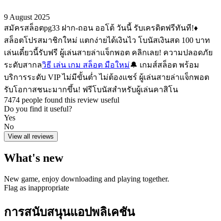
9 August 2025
สมัครสล็อตpg33 ฝาก-ถอน ออโต้ วันนี้ รับเครดิตฟรีทันที!♦️
สล็อตโปรสมาชิกใหม่ แตกง่ายได้เงินไว โบนัสเงินสด 100 บาท
เล่นเดี๋ยวนี้รับฟรี ผู้เล่นสายล่าแจ็กพอต คลิกเลย! ความปลอดภัย
ระดับสากล
วิธี เล่น เกม สล็อต มือใหม่
🔔 เกมส์สล็อต พร้อม
บริการระดับ VIP ไม่มีขั้นต่ำ ไม่ต้องแชร์ ผู้เล่นสายล่าแจ็กพอต
รับโอกาสชนะมากขึ้น! ฟรีโบนัสสำหรับผู้เล่นคาสิโน
7474 people found this review useful
Do you find it useful?
Yes
No
View all reviews
What's new
New game, enjoy downloading and playing together.
Flag as inappropriate
การสนับสนุนแอปพลิเคชัน