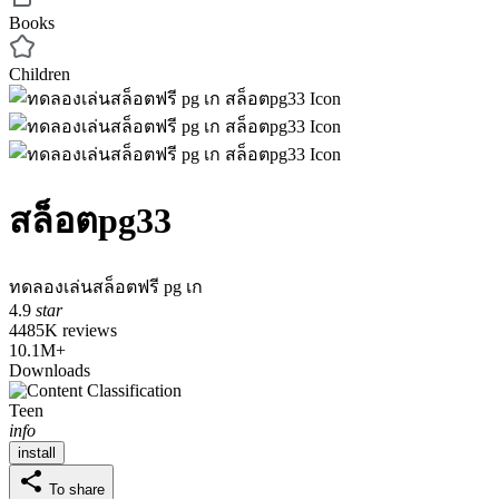
Books
Children
สล็อตpg33
ทดลองเล่นสล็อตฟรี pg เก
4.9
star
4485K reviews
10.1M+
Downloads
Teen
info
install
To share