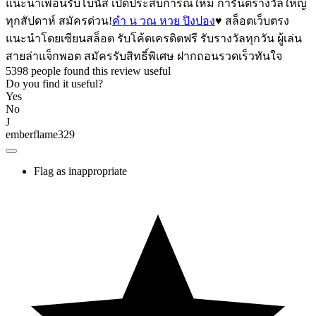
แนะนำเพื่อนรับโบนัส เปิดประสบการณ์ใหม่ การันตีรางวัลใหญ่
ทุกสัปดาห์ สมัครด่วน!
คํา น วณ หวย ปิงปอง
♥️ สล็อตเว็บตรง
แนะนำโดยเซียนสล็อต รับโค้ดเครดิตฟรี รับรางวัลทุกวัน ผู้เล่น
สายล่าแจ็กพอต สมัครรับสิทธิ์พิเศษ ฝากถอนรวดเร็วทันใจ
5398 people found this review useful
Do you find it useful?
Yes
No
J
emberflame329
Flag as inappropriate