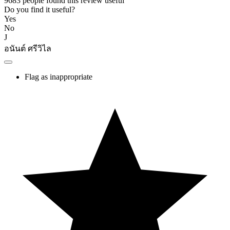
9683 people found this review useful
Do you find it useful?
Yes
No
J
อนันต์ ศรีวิไล
Flag as inappropriate