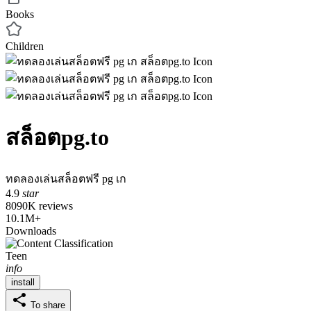
Books
Children
สล็อตpg.to
ทดลองเล่นสล็อตฟรี pg เก
4.9
star
8090K reviews
10.1M+
Downloads
Teen
info
install
To share