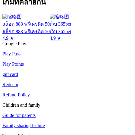
เกมที่คล้ายกัน
สล็อต 888 ฟรีเครดิต 50
เว็บ 365bet
สล็อต 888 ฟรีเครดิต 50
เว็บ 365bet
4.9 ★
4.9 ★
Google Play
Play Pass
Play Points
gift card
Redeem
Refund Policy
Children and family
Guide for parents
Family sharing feature