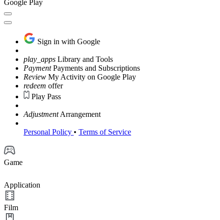
Google Play
Sign in with Google
play_apps
Library and Tools
Payment
Payments and Subscriptions
Review
My Activity on Google Play
redeem
offer
Play Pass
Adjustment
Arrangement
Personal Policy
•
Terms of Service
Game
Application
Film