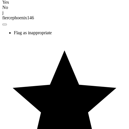
Yes
No
j
fiercephoenix146
Flag as inappropriate