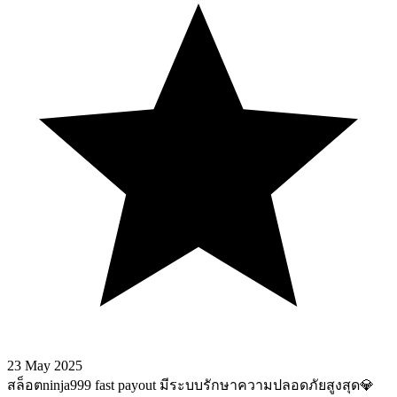
23 May 2025
สล็อตninja999 fast payout มีระบบรักษาความปลอดภัยสูงสุด💎