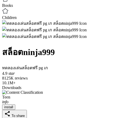
Books
Children
สล็อตninja999
ทดลองเล่นสล็อตฟรี pg เก
4.9
star
8125K reviews
10.1M+
Downloads
Teen
info
install
To share