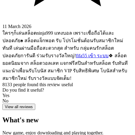
11 March 2026
ใครๆก็เล่นสล็อตninja999 แทงบอล เพราะเชื่อถือได้และ
ปลอดภัย♠️ สล็อตแจ็กพอต รับ โปรโมชั่นต้อนรับสมาชิกใหม่
ทันที เล่นผ่านมือถือสะดวกสุด สำหรับ กลุ่มคนรักสล็อต
ปลอดภัยการันตี ร่วมรับรางวัลใหญ่!
fifa55 เข้า ระบบ
🍀 สล็อต
ยอดนิยมจาก สล็อตวอลเลท แจกฟรีสปินสำหรับสล็อต รับทันที
แนะนำเพื่อนรับโบนัส สมาชิก VIP รับสิทธิพิเศษ โบนัสสำหรับ
สมาชิกใหม่ รับรางวัลแบบจัดเต็ม!
8133 people found this review useful
Do you find it useful?
Yes
No
View all reviews
What's new
New game, enjoy downloading and playing together.