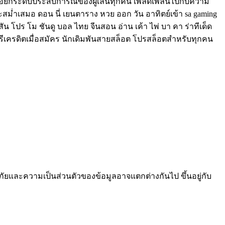
เพื่อยกระดับประสบการณ์ของผู้เล่นทุกคน เพลิดเพลินไปกับความ
ะสม่ำเสมอ ดอน นี่ เยนตาราง หวย ออก วัน อาทิตย์เข้า sa gaming
ัน โปร โม ชันดู บอล ไทย จีนสอน อ่าน เค้า ไพ่ บา คา ร่าทีเด็ด
รับฟรีเครดิตเมื่อสมัคร นักเดิมพันสายสล็อต โปรสล็อตสำหรับทุกคน
ยและความเป็นส่วนตัวของข้อมูลอาจแตกต่างกันไป ขึ้นอยู่กับ