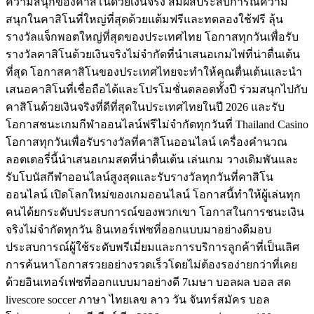
ความสนุกของคาสิโนด้วยเงินจริง สัมผัสประสบการณ์ความ
สนุกในคาสิโนที่ใหญ่ที่สุดด้วยแต้มฟรีและทดลองใช้ฟรี ลุ้น
รางวัลแจ็กพอตใหญ่ที่สุดของประเทศไทย โอกาสทุกวันเพื่อรับ
รางวัลคาสิโนด้วยเงินจริงไม่จำกัดที่นำเสนอเกมไพ่ที่น่าตื่นเต้น
ที่สุด โอกาสคาสิโนของประเทศไทยจะทำให้คุณตื่นเต้นและนำ
เสนอคาสิโนที่เชื่อถือได้และโปรโมชั่นตลอดทั้งปี ร่วมสนุกไปกับ
คาสิโนด้วยเงินจริงที่ดีที่สุดในประเทศไทยในปี 2026 และรับ
โอกาสชนะเกมกีฬาออนไลน์ฟรีไม่จำกัดทุกวันที่ Thailand Casino
โอกาสทุกวันเพื่อรับรางวัลที่คาสิโนออนไลน์ เครื่องคำนวณ
ลอตเตอรี่นี้นำเสนอเกมสดที่น่าตื่นเต้น เล่นเกม วางเดิมพันและ
รับโบนัสกีฬาออนไลน์สูงสุดและรับรางวัลทุกวันที่คาสิโน
ออนไลน์ เปิดโลกใหม่ของเกมออนไลน์ โอกาสนี้ทำให้ผู้เล่นทุก
คนได้ยกระดับประสบการณ์ของพวกเขา โอกาสในการชนะเงิน
จริงไม่จำกัดทุกวัน อินเทอร์เฟซที่ออกแบบมาอย่างดีมอบ
ประสบการณ์ผู้ใช้ระดับพรีเมี่ยมและการบริการลูกค้าที่เป็นเลิศ
การค้นหาโอกาสรวยอย่างรวดเร็วโดยไม่ต้องรอง่ายกว่าที่เคย
ด้วยอินเทอร์เฟซที่ออกแบบมาอย่างดี 7เมษา บอลผล บอล สด
livescore soccer ภาษา ไทยเลข ลาว วัน จันทร์สมัคร บอล