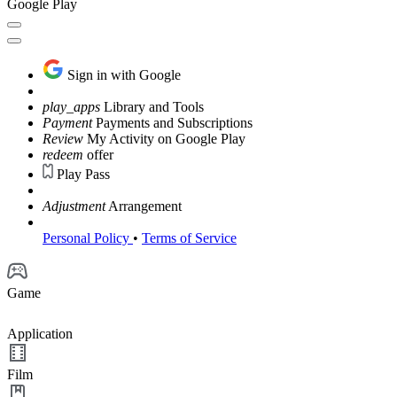
Google Play
Sign in with Google
play_apps
Library and Tools
Payment
Payments and Subscriptions
Review
My Activity on Google Play
redeem
offer
Play Pass
Adjustment
Arrangement
Personal Policy
•
Terms of Service
Game
Application
Film