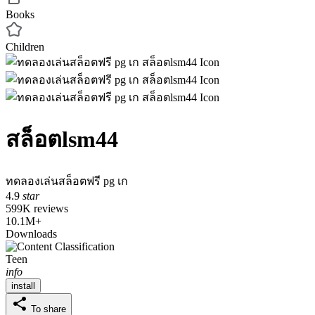
Books
Children
สล็อตlsm44
ทดลองเล่นสล็อตฟรี pg เก
4.9
star
599K reviews
10.1M+
Downloads
Teen
info
install
To share