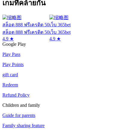
เกมที่คล้ายกัน
สล็อต 888 ฟรีเครดิต 50
เว็บ 365bet
สล็อต 888 ฟรีเครดิต 50
เว็บ 365bet
4.9 ★
4.9 ★
Google Play
Play Pass
Play Points
gift card
Redeem
Refund Policy
Children and family
Guide for parents
Family sharing feature