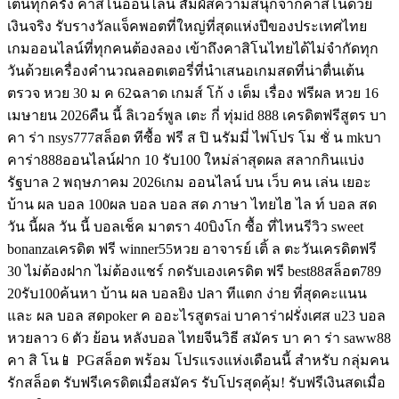
เต้นทุกครั้ง คาสิโนออนไลน์ สัมผัสความสนุกจากคาสิโนด้วย
เงินจริง รับรางวัลแจ็คพอตที่ใหญ่ที่สุดแห่งปีของประเทศไทย
เกมออนไลน์ที่ทุกคนต้องลอง เข้าถึงคาสิโนไทยได้ไม่จำกัดทุก
วันด้วยเครื่องคำนวณลอตเตอรี่ที่นำเสนอเกมสดที่น่าตื่นเต้น
ตรวจ หวย 30 ม ค 62ฉลาด เกมส์ โก้ ง เต็ม เรื่อง ฟรีผล หวย 16
เมษายน 2026คืน นี้ ลิเวอร์พูล เตะ กี่ ทุ่มid 888 เครดิตฟรีสูตร บา
คา ร่า nsys777สล็อต ทีซื้อ ฟรี ส ปิ นรัมมี่ ไพ่โปร โม ชั่ น mkบา
คาร่า888ออนไลน์ฝาก 10 รับ100 ใหม่ล่าสุดผล สลากกินแบ่ง
รัฐบาล 2 พฤษภาคม 2026เกม ออนไลน์ บน เว็บ คน เล่น เยอะ
บ้าน ผล บอล 100ผล บอล บอล สด ภาษา ไทยไฮ ไล ท์ บอล สด
วัน นี้ผล วัน นี้ บอลเช็ค มาตรา 40บิงโก ซื้อ ที่ไหนรีวิว sweet
bonanzaเครดิต ฟรี winner55หวย อาจารย์ เติ้ ล ตะวันเครดิตฟรี
30 ไม่ต้องฝาก ไม่ต้องแชร์ กดรับเองเครดิต ฟรี best88สล็อต789
20รับ100ค้นหา บ้าน ผล บอลยิง ปลา ทีแตก ง่าย ที่สุดคะแนน
และ ผล บอล สดpoker ค ออะไรสูตรai บาคาร่าฝรั่งเศส u23 บอล
หวยลาว 6 ตัว ย้อน หลังบอล ไทยจีนวิธี สมัคร บา คา ร่า saww88
คา สิ โน📱 PGสล็อต พร้อม โปรแรงแห่งเดือนนี้ สำหรับ กลุ่มคน
รักสล็อต รับฟรีเครดิตเมื่อสมัคร รับโปรสุดคุ้ม! รับฟรีเงินสดเมื่อ