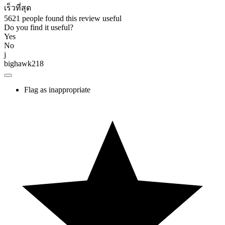
เร็วที่สุด
5621 people found this review useful
Do you find it useful?
Yes
No
j
bighawk218
Flag as inappropriate