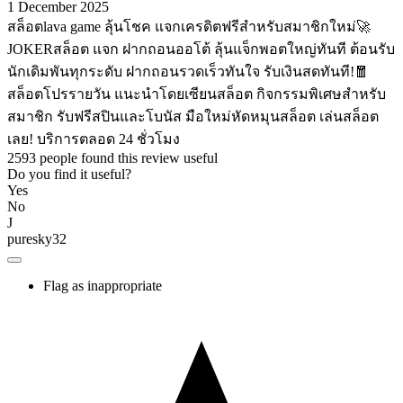
1 December 2025
สล็อตlava game ลุ้นโชค แจกเครดิตฟรีสำหรับสมาชิกใหม่🚀
JOKERสล็อต แจก ฝากถอนออโต้ ลุ้นแจ็กพอตใหญ่ทันที ต้อนรับ
นักเดิมพันทุกระดับ ฝากถอนรวดเร็วทันใจ รับเงินสดทันที!🧧
สล็อตโปรรายวัน แนะนำโดยเซียนสล็อต กิจกรรมพิเศษสำหรับ
สมาชิก รับฟรีสปินและโบนัส มือใหม่หัดหมุนสล็อต เล่นสล็อต
เลย! บริการตลอด 24 ชั่วโมง
2593 people found this review useful
Do you find it useful?
Yes
No
J
puresky32
Flag as inappropriate