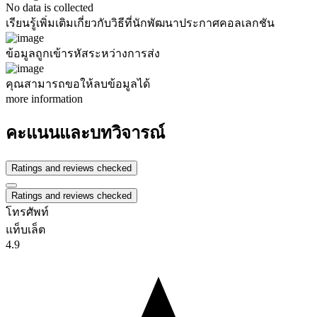
No data is collected
เรียนรู้เพิ่มเติมเกี่ยวกับวิธีที่นักพัฒนาประกาศคอลเลกชัน
ข้อมูลถูกเข้ารหัสระหว่างการส่ง
คุณสามารถขอให้ลบข้อมูลได้
more information
คะแนนและบทวิจารณ์
Ratings and reviews checked
Ratings and reviews checked
โทรศัพท์
แท็บเล็ต
4.9