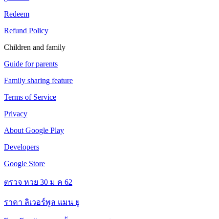
Redeem
Refund Policy
Children and family
Guide for parents
Family sharing feature
Terms of Service
Privacy
About Google Play
Developers
Google Store
ตรวจ หวย 30 ม ค 62
ราคา ลิเวอร์พูล แมน ยู