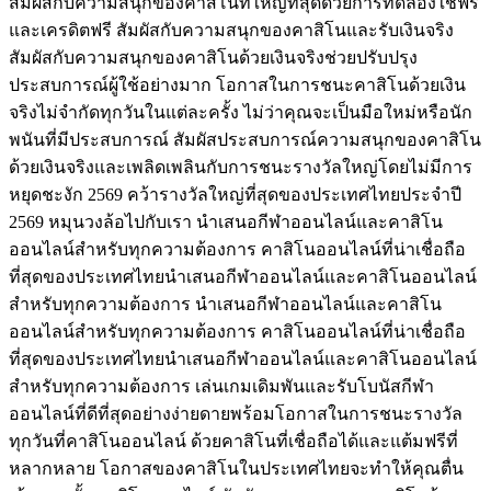
สัมผัสกับความสนุกของคาสิโนที่ใหญ่ที่สุดด้วยการทดลองใช้ฟรี
และเครดิตฟรี สัมผัสกับความสนุกของคาสิโนและรับเงินจริง
สัมผัสกับความสนุกของคาสิโนด้วยเงินจริงช่วยปรับปรุง
ประสบการณ์ผู้ใช้อย่างมาก โอกาสในการชนะคาสิโนด้วยเงิน
จริงไม่จำกัดทุกวันในแต่ละครั้ง ไม่ว่าคุณจะเป็นมือใหม่หรือนัก
พนันที่มีประสบการณ์ สัมผัสประสบการณ์ความสนุกของคาสิโน
ด้วยเงินจริงและเพลิดเพลินกับการชนะรางวัลใหญ่โดยไม่มีการ
หยุดชะงัก 2569 คว้ารางวัลใหญ่ที่สุดของประเทศไทยประจำปี
2569 หมุนวงล้อไปกับเรา นำเสนอกีฬาออนไลน์และคาสิโน
ออนไลน์สำหรับทุกความต้องการ คาสิโนออนไลน์ที่น่าเชื่อถือ
ที่สุดของประเทศไทยนำเสนอกีฬาออนไลน์และคาสิโนออนไลน์
สำหรับทุกความต้องการ นำเสนอกีฬาออนไลน์และคาสิโน
ออนไลน์สำหรับทุกความต้องการ คาสิโนออนไลน์ที่น่าเชื่อถือ
ที่สุดของประเทศไทยนำเสนอกีฬาออนไลน์และคาสิโนออนไลน์
สำหรับทุกความต้องการ เล่นเกมเดิมพันและรับโบนัสกีฬา
ออนไลน์ที่ดีที่สุดอย่างง่ายดายพร้อมโอกาสในการชนะรางวัล
ทุกวันที่คาสิโนออนไลน์ ด้วยคาสิโนที่เชื่อถือได้และแต้มฟรีที่
หลากหลาย โอกาสของคาสิโนในประเทศไทยจะทำให้คุณตื่น