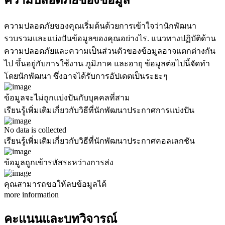
ความปลอดภัยของคุณเริ่มต้นด้วยการเข้าใจว่านักพัฒนา
รวบรวมและแบ่งปันข้อมูลของคุณอย่างไร.
แนวทางปฏิบัติด้าน
ความปลอดภัยและความเป็นส่วนตัวของข้อมูลอาจแตกต่างกัน
ไป ขึ้นอยู่กับการใช้งาน ภูมิภาค และอายุ
ข้อมูลต่อไปนี้จัดทำ
โดยนักพัฒนา ซึ่งอาจได้รับการอัปเดตเป็นระยะๆ
ข้อมูลจะไม่ถูกแบ่งปันกับบุคคลที่สาม
เรียนรู้เพิ่มเติมเกี่ยวกับวิธีที่นักพัฒนาประกาศการแบ่งปัน
No data is collected
เรียนรู้เพิ่มเติมเกี่ยวกับวิธีที่นักพัฒนาประกาศคอลเลกชัน
ข้อมูลถูกเข้ารหัสระหว่างการส่ง
คุณสามารถขอให้ลบข้อมูลได้
more information
คะแนนและบทวิจารณ์