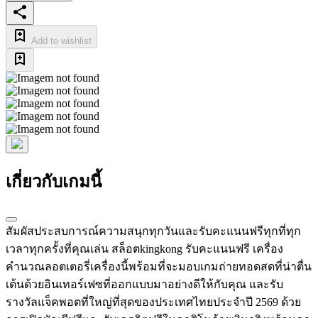
Add to wishlist
เกี่ยวกับเกมนี้
สัมผัสประสบการณ์ความสนุกทุกวันและรับคะแนนฟรีทุกที่ทุก
เวลาทุกครั้งที่คุณเล่น สล็อตkingkong รับคะแนนฟรี เครื่อง
คำนวณลอตเตอรี่เครื่องนี้พร้อมที่จะมอบเกมถ่ายทอดสดที่น่าตื่น
เต้นด้วยอินเทอร์เฟซที่ออกแบบมาอย่างดีให้กับคุณ และรับ
รางวัลแจ็คพอตที่ใหญ่ที่สุดของประเทศไทยประจำปี 2569 ด้วย