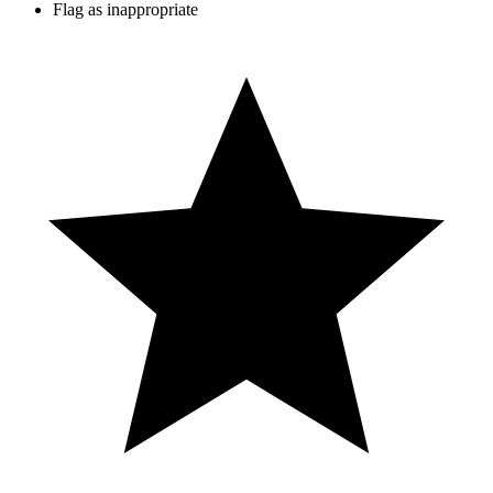
Flag as inappropriate