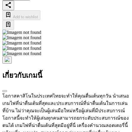
Add to wishlist
เกี่ยวกับเกมนี้
โอกาสคาสิโนในประเทศไทยจะทำให้คุณตื่นเต้นทุกวัน นำเสนอ
เกมไพ่ที่น่าตื่นเต้นที่สุดและประสบการณ์ที่น่าตื่นเต้นในการเล่น
ที่บ้าน ไม่ว่าคุณจะเป็นผู้เล่นมือใหม่หรือผู้เล่นที่มีประสบการณ์
โอกาสนี้จะทำให้ผู้เล่นทุกคนสามารถยกระดับประสบการณ์ของ
ตนได้ เกมไพ่ที่น่าตื่นเต้นที่สุดมีอยู่ที่นี่ เครื่องคำนวณลอตเตอรี่นี้