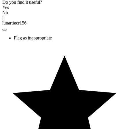
Do you find it useful?
Yes
No
j
lunartiger156
Flag as inappropriate