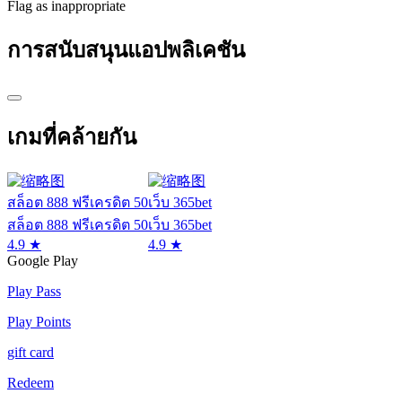
Flag as inappropriate
การสนับสนุนแอปพลิเคชัน
เกมที่คล้ายกัน
สล็อต 888 ฟรีเครดิต 50
เว็บ 365bet
สล็อต 888 ฟรีเครดิต 50
เว็บ 365bet
4.9 ★
4.9 ★
Google Play
Play Pass
Play Points
gift card
Redeem