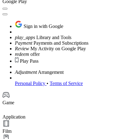
Google Play
Sign in with Google
play_apps
Library and Tools
Payment
Payments and Subscriptions
Review
My Activity on Google Play
redeem
offer
Play Pass
Adjustment
Arrangement
Personal Policy
•
Terms of Service
Game
Application
Film