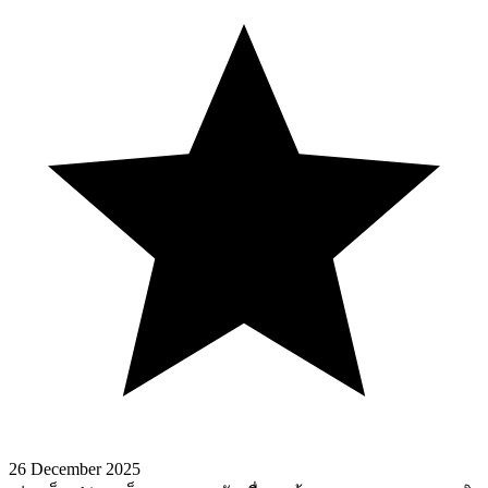
26 December 2025