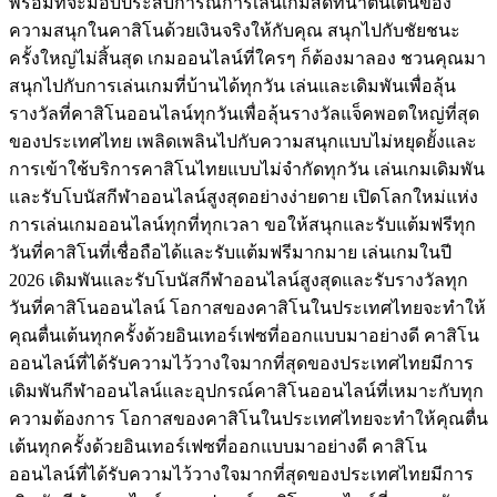
พร้อมที่จะมอบประสบการณ์การเล่นเกมสดที่น่าตื่นเต้นของ
ความสนุกในคาสิโนด้วยเงินจริงให้กับคุณ สนุกไปกับชัยชนะ
ครั้งใหญ่ไม่สิ้นสุด เกมออนไลน์ที่ใครๆ ก็ต้องมาลอง ชวนคุณมา
สนุกไปกับการเล่นเกมที่บ้านได้ทุกวัน เล่นและเดิมพันเพื่อลุ้น
รางวัลที่คาสิโนออนไลน์ทุกวันเพื่อลุ้นรางวัลแจ็คพอตใหญ่ที่สุด
ของประเทศไทย เพลิดเพลินไปกับความสนุกแบบไม่หยุดยั้งและ
การเข้าใช้บริการคาสิโนไทยแบบไม่จำกัดทุกวัน เล่นเกมเดิมพัน
และรับโบนัสกีฬาออนไลน์สูงสุดอย่างง่ายดาย เปิดโลกใหม่แห่ง
การเล่นเกมออนไลน์ทุกที่ทุกเวลา ขอให้สนุกและรับแต้มฟรีทุก
วันที่คาสิโนที่เชื่อถือได้และรับแต้มฟรีมากมาย เล่นเกมในปี
2026 เดิมพันและรับโบนัสกีฬาออนไลน์สูงสุดและรับรางวัลทุก
วันที่คาสิโนออนไลน์ โอกาสของคาสิโนในประเทศไทยจะทำให้
คุณตื่นเต้นทุกครั้งด้วยอินเทอร์เฟซที่ออกแบบมาอย่างดี คาสิโน
ออนไลน์ที่ได้รับความไว้วางใจมากที่สุดของประเทศไทยมีการ
เดิมพันกีฬาออนไลน์และอุปกรณ์คาสิโนออนไลน์ที่เหมาะกับทุก
ความต้องการ โอกาสของคาสิโนในประเทศไทยจะทำให้คุณตื่น
เต้นทุกครั้งด้วยอินเทอร์เฟซที่ออกแบบมาอย่างดี คาสิโน
ออนไลน์ที่ได้รับความไว้วางใจมากที่สุดของประเทศไทยมีการ