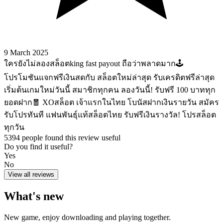
9 March 2025
ใครยังไม่ลองสล็อตking fast payout ถือว่าพลาดมาก🕹️
โปรโมชันแจกฟรีเงินสดกับ สล็อตใหม่ล่าสุด รับเครดิตฟรีล่าสุด
เริ่มต้นเกมใหม่วันนี้ สมาชิกทุกคน ลองวันนี้! รับฟรี 100 บาททุก
ยอดฝาก🧧 XOสล็อต เจ้าแรกในไทย โบนัสฝากเงินรายวัน สมัคร
รับโปรทันที แฟนพันธุ์แท้สล็อตไทย รับฟรีเงินรางวัล! โปรสล็อต
ทุกวัน
5394 people found this review useful
Do you find it useful?
Yes
No
View all reviews
What's new
New game, enjoy downloading and playing together.