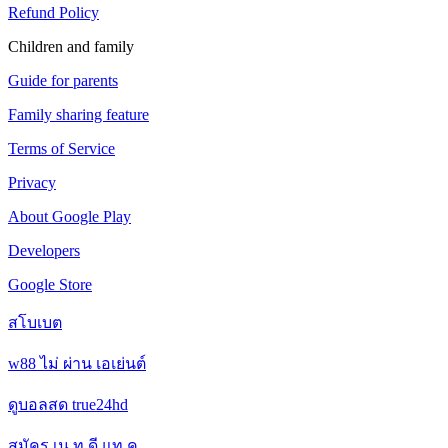
Refund Policy
Children and family
Guide for parents
Family sharing feature
Terms of Service
Privacy
About Google Play
Developers
Google Store
สโบเบต
w88 ไม่ ผ่าน เอเย่นต์
ดูบอลสด true24hd
สมัคร เน ท ดี แท ค