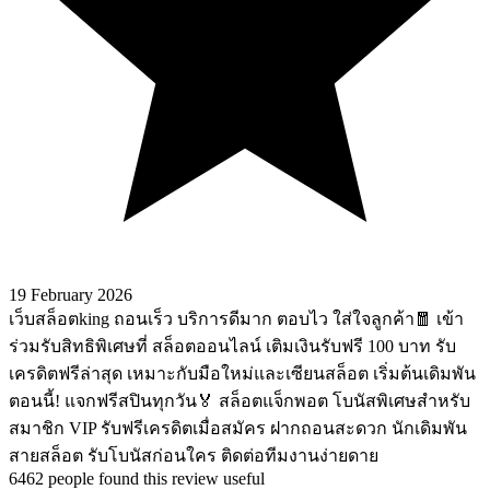
19 February 2026
เว็บสล็อตking ถอนเร็ว บริการดีมาก ตอบไว ใส่ใจลูกค้า🧧 เข้า
ร่วมรับสิทธิพิเศษที่ สล็อตออนไลน์ เติมเงินรับฟรี 100 บาท รับ
เครดิตฟรีล่าสุด เหมาะกับมือใหม่และเซียนสล็อต เริ่มต้นเดิมพัน
ตอนนี้! แจกฟรีสปินทุกวัน🏅 สล็อตแจ็กพอต โบนัสพิเศษสำหรับ
สมาชิก VIP รับฟรีเครดิตเมื่อสมัคร ฝากถอนสะดวก นักเดิมพัน
สายสล็อต รับโบนัสก่อนใคร ติดต่อทีมงานง่ายดาย
6462 people found this review useful