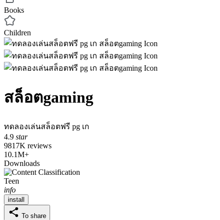
Books
Children
สล็อตgaming
ทดลองเล่นสล็อตฟรี pg เก
4.9
star
9817K reviews
10.1M+
Downloads
Teen
info
install
To share