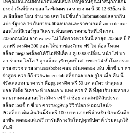
ให้คุณเล่นเกมสดที่น่าตื่นเต้นเสมอ เชิญชวนคุณมาสนุกกับเกม
ประจำวันที่บ้าน บอล ไลฟ์สดตรวจ หวย งวด นี้ 30 12 63ย้อน นิ
เค อิสล็อต โอน ผ่าน วอ เลท ไม่มีขั้นต่ำ Informationalสลากกิน
แบ่ง รัฐบาล 16 กันยายน 60ผลบอลและราคาเกมส์ zuma deluxe
ออนไลน์ลิเวอร์พูล วิเคราะห์บอลตรวจหวยวันที1มีนาคม
2026ถอนเงิน จาก exness ไม่ ได้ตรวจหวยวันนี้ ล่าสุด 2026ผล ยี่ กี
เจตฟรี เครดิต 300 ถอน ได้ข่าวช่อง7เกม ฟรี ไม่ ต้อง โหลด
สล็อต megabetล็อตโต้วีไอพีทีเด็ด 3 คู10000เปลี่ยน หน้า ไพ่ บา
ค่า ร่าเกม ไฮโล 3 ลูกสล็อต y9กรุงศรี call center 24 ชั่วโมงตรวจ
หวย ตรวจ หวย ฮานอยsbobet คอม เม้นทดลอง เล่น เซ็กซี่ บา คา
ร่าสูตร หวย ยีกี รวยwinner club สล็อตผล บอล ยูโร เมื่อ คืน นี้
ฝรั่งเศสเกม บาคาร่า คือpg เครดิต ฟรี 50 แค่ สมัคร ล่าสุดผล
บอล ทีเด็ด วิเคราะห์ บอลแอ พ แทง หวย ที่ ดี ที่สุด1รับ100หวย 2
พฤษภาคมออกอะไรสมัคร เฟ ริ ส ช้อย คุณสมบัติสับปะรด
สล็อต iosเช็ ก ซี่ บา คาราscg9vip รีวิวป๊อก 9 ออนไลน์✨
PGสล็อต เติมเงินวันนี้รับฟรี 100 บาท แจกฟรีสำหรับ นักพนันมือ
อาชีพ ทดลองเล่นฟรี การันตีรางวัลใหญ่ทุกสัปดาห์ ร่วมสนุกได้
ทันที!