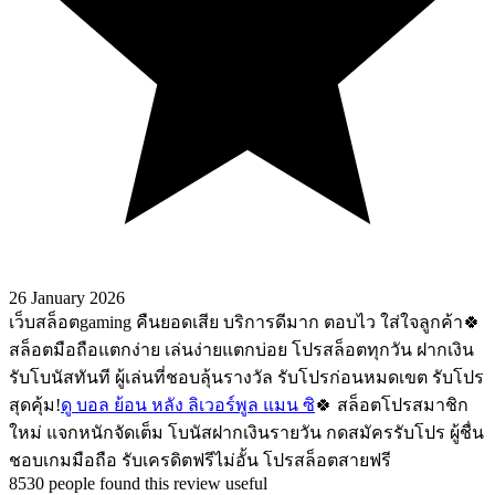
26 January 2026
เว็บสล็อตgaming คืนยอดเสีย บริการดีมาก ตอบไว ใส่ใจลูกค้า🍀
สล็อตมือถือแตกง่าย เล่นง่ายแตกบ่อย โปรสล็อตทุกวัน ฝากเงิน
รับโบนัสทันที ผู้เล่นที่ชอบลุ้นรางวัล รับโปรก่อนหมดเขต รับโปร
สุดคุ้ม!
ดู บอล ย้อน หลัง ลิเวอร์พูล แมน ซิ
🍀 สล็อตโปรสมาชิก
ใหม่ แจกหนักจัดเต็ม โบนัสฝากเงินรายวัน กดสมัครรับโปร ผู้ชื่น
ชอบเกมมือถือ รับเครดิตฟรีไม่อั้น โปรสล็อตสายฟรี
8530 people found this review useful