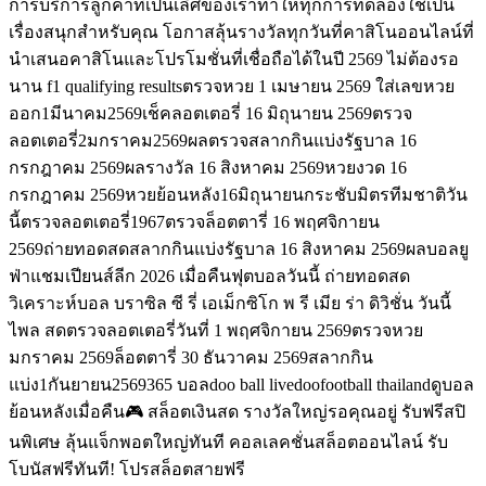
การบริการลูกค้าที่เป็นเลิศของเราทำให้ทุกการทดลองใช้เป็น
เรื่องสนุกสำหรับคุณ โอกาสลุ้นรางวัลทุกวันที่คาสิโนออนไลน์ที่
นำเสนอคาสิโนและโปรโมชั่นที่เชื่อถือได้ในปี 2569 ไม่ต้องรอ
นาน f1 qualifying resultsตรวจหวย 1 เมษายน 2569 ใส่เลขหวย
ออก1มีนาคม2569เช็คลอตเตอรี่ 16 มิถุนายน 2569ตรวจ
ลอตเตอรี่2มกราคม2569ผลตรวจสลากกินแบ่งรัฐบาล 16
กรกฎาคม 2569ผลรางวัล 16 สิงหาคม 2569หวยงวด 16
กรกฎาคม 2569หวยย้อนหลัง16มิถุนายนกระชับมิตรทีมชาติวัน
นี้ตรวจลอตเตอรี่1967ตรวจล็อตตารี่ 16 พฤศจิกายน
2569ถ่ายทอดสดสลากกินแบ่งรัฐบาล 16 สิงหาคม 2569ผลบอลยู
ฟ่าแชมเปียนส์ลีก 2026 เมื่อคืนฟุตบอลวันนี้ ถ่ายทอดสด
วิเคราะห์บอล บราซิล ซี รี่ เอเม็กซิโก พ รี เมีย ร่า ดิวิชั่น วันนี้
ไพล สดตรวจลอตเตอรี่วันที่ 1 พฤศจิกายน 2569ตรวจหวย
มกราคม 2569ล็อตตารี่ 30 ธันวาคม 2569สลากกิน
แบ่ง1กันยายน2569365 บอลdoo ball livedoofootball thailandดูบอล
ย้อนหลังเมื่อคืน🎮 สล็อตเงินสด รางวัลใหญ่รอคุณอยู่ รับฟรีสปิ
นพิเศษ ลุ้นแจ็กพอตใหญ่ทันที คอลเลคชั่นสล็อตออนไลน์ รับ
โบนัสฟรีทันที! โปรสล็อตสายฟรี