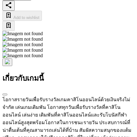
Add to wishlist
เกี่ยวกับเกมนี้
โอกาสรายวันเพื่อรับรางวัลเกมคาสิโนออนไลน์ด้วยเงินจริงไม่
จำกัด เล่นเกมเดิมพัน โอกาสทุกวันเพื่อรับรางวัลที่คาสิโน
ออนไลน์ เล่นง่าย เดิมพันที่คาสิโนออนไลน์และรับโบนัสกีฬา
ออนไลน์สูงสุดพร้อมโอกาสในการชนะรายวัน ประสบการณ์ที่
น่าตื่นเต้นที่คุณสามารถเล่นได้ที่บ้าน สัมผัสความสนุกของแต้ม