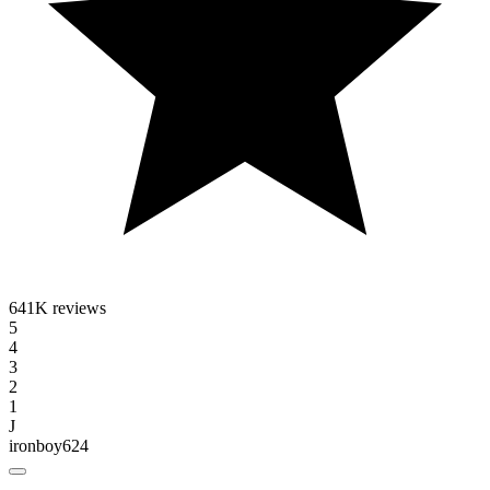
641K reviews
5
4
3
2
1
J
ironboy624