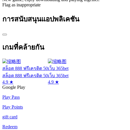
Flag as inappropriate
การสนับสนุนแอปพลิเคชัน
เกมที่คล้ายกัน
สล็อต 888 ฟรีเครดิต 50
เว็บ 365bet
สล็อต 888 ฟรีเครดิต 50
เว็บ 365bet
4.9 ★
4.9 ★
Google Play
Play Pass
Play Points
gift card
Redeem