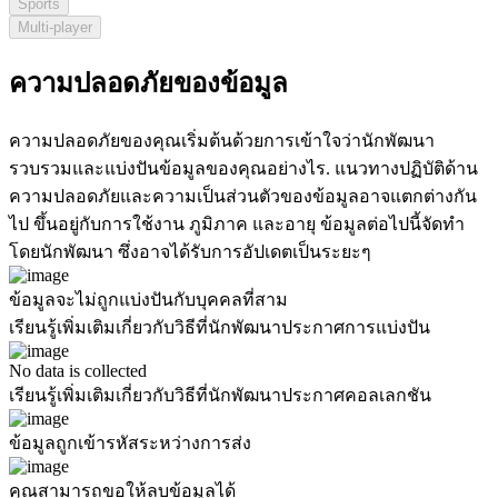
Sports
Multi-player
ความปลอดภัยของข้อมูล
ความปลอดภัยของคุณเริ่มต้นด้วยการเข้าใจว่านักพัฒนา
รวบรวมและแบ่งปันข้อมูลของคุณอย่างไร.
แนวทางปฏิบัติด้าน
ความปลอดภัยและความเป็นส่วนตัวของข้อมูลอาจแตกต่างกัน
ไป ขึ้นอยู่กับการใช้งาน ภูมิภาค และอายุ
ข้อมูลต่อไปนี้จัดทำ
โดยนักพัฒนา ซึ่งอาจได้รับการอัปเดตเป็นระยะๆ
ข้อมูลจะไม่ถูกแบ่งปันกับบุคคลที่สาม
เรียนรู้เพิ่มเติมเกี่ยวกับวิธีที่นักพัฒนาประกาศการแบ่งปัน
No data is collected
เรียนรู้เพิ่มเติมเกี่ยวกับวิธีที่นักพัฒนาประกาศคอลเลกชัน
ข้อมูลถูกเข้ารหัสระหว่างการส่ง
คุณสามารถขอให้ลบข้อมูลได้