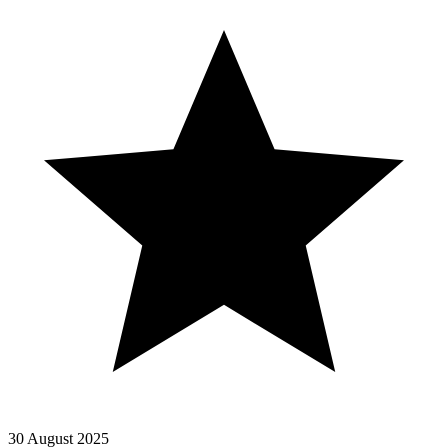
30 August 2025