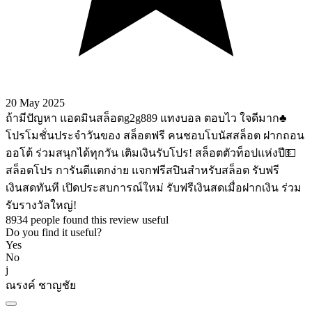
20 May 2025
ถ้ามีปัญหา แอดมินสล็อตg2g889 แทงบอล ตอบไว ใจดีมาก♣️
โปรโมชั่นประจำวันของ สล็อตฟรี คนชอบโบนัสสล็อต ฝากถอน
ออโต้ ร่วมสนุกได้ทุกวัน เติมเงินรับโปร! สล็อตตัวท็อปแห่งปี💵
สล็อตโปร การันตีแตกง่าย แจกฟรีสปินสำหรับสล็อต รับฟรี
เงินสดทันที เปิดประสบการณ์ใหม่ รับฟรีเงินสดเมื่อฝากเงิน ร่วม
รับรางวัลใหญ่!
8934 people found this review useful
Do you find it useful?
Yes
No
j
ณรงค์ ชาญชัย