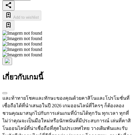
Add to wishlist
เกี่ยวกับเกมนี้
และท้าทายโชคและทักษะของคุณด้วยคาสิโนและโปรโมชั่นที่
เชื่อถือได้ที่นำเสนอในปี 2026 เกมออนไลน์ที่ใครๆ ก็ต้องลอง
ชวนคุณมาสนุกไปกับการเล่นเกมที่บ้านได้ทุกวัน ทุกเวลา ทุกที่
ไม่ว่าคุณจะเป็นมือใหม่หรือนักพนันที่มีประสบการณ์ เล่นที่คาสิ
โนออนไลน์ที่น่าเชื่อถือที่สุดในประเทศไทย วางเดิมพันและรับ