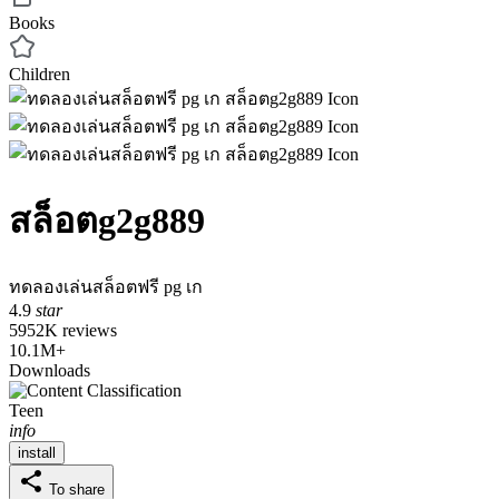
Books
Children
สล็อตg2g889
ทดลองเล่นสล็อตฟรี pg เก
4.9
star
5952K reviews
10.1M+
Downloads
Teen
info
install
To share