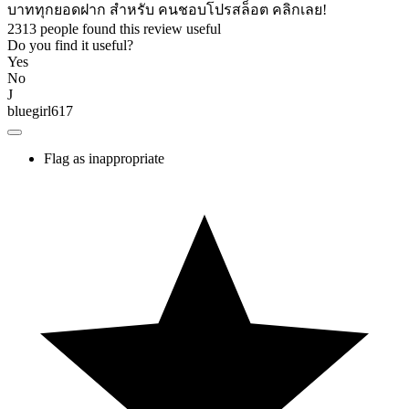
บาททุกยอดฝาก สำหรับ คนชอบโปรสล็อต คลิกเลย!
2313 people found this review useful
Do you find it useful?
Yes
No
J
bluegirl617
Flag as inappropriate